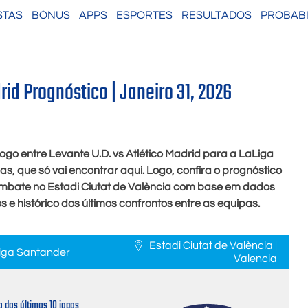
STAS
BÓNUS
APPS
ESPORTES
RESULTADOS
PROBABI
drid Prognóstico |
Janeiro 31, 2026
ogo entre Levante U.D. vs Atlético Madrid para a LaLiga
as, que só vai encontrar aqui. Logo, confira o prognóstico
embate no Estadi Ciutat de València com base em dados
e histórico dos últimos confrontos entre as equipas.
Estadi Ciutat de València |
iga Santander
Valencia
dos últimos 10 jogos