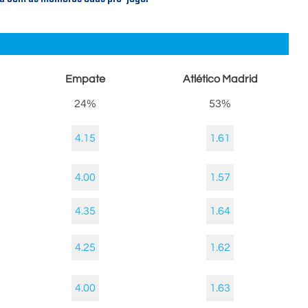
Empate
Atlético Madrid
24%
53%
4.15
1.61
4.00
1.57
4.35
1.64
4.25
1.62
4.00
1.63