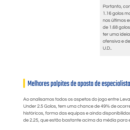
Portanto, c
1.16 golos m
nos últimos 
de 1.68 golo
ter uma idei
ofensiva e d
U.D..
Melhores palpites de aposta de especialista
Ao analisamos todos os aspetos do jogo entre Levant
Under 2.5 Golos, tem uma chance de 49% de ocorr
históricos, forma das equipas e ainda disponibilid
de
2.25
, que estão bastante acima da média para 