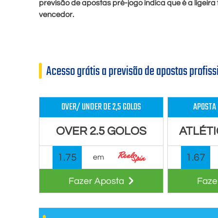
previsão de apostas pré-jogo indica que é a ligeir
vencedor.
Acesso grátis a previsão de apostas profiss
OVER/ UNDER DE 2,5 GOLOS
APOSTA 
OVER 2.5 GOLOS
ATLÉT
1.75
1.67
em
Fazer Aposta
Faze