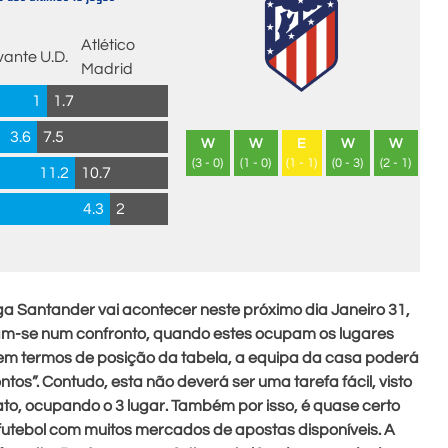
Atlético
vante U.D.
Madrid
1
1.7
3.6
7.5
W
W
E
W
W
(3 - 0)
(1 - 0)
(1 - 1)
(0 - 3)
(2 - 1)
11.2
10.7
4.3
2
a Santander vai acontecer neste próximo dia
Janeiro 31,
entam-se num confronto, quando estes ocupam os lugares
 em termos de posição da tabela, a equipa da casa poderá
tos”. Contudo, esta não deverá ser uma tarefa fácil, visto
to, ocupando o 3 lugar. Também por isso, é quase certo
utebol com muitos mercados de apostas disponíveis. A