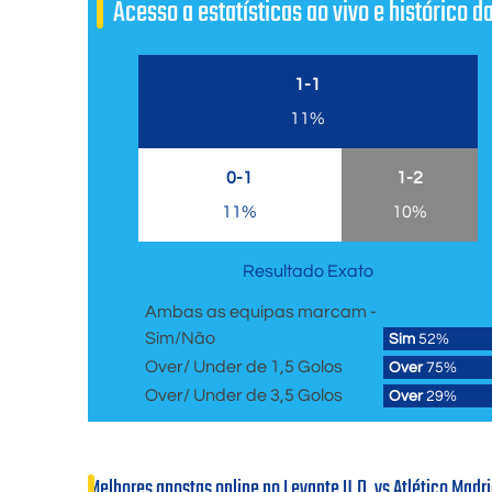
Acesso a estatísticas ao vivo e histórico d
1-1
11%
0-1
1-2
11%
10%
Resultado Exato
Ambas as equipas marcam -
Sim/Não
Sim
52%
Over/ Under de 1,5 Golos
Over
75%
Over/ Under de 3,5 Golos
Over
29%
Melhores apostas online no Levante U.D. vs Atlético Madr