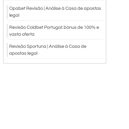
Opabet Revisão | Análise à Casa de apostas
legal
Revisão Coldbet Portugal: bónus de 100% e
vasta oferta
Revisão Sportuna | Análise à Casa de
apostas legal