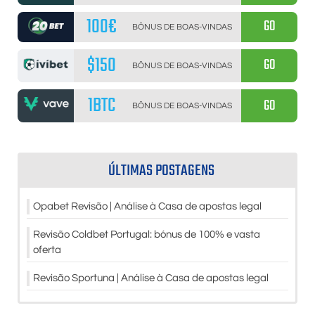
100€
GO
BÔNUS DE BOAS-VINDAS
$150
GO
BÔNUS DE BOAS-VINDAS
1BTC
GO
BÔNUS DE BOAS-VINDAS
ÚLTIMAS POSTAGENS
Opabet Revisão | Análise à Casa de apostas legal
Revisão Coldbet Portugal: bónus de 100% e vasta
oferta
Revisão Sportuna | Análise à Casa de apostas legal