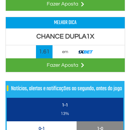
Fazer Aposta
MELHOR DICA
CHANCE DUPLA1X
1.61
em
Fazer Aposta
Notícias, alertas e notificações ao segundo, antes do jogo
1-1
13%
0-1
1-0