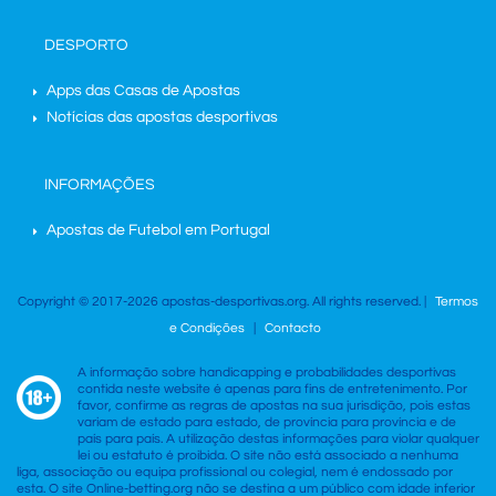
DESPORTO
Apps das Casas de Apostas
Notícias das apostas desportivas
INFORMAÇÕES
Apostas de Futebol em Portugal
×
Copyright © 2017-2026 apostas-desportivas.org. All rights reserved. |
Termos
e Condições
|
Contacto
A informação sobre handicapping e probabilidades desportivas
contida neste website é apenas para fins de entretenimento. Por
favor, confirme as regras de apostas na sua jurisdição, pois estas
variam de estado para estado, de província para província e de
país para país. A utilização destas informações para violar qualquer
lei ou estatuto é proibida. O site não está associado a nenhuma
liga, associação ou equipa profissional ou colegial, nem é endossado por
esta. O site Online-betting.org não se destina a um público com idade inferior