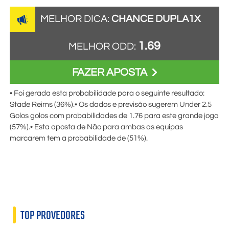
MELHOR DICA:
CHANCE DUPLA1X
1.69
MELHOR ODD:
FAZER APOSTA
• Foi gerada esta probabilidade para o seguinte resultado:
Stade Reims (36%).• Os dados e previsão sugerem Under 2.5
Golos golos com probabilidades de
1.76
para este grande jogo
(57%).• Esta aposta de Não para ambas as equipas
marcarem tem a probabilidade de (51%).
TOP PROVEDORES