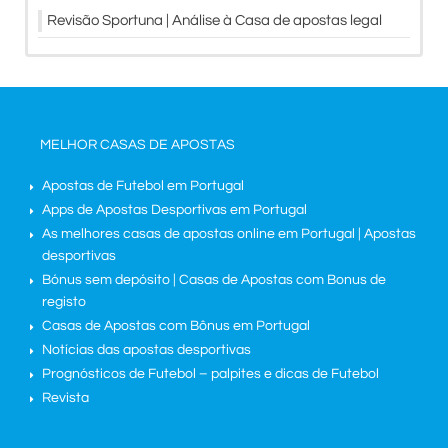
Revisão Sportuna | Análise à Casa de apostas legal
MELHOR CASAS DE APOSTAS
Apostas de Futebol em Portugal
Apps de Apostas Desportivas em Portugal
As melhores casas de apostas online em Portugal | Apostas
desportivas
Bónus sem depósito | Casas de Apostas com Bonus de
registo
Casas de Apostas com Bônus em Portugal
Notícias das apostas desportivas
Prognósticos de Futebol – palpites e dicas de Futebol
Revista