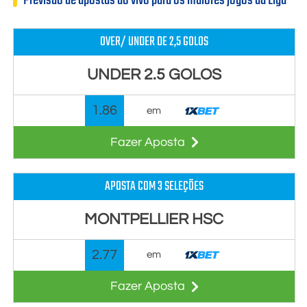
Previsão de apostas ao vivo para os maiores jogos da Liga
OVER/ UNDER DE 2,5 GOLOS
UNDER 2.5 GOLOS
1.86
em
Fazer Aposta
APOSTA COM 3 SELEÇÕES
MONTPELLIER HSC
2.77
em
Fazer Aposta