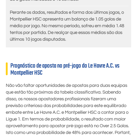
Perante os dados, resultados e forma dos últimos jogos, o
Montpellier HSC apresenta um balanço de 1.05 golos de
média por jogo. No mesmo período, sofreu em média 1.48
tentos por partida. De realçar que essas médias são dos
últimos 10 jogos disputados.
Prognóstico de aposta no pré-jogo do Le Havre A.C. vs
Montpellier HSC
Não vão faltar oportunidades de apostas para duas equipas
que estão tão próximas da tabela classificativa. Sabendo
disso, os nossos apostadores profissionais fizeram uma
previsão criteriosa das probabilidades para este equilibrado
embate entre Le Havre A.C. e Montpellier HSC a contar para o
Ligue 1. Em termos de probabilidade, o resultado com maior
aproveitamento para apostar pré-jogo está no Over 2.5 Golos.
Isto como uma probabilidade de 48% para acontecer. Portant,