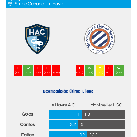
Stade Océane | Le Havre
L
W
L
L
L
L
W
E
L
W
(2 - 1)
(1 - 0)
(1 - 0)
(1 - 2)
(3 - 0)
(2 - 6)
(1 - 2)
(2 - 2)
(4 - 1)
(3 - 0)
Desempenho dos últimos 10 jogos
Le Havre A.C.
Montpellier HSC
Golos
1
1.3
Cantos
3.2
5
Faltas
12
12.1