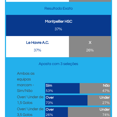
Resultado Exato
Montpellier HSC
37%
Le Havre A.C.
X
37%
26%
Aposta com 3 seleções
Ambas as
equipas
marcam -
Sim
Não
Sim/Não
53%
47%
Over/ Under de
Over
Under
1,5 Golos
73%
27%
Over/ Under de
Over
Under
3,5 Golos
26%
74%