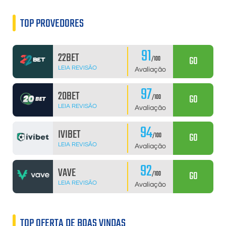
TOP PROVEDORES
91
22BET
GO
/100
LEIA REVISÃO
Avaliação
97
20BET
GO
/100
LEIA REVISÃO
Avaliação
94
IVIBET
GO
/100
LEIA REVISÃO
Avaliação
92
VAVE
GO
/100
LEIA REVISÃO
Avaliação
TOP OFERTA DE BOAS VINDAS