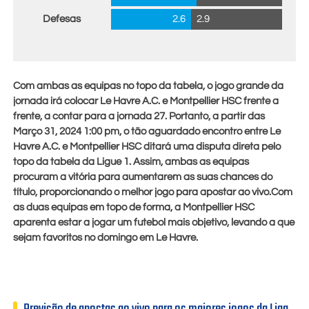
Defesas
2.6
2.9
Com ambas as equipas no topo da tabela, o jogo grande da
jornada irá colocar Le Havre A.C. e Montpellier HSC frente a
frente, a contar para a jornada 27. Portanto, a partir das
Março 31, 2024 1:00 pm
, o tão aguardado encontro entre Le
Havre A.C. e Montpellier HSC ditará uma disputa direta pelo
topo da tabela da Ligue 1. Assim, ambas as equipas
procuram a vitória para aumentarem as suas chances do
título, proporcionando o melhor jogo para apostar ao vivo.Com
as duas equipas em topo de forma, a Montpellier HSC
aparenta estar a jogar um futebol mais objetivo, levando a que
sejam favoritos no
domingo
em Le Havre.