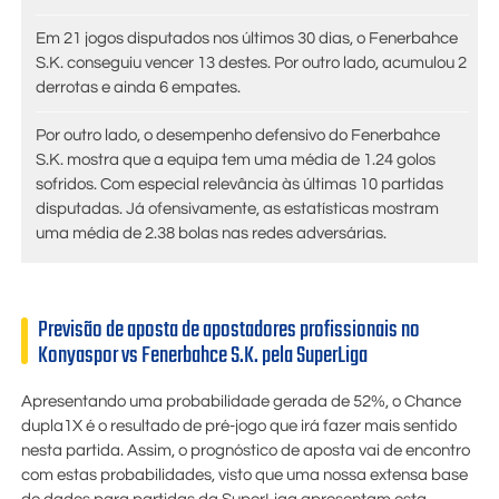
Em 21 jogos disputados nos últimos 30 dias, o Fenerbahce
S.K. conseguiu vencer 13 destes. Por outro lado, acumulou 2
derrotas e ainda 6 empates.
Por outro lado, o desempenho defensivo do Fenerbahce
S.K. mostra que a equipa tem uma média de 1.24 golos
sofridos. Com especial relevância às últimas 10 partidas
disputadas. Já ofensivamente, as estatísticas mostram
uma média de 2.38 bolas nas redes adversárias.
Previsão de aposta de apostadores profissionais no
Konyaspor vs Fenerbahce S.K. pela SuperLiga
Apresentando uma probabilidade gerada de 52%, o Chance
dupla1X é o resultado de pré-jogo que irá fazer mais sentido
nesta partida. Assim, o prognóstico de aposta vai de encontro
com estas probabilidades, visto que uma nossa extensa base