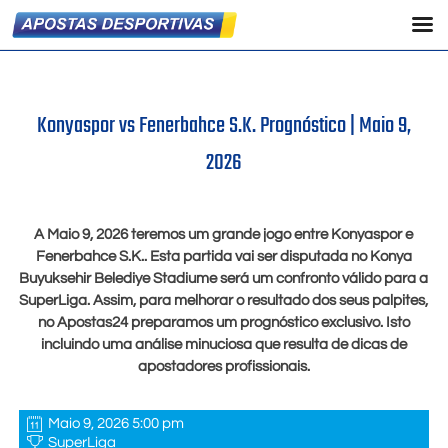
Konyaspor vs Fenerbahce S.K. Prognóstico |
Maio 9,
2026
A
Maio 9, 2026
teremos um grande jogo entre Konyaspor e
Fenerbahce S.K.. Esta partida vai ser disputada no Konya
Buyuksehir Belediye Stadiume será um confronto válido para a
SuperLiga. Assim, para melhorar o resultado dos seus palpites,
no Apostas24 preparamos um prognóstico exclusivo. Isto
incluindo uma análise minuciosa que resulta de dicas de
apostadores profissionais.
Maio 9, 2026 5:00 pm
SuperLiga