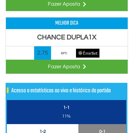
Fazer Aposta
MELHOR DICA
CHANCE DUPLA1X
2.75
em
Fazer Aposta
Acesso a estatísticas ao vivo e histórico da partida
1-1
11%
1-2
0-1