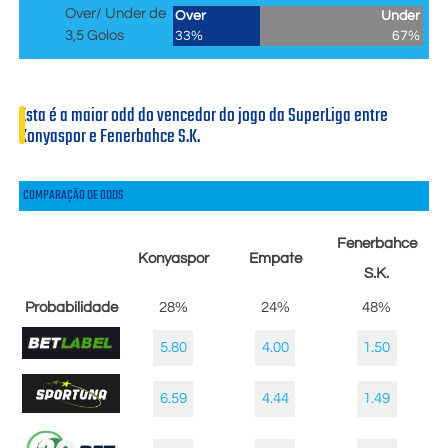
Over/ Under de
Over
Under
3,5 Golos
33%
67%
Esta é a maior odd do vencedor do jogo da SuperLiga entre
Konyaspor e Fenerbahce S.K.
COMPARAÇÃO DE ODDS
Fenerbahce
Konyaspor
Empate
S.K.
Probabilidade
28%
24%
48%
5.80
4.00
1.50
6.59
4.44
1.49