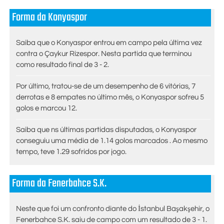
Forma da Konyaspor
Saiba que o Konyaspor entrou em campo pela última vez
contra o Çaykur Rizespor. Nesta partida que terminou
como resultado final de 3 - 2.
Por último, tratou-se de um desempenho de 6 vitórias, 7
derrotas e 8 empates no último mês, o Konyaspor sofreu 5
golos e marcou 12.
Saiba que ns últimas partidas disputadas, o Konyaspor
conseguiu uma média de 1.14 golos marcados . Ao mesmo
tempo, teve 1.29 sofridos por jogo.
Forma da Fenerbahce S.K.
Neste que foi um confronto diante do İstanbul Başakşehir, o
Fenerbahce S.K. saiu de campo com um resultado de 3 - 1.