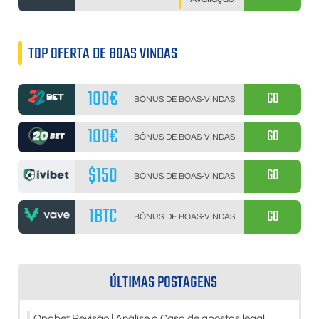
TOP OFERTA DE BOAS VINDAS
100€
GO
BÔNUS DE BOAS-VINDAS
100€
GO
BÔNUS DE BOAS-VINDAS
$150
GO
BÔNUS DE BOAS-VINDAS
1BTC
GO
BÔNUS DE BOAS-VINDAS
ÚLTIMAS POSTAGENS
Opabet Revisão | Análise à Casa de apostas legal