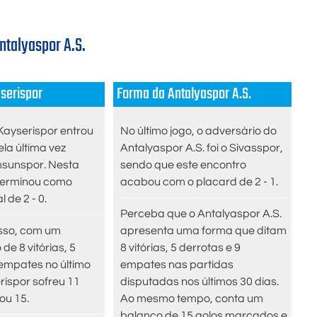
ntalyaspor A.S.
serispor
Forma da Antalyaspor A.S.
Kayserispor entrou
No último jogo, o adversário do
a última vez
Antalyaspor A.S. foi o Sivasspor,
msunspor. Nesta
sendo que este encontro
 terminou como
acabou com o placard de 2 - 1.
l de 2 - 0.
Perceba que o Antalyaspor A.S.
sso, com um
apresenta uma forma que ditam
e 8 vitórias, 5
8 vitórias, 5 derrotas e 9
 empates no último
empates nas partidas
rispor sofreu 11
disputadas nos últimos 30 dias.
ou 15.
Ao mesmo tempo, conta um
balanço de 15 golos marcados e