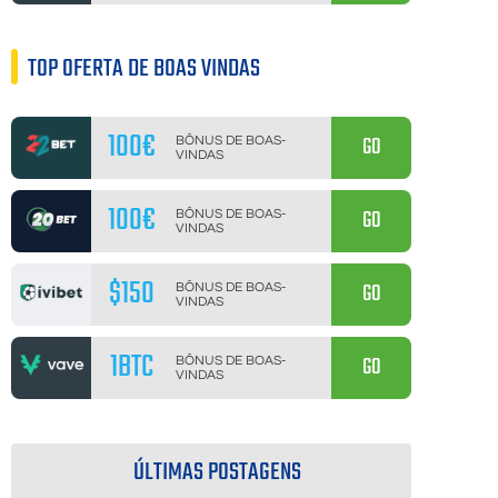
TOP OFERTA DE BOAS VINDAS
100€
GO
BÔNUS DE BOAS-
VINDAS
100€
GO
BÔNUS DE BOAS-
VINDAS
$150
GO
BÔNUS DE BOAS-
VINDAS
1BTC
GO
BÔNUS DE BOAS-
VINDAS
ÚLTIMAS POSTAGENS