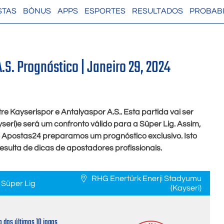
STAS
BÓNUS
APPS
ESPORTES
RESULTADOS
PROBABI
.S. Prognóstico |
Janeiro 29, 2024
e Kayserispor e Antalyaspor A.S.. Esta partida vai ser
eri)e será um confronto válido para a Süper Lig. Assim,
o Apostas24 preparamos um prognóstico exclusivo. Isto
esulta de dicas de apostadores profissionais.
RHG Enertürk Enerji Stadyumu
Süper Lig
(Kayseri)
dos últimos 10 jogos