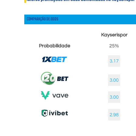
COMPARAÇÃO DE ODDS
Kayserispor
Probabilidade
25%
3.17
3.00
3.00
2.98