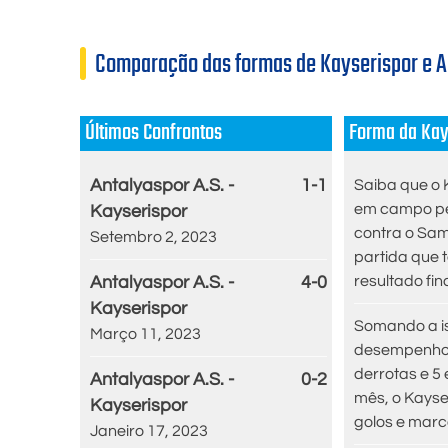
Comparação das formas de Kayserispor e A
Últimos Confrontos
Forma da Kay
Antalyaspor A.S. -
1-1
Saiba que o 
em campo pel
Kayserispor
contra o Sa
Setembro 2, 2023
partida que
resultado fina
Antalyaspor A.S. -
4-0
Kayserispor
Somando a i
Março 11, 2023
desempenho d
derrotas e 5
Antalyaspor A.S. -
0-2
mês, o Kayse
Kayserispor
golos e marc
Janeiro 17, 2023