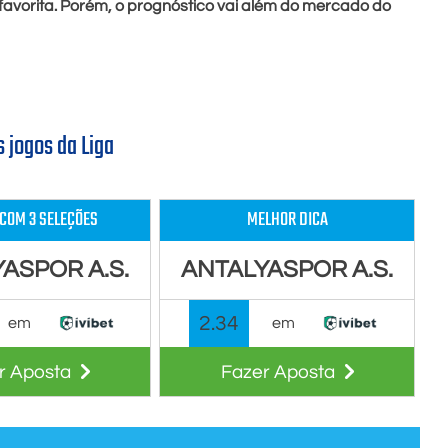
a favorita. Porém, o prognóstico vai além do mercado do
 jogos da Liga
COM 3 SELEÇÕES
MELHOR DICA
ASPOR A.S.
ANTALYASPOR A.S.
2.34
em
em
r Aposta
Fazer Aposta