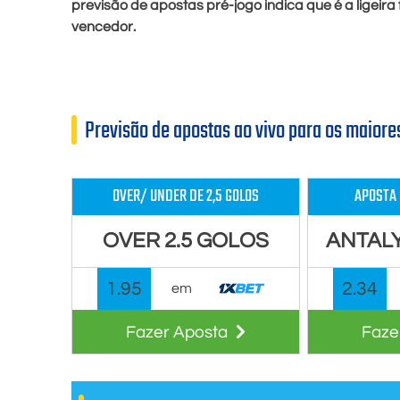
previsão de apostas pré-jogo indica que é a ligeir
vencedor.
Previsão de apostas ao vivo para os maiores
OVER/ UNDER DE 2,5 GOLOS
APOSTA 
OVER 2.5 GOLOS
ANTALY
1.95
2.34
em
Fazer Aposta
Faze