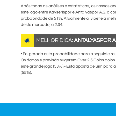
Após todas as análises e estatísticas, os nossos 
este jogo entre Kayserispor e Antalyaspor A.S. a c
probabilidade de 51%. Atualmente a
Ivibet
é a melh
deste mercado, a
2.34
.
MELHOR DICA:
ANTALYASPOR A.
• Foi gerada esta probabilidade para o seguinte res
Os dados e previsão sugerem Over 2.5 Golos golo
este grande jogo (53%).• Esta aposta de Sim par
(55%).