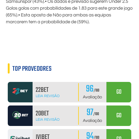
Samsunspor (43%).• Os dados e previsão sugerem Under 2.5
Golos golos com probabilidades de
1.83
para este grande jogo
(65%).• Esta aposta de Não para ambas as equipas
marcarem tem a probabilidade de (59%).
TOP PROVEDORES
96
22BET
GO
/100
LEIA REVISÃO
Avaliação
97
20BET
GO
/100
LEIA REVISÃO
Avaliação
94
IVIBET
/100