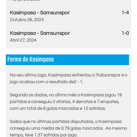
Kasimpasa - Samsunspor
1-4
Outubro 26, 2024
Kasimpasa - Samsunspor
1-0
Abril 27, 2024
Forma da Kasimpasa
No seu último jogo, Kasimpasa enfrentou o Trabzonspor e o
jogo acabou com o resultado de2 - 1.
Segundo os dados, no último mês o Kasimpasa jogou 19
partidas e conseguiu 3 vitórias, 4 derrotas e 7 empates,
com um total de 6 golos marcados e 12 sofridos.
Saiba que ns últimas partidas disputadas, o Kasimpasa
conseguiu uma média de 0.79 golos marcados . Ao mesmo
tempo, teve 1.37 sofridos por jogo.