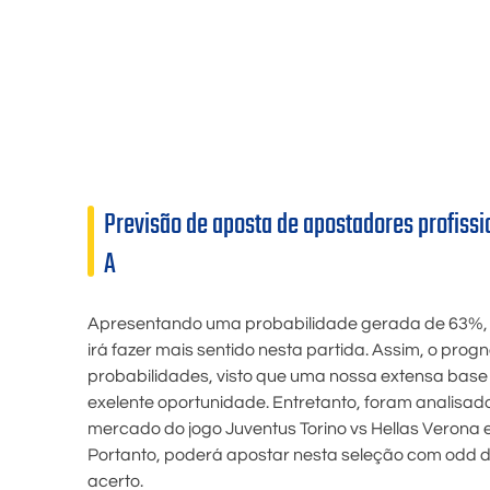
Previsão de aposta de apostadores profissio
A
Apresentando uma probabilidade gerada de 63%, o 
irá fazer mais sentido nesta partida. Assim, o pro
probabilidades, visto que uma nossa extensa base
exelente oportunidade. Entretanto, foram analisad
mercado do jogo Juventus Torino vs Hellas Verona e
Portanto, poderá apostar nesta seleção com odd 
acerto.