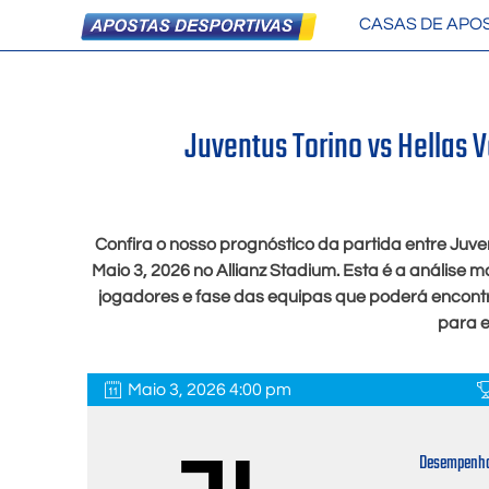
CASAS DE APO
Juventus Torino vs Hellas 
Confira o nosso prognóstico da partida entre Juve
Maio 3, 2026
no Allianz Stadium. Esta é a análise
jogadores e fase das equipas que poderá encontr
para e
Maio 3, 2026 4:00 pm
Desempenho 