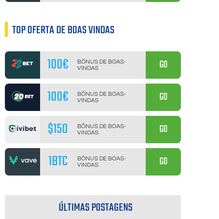
TOP OFERTA DE BOAS VINDAS
100€
GO
BÔNUS DE BOAS-
VINDAS
100€
GO
BÔNUS DE BOAS-
VINDAS
$150
GO
BÔNUS DE BOAS-
VINDAS
1BTC
GO
BÔNUS DE BOAS-
VINDAS
ÚLTIMAS POSTAGENS