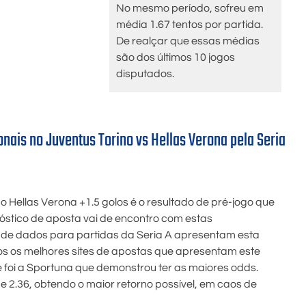
No mesmo período, sofreu em
média 1.67 tentos por partida.
De realçar que essas médias
são dos últimos 10 jogos
disputados.
nais no Juventus Torino vs Hellas Verona pela Seria
Hellas Verona +1.5 golos é o resultado de pré-jogo que
gnóstico de aposta vai de encontro com estas
 de dados para partidas da Seria A apresentam esta
os os melhores sites de apostas que apresentam este
 foi a
Sportuna
que demonstrou ter as maiores odds.
de
2.36
, obtendo o maior retorno possível, em caos de