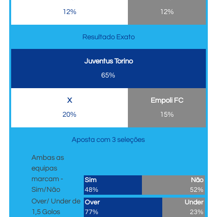
12%
12%
Resultado Exato
Juventus Torino
65%
X
Empoli FC
20%
15%
Aposta com 3 seleções
Ambas as
equipas
marcam -
Sim
Não
Sim/Não
48%
52%
Over/ Under de
Over
Under
1,5 Golos
77%
23%