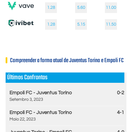
1.28
5.60
11.00
1.28
5.15
11.50
Compreender a forma atual de Juventus Torino e Empoli FC
Últimos Confrontos
Empoli FC - Juventus Torino
0-2
Setembro 3, 2023
Empoli FC - Juventus Torino
4-1
Maio 22, 2023