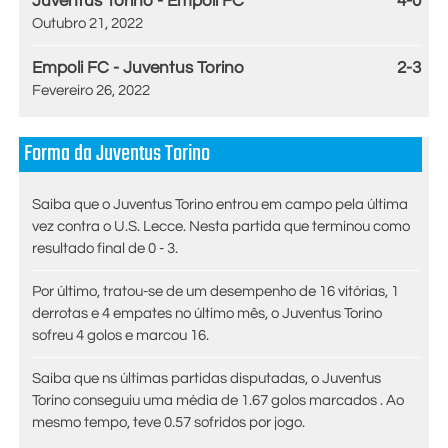
Juventus Torino - Empoli FC
4-0
Outubro 21, 2022
Empoli FC - Juventus Torino
2-3
Fevereiro 26, 2022
Forma da Juventus Torino
Saiba que o Juventus Torino entrou em campo pela última
vez contra o U.S. Lecce. Nesta partida que terminou como
resultado final de 0 - 3.
Por último, tratou-se de um desempenho de 16 vitórias, 1
derrotas e 4 empates no último mês, o Juventus Torino
sofreu 4 golos e marcou 16.
Saiba que ns últimas partidas disputadas, o Juventus
Torino conseguiu uma média de 1.67 golos marcados . Ao
mesmo tempo, teve 0.57 sofridos por jogo.