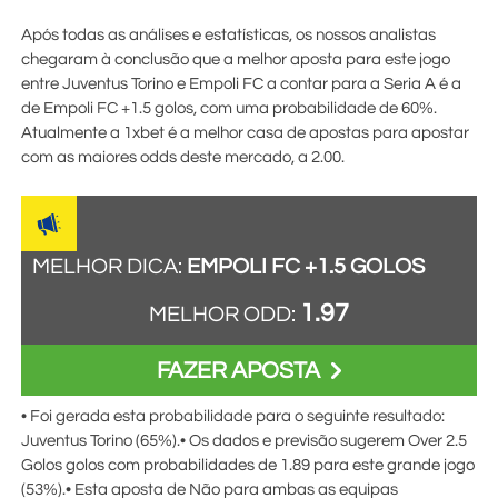
Após todas as análises e estatísticas, os nossos analistas
chegaram à conclusão que a melhor aposta para este jogo
entre Juventus Torino e Empoli FC a contar para a Seria A é a
de Empoli FC +1.5 golos, com uma probabilidade de 60%.
Atualmente a
1xbet
é a melhor casa de apostas para apostar
com as maiores odds deste mercado, a
2.00
.
MELHOR DICA:
EMPOLI FC +1.5 GOLOS
1.97
MELHOR ODD:
FAZER APOSTA
• Foi gerada esta probabilidade para o seguinte resultado:
Juventus Torino (65%).• Os dados e previsão sugerem Over 2.5
Golos golos com probabilidades de
1.89
para este grande jogo
(53%).• Esta aposta de Não para ambas as equipas