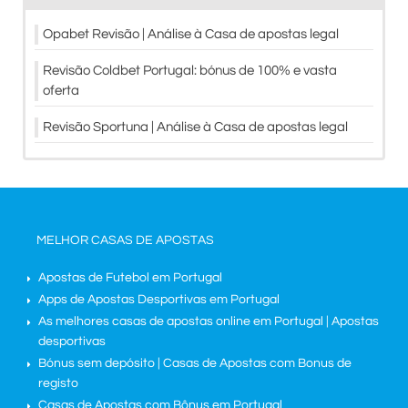
Opabet Revisão | Análise à Casa de apostas legal
Revisão Coldbet Portugal: bónus de 100% e vasta
oferta
Revisão Sportuna | Análise à Casa de apostas legal
MELHOR CASAS DE APOSTAS
Apostas de Futebol em Portugal
Apps de Apostas Desportivas em Portugal
As melhores casas de apostas online em Portugal | Apostas
desportivas
Bónus sem depósito | Casas de Apostas com Bonus de
registo
Casas de Apostas com Bônus em Portugal