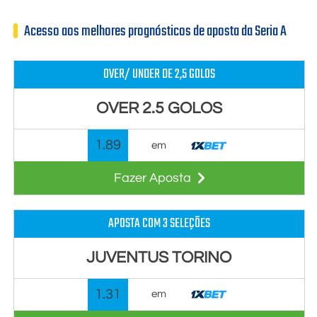
Acesso aos melhores prognósticos de aposta da Seria A
OVER/ UNDER DE 2,5 GOLOS
OVER 2.5 GOLOS
1.89
em
Fazer Aposta
APOSTA COM 3 SELEÇÕES
JUVENTUS TORINO
1.31
em