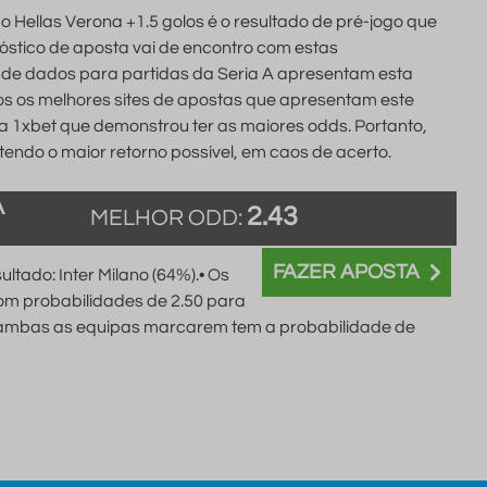
Hellas Verona +1.5 golos é o resultado de pré-jogo que
gnóstico de aposta vai de encontro com estas
 de dados para partidas da Seria A apresentam esta
os os melhores sites de apostas que apresentam este
 a
1xbet
que demonstrou ter as maiores odds. Portanto,
btendo o maior retorno possível, em caos de acerto.
A
2.43
MELHOR ODD:
FAZER APOSTA
ltado: Inter Milano (64%).• Os
com probabilidades de
2.50
para
a ambas as equipas marcarem tem a probabilidade de