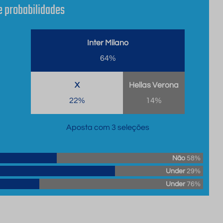
e probabilidades
Inter Milano
64%
X
Hellas Verona
22%
14%
Aposta com 3 seleções
Não
58%
Under
29%
Under
76%