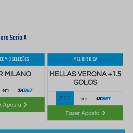
ara Seria A
COM 3 SELEÇÕES
MELHOR DICA
R MILANO
HELLAS VERONA +1.5
GOLOS
em
2.41
em
r Aposta
Fazer Aposta