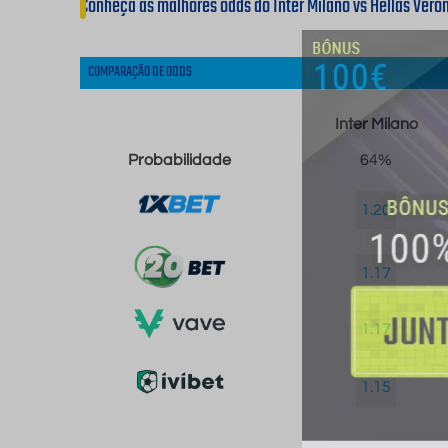
Conheça as malhores odds do Inter Milano vs Hellas Vero
COMPARAÇÃO DE ODDS
Inter Milano
Probabilidade
64%
1.20
1.17
1.17
1.15