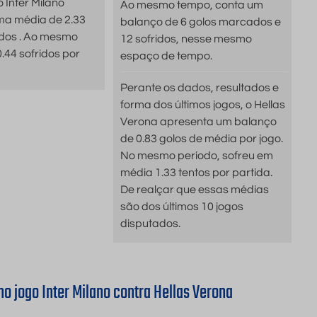
 Inter Milano
Ao mesmo tempo, conta um
ma média de 2.33
balanço de 6 golos marcados e
dos . Ao mesmo
12 sofridos, nesse mesmo
.44 sofridos por
espaço de tempo.
Perante os dados, resultados e
forma dos últimos jogos, o Hellas
Verona apresenta um balanço
de 0.83 golos de média por jogo.
No mesmo período, sofreu em
média 1.33 tentos por partida.
De realçar que essas médias
são dos últimos 10 jogos
disputados.
 no jogo Inter Milano contra Hellas Verona