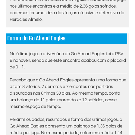
nos últimos encontros e a média de 2.36 golos sofridos,
podemos ter uma ideia das forças ofensiva e defensiva do
Heracles Almelo.
Forma da Go Ahead Eagles
No último jogo, o adversário do Go Ahead Eagles foi o PSV
Eindhoven, sendo que este encontro acabou com o placard
de 0 - 1.
Perceba que o Go Ahead Eagles apresenta uma forma que
ditam 8 vitórias, 7 derrotas e 7 empates nas partidas
disputadas nos últimos 30 dias. Ao mesmo tempo, conta
um balanço de 11 golos marcados e 12 sofridos, nesse
mesmo espaço de tempo.
Perante os dados, resultados e forma dos últimos jogos, o
Go Ahead Eagles apresenta um balanço de 1.36 golos de
média por jogo. No mesmo período, sofreu em média 1.14