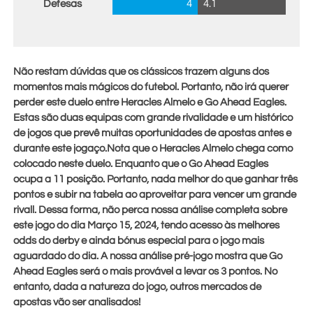
Defesas
4
4.1
Não restam dúvidas que os clássicos trazem alguns dos
momentos mais mágicos do futebol. Portanto, não irá querer
perder este duelo entre Heracles Almelo e Go Ahead Eagles.
Estas são duas equipas com grande rivalidade e um histórico
de jogos que prevê muitas oportunidades de apostas antes e
durante este jogaço.Nota que o Heracles Almelo chega como
colocado neste duelo. Enquanto que o Go Ahead Eagles
ocupa a 11 posição. Portanto, nada melhor do que ganhar três
pontos e subir na tabela ao aproveitar para vencer um grande
rivall. Dessa forma, não perca nossa análise completa sobre
este jogo do dia
Março 15, 2024
, tendo acesso às melhores
odds do derby e ainda bónus especial para o jogo mais
aguardado do dia. A nossa análise pré-jogo mostra que Go
Ahead Eagles será o mais provável a levar os 3 pontos. No
entanto, dada a natureza do jogo, outros mercados de
apostas vão ser analisados!