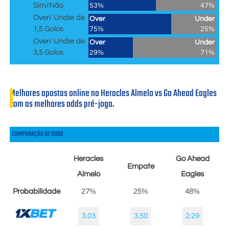
Sim/Não
53%
47%
Over/ Under de
Over
Under
1,5 Golos
75%
25%
Over/ Under de
Over
Under
3,5 Golos
29%
71%
Melhores apostas online no Heracles Almelo vs Go Ahead Eagles
com as melhores odds pré-jogo.
COMPARAÇÃO DE ODDS
Heracles
Go Ahead
Empate
Almelo
Eagles
Probabilidade
27%
25%
48%
3.03
3.50
2.29