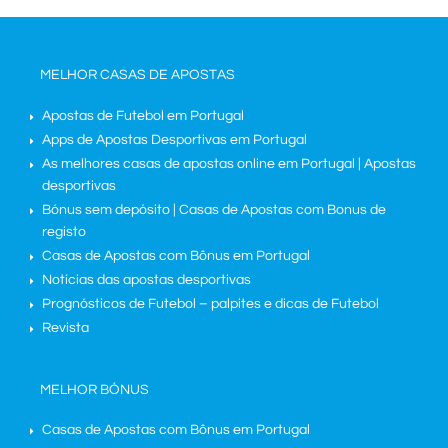
MELHOR CASAS DE APOSTAS
Apostas de Futebol em Portugal
Apps de Apostas Desportivas em Portugal
As melhores casas de apostas online em Portugal | Apostas
desportivas
Bónus sem depósito | Casas de Apostas com Bonus de
registo
Casas de Apostas com Bônus em Portugal
Notícias das apostas desportivas
Prognósticos de Futebol – palpites e dicas de Futebol
Revista
MELHOR BÓNUS
Casas de Apostas com Bônus em Portugal