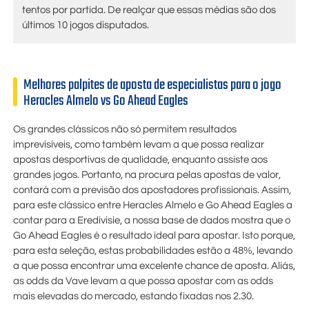
tentos por partida. De realçar que essas médias são dos
últimos 10 jogos disputados.
Melhores palpites de aposta de especialistas para o jogo
Heracles Almelo vs Go Ahead Eagles
Os grandes clássicos não só permitem resultados
imprevisíveis, como também levam a que possa realizar
apostas desportivas de qualidade, enquanto assiste aos
grandes jogos. Portanto, na procura pelas apostas de valor,
contará com a previsão dos apostadores profissionais. Assim,
para este clássico entre Heracles Almelo e Go Ahead Eagles a
contar para a Eredivisie, a nossa base de dados mostra que o
Go Ahead Eagles é o resultado ideal para apostar. Isto porque,
para esta seleção, estas probabilidades estão a 48%, levando
a que possa encontrar uma excelente chance de aposta. Aliás,
as odds da
Vave
levam a que possa apostar com as odds
mais elevadas do mercado, estando fixadas nos
2.30
.