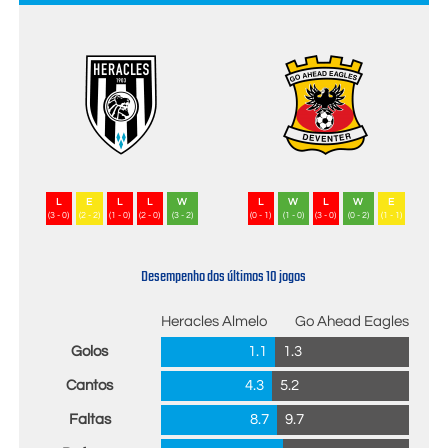
L
E
L
L
W
L
W
L
W
E
(3 - 0)
(2 - 2)
(1 - 0)
(2 - 0)
(3 - 2)
(0 - 1)
(1 - 0)
(3 - 0)
(0 - 2)
(1 - 1)
Desempenho dos últimos 10 jogos
Heracles Almelo
Go Ahead Eagles
Golos
1.1
1.3
Cantos
4.3
5.2
Faltas
8.7
9.7