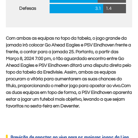
Defesas
3.1
1.4
Com ambas as equipas no topo da tabela, o jogo grande da
jornada irá colocar Go Ahead Eagles e PSV Eindhoven frente a
frente, a contar para a jornada 25. Portanto, a partir das
Março 8, 2024 7:00 pm
, o tão aguardado encontro entre Go
Ahead Eagles e PSV Eindhoven ditará uma disputa direta pelo
topo da tabela da Eredivisie. Assim, ambas as equipas
procuram a vitória para aumentarem as suas chances do
título, proporcionando o melhor jogo para apostar ao vivo.Com
as duas equipas em topo de forma, a PSV Eindhoven aparenta
estar a jogar um futebol mais objetivo, levando a que sejam
favoritos no
sexta-feira
em Deventer.