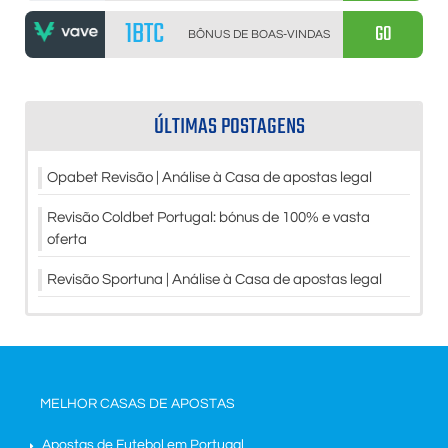
1BTC
GO
BÔNUS DE BOAS-VINDAS
ÚLTIMAS POSTAGENS
Opabet Revisão | Análise à Casa de apostas legal
Revisão Coldbet Portugal: bónus de 100% e vasta
oferta
Revisão Sportuna | Análise à Casa de apostas legal
MELHOR CASAS DE APOSTAS
Apostas de Futebol em Portugal