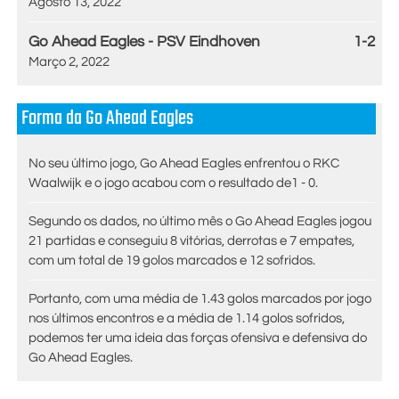
Agosto 13, 2022
Go Ahead Eagles - PSV Eindhoven
1-2
Março 2, 2022
Forma da Go Ahead Eagles
No seu último jogo, Go Ahead Eagles enfrentou o RKC
Waalwijk e o jogo acabou com o resultado de1 - 0.
Segundo os dados, no último mês o Go Ahead Eagles jogou
21 partidas e conseguiu 8 vitórias, derrotas e 7 empates,
com um total de 19 golos marcados e 12 sofridos.
Portanto, com uma média de 1.43 golos marcados por jogo
nos últimos encontros e a média de 1.14 golos sofridos,
podemos ter uma ideia das forças ofensiva e defensiva do
Go Ahead Eagles.