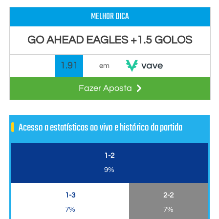
MELHOR DICA
GO AHEAD EAGLES +1.5 GOLOS
1.91
em
Fazer Aposta
Acesso a estatísticas ao vivo e histórico da partida
1-2
9%
1-3
2-2
7%
7%