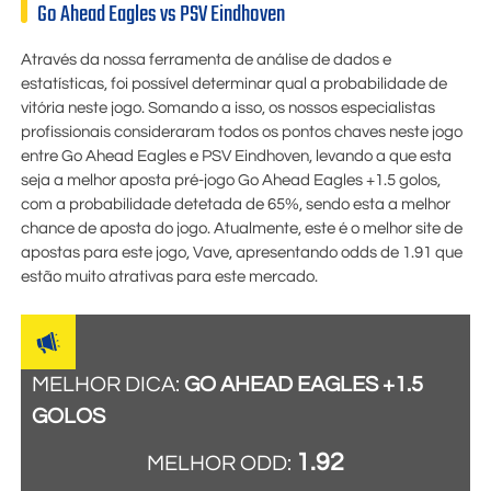
Go Ahead Eagles vs PSV Eindhoven
Através da nossa ferramenta de análise de dados e
estatísticas, foi possível determinar qual a probabilidade de
vitória neste jogo. Somando a isso, os nossos especialistas
profissionais consideraram todos os pontos chaves neste jogo
entre Go Ahead Eagles e PSV Eindhoven, levando a que esta
seja a melhor aposta pré-jogo Go Ahead Eagles +1.5 golos,
com a probabilidade detetada de 65%, sendo esta a melhor
chance de aposta do jogo. Atualmente, este é o melhor site de
apostas para este jogo,
Vave
, apresentando odds de
1.91
que
estão muito atrativas para este mercado.
MELHOR DICA:
GO AHEAD EAGLES +1.5
GOLOS
1.92
MELHOR ODD: