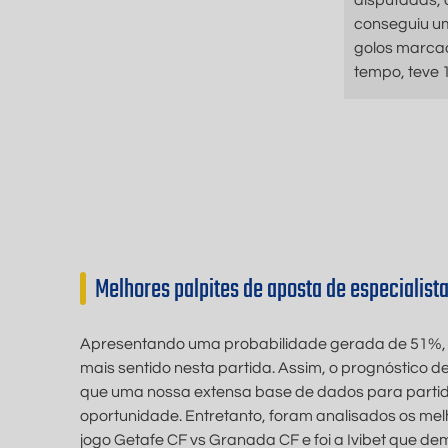
disputadas, 
conseguiu u
golos marca
tempo, teve 1
Melhores palpites de aposta de especialista
Apresentando uma probabilidade gerada de 51%, o O
mais sentido nesta partida. Assim, o prognóstico d
que uma nossa extensa base de dados para parti
oportunidade. Entretanto, foram analisados os me
jogo Getafe CF vs Granada CF e foi a
Ivibet
que demo