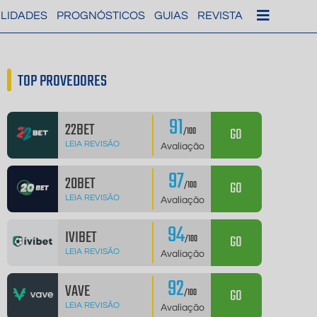
LIDADES
PROGNÓSTICOS
GUIAS
REVISTA
TOP PROVEDORES
91
22BET
GO
/100
LEIA REVISÃO
Avaliação
97
20BET
GO
/100
LEIA REVISÃO
Avaliação
94
IVIBET
GO
/100
LEIA REVISÃO
Avaliação
92
VAVE
GO
/100
LEIA REVISÃO
Avaliação