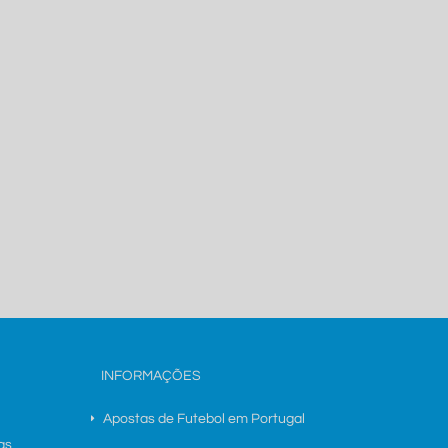
INFORMAÇÕES
Apostas de Futebol em Portugal
as