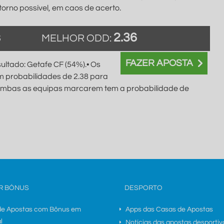
torno possível, em caos de acerto.
2.36
S
MELHOR ODD:
FAZER APOSTA
ultado: Getafe CF (54%).• Os
om probabilidades de
2.38
para
a ambas as equipas marcarem tem a probabilidade de
R BÓNUS
DESPORTO
de Apostas com Bônus em
Apps das Casas de Apostas
l
Notícias das apostas desportiv