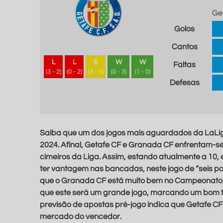
Ge
Golos
Cantos
L
L
E
W
W
Faltas
(3 - 2)
(0 - 2)
(3 - 3)
(0 - 3)
(1 - 0)
Defesas
Saiba que um dos jogos mais aguardados da LaLig
2024
. Afinal, Getafe CF e Granada CF enfrentam-
cimeiros da Liga. Assim, estando atualmente a 10,
ter vantagem nas bancadas, neste jogo de “seis pon
que o Granada CF está muito bem no Campeonato, 
que este será um grande jogo, marcando um bom f
previsão de apostas pré-jogo indica que Getafe CF é
mercado do vencedor.