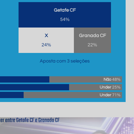
Getafe CF
54%
X
Granada CF
24%
22%
Aposta com 3 seleções
Não
48%
Under
25%
Under
71%
er entre Getafe CF e Granada CF