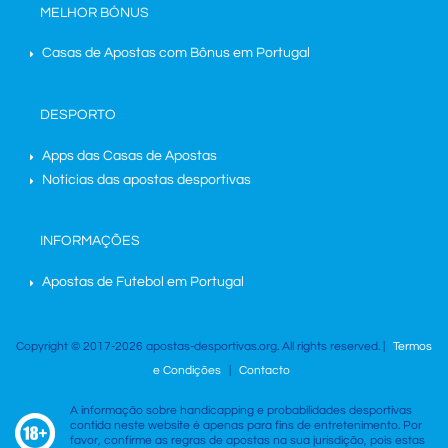
MELHOR BÓNUS
Casas de Apostas com Bônus em Portugal
DESPORTO
Apps das Casas de Apostas
Notícias das apostas desportivas
INFORMAÇÕES
Apostas de Futebol em Portugal
×
Copyright © 2017-2026 apostas-desportivas.org. All rights reserved. |
Termos
e Condições
|
Contacto
A informação sobre handicapping e probabilidades desportivas
contida neste website é apenas para fins de entretenimento. Por
favor, confirme as regras de apostas na sua jurisdição, pois estas