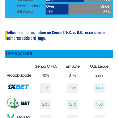
Over/ Under de
Over
Under
3,5 Golos
14%
86%
Melhores apostas online no Genoa C.F.C. vs U.S. Lecce com as
melhores odds pré-jogo.
COMPARAÇÃO DE ODDS
Genoa C.F.C.
Empate
U.S. Lecce
Probabilidade
40%
31%
29%
2.15
3.08
4.40
2.05
3.10
4.00