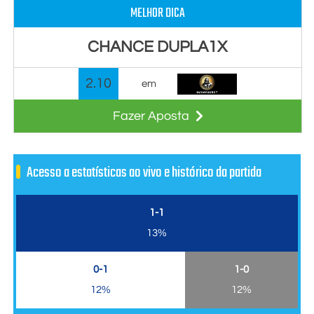
MELHOR DICA
CHANCE DUPLA1X
2.10
em
Fazer Aposta
Acesso a estatísticas ao vivo e histórico da partida
1-1
13%
0-1
1-0
12%
12%