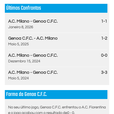
Últimos Confrontos
A.C. Milano - Genoa C.F.C.
1-1
Janeiro 8, 2026
Genoa C.F.C. - A.C. Milano
1-2
Maio 5, 2025
A.C. Milano - Genoa C.F.C.
0-0
Dezembro 15, 2024
A.C. Milano - Genoa C.F.C.
3-3
Maio 5, 2024
Forma da Genoa C.F.C.
No seu último jogo, Genoa C.F.C. enfrentou o A.C. Fiorentina
e o jogo acabou com o resultado de0 - 0.