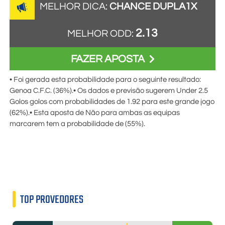
MELHOR DICA:
CHANCE DUPLA1X
2.13
MELHOR ODD:
FAZER APOSTA
• Foi gerada esta probabilidade para o seguinte resultado:
Genoa C.F.C. (36%).• Os dados e previsão sugerem Under 2.5
Golos golos com probabilidades de
1.92
para este grande jogo
(62%).• Esta aposta de Não para ambas as equipas
marcarem tem a probabilidade de (55%).
TOP PROVEDORES