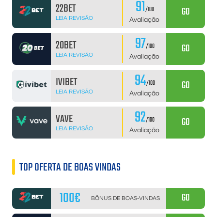
91
22BET
GO
/100
LEIA REVISÃO
Avaliação
97
20BET
GO
/100
LEIA REVISÃO
Avaliação
94
IVIBET
GO
/100
LEIA REVISÃO
Avaliação
92
VAVE
GO
/100
LEIA REVISÃO
Avaliação
TOP OFERTA DE BOAS VINDAS
100€
GO
BÔNUS DE BOAS-VINDAS