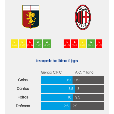
E
E
L
W
W
L
L
E
W
L
(0 - 0)
(0 - 0)
(0 - 2)
(1 - 2)
(2 - 1)
(2 - 3)
(2 - 0)
(0 - 0)
(0 - 1)
(0 - 3)
Desempenho dos últimos 10 jogos
Genoa C.F.C.
A.C. Milano
Golos
0.9
0.9
Cantos
3.5
3
Faltas
10
9.5
Defesas
2.6
2.9