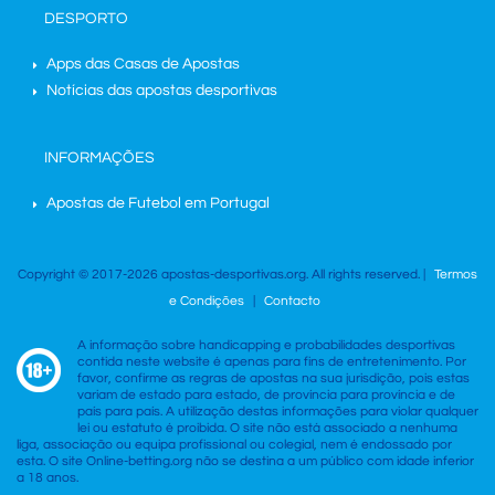
DESPORTO
Apps das Casas de Apostas
Notícias das apostas desportivas
INFORMAÇÕES
Apostas de Futebol em Portugal
×
Copyright © 2017-2026 apostas-desportivas.org. All rights reserved. |
Termos
e Condições
|
Contacto
A informação sobre handicapping e probabilidades desportivas
contida neste website é apenas para fins de entretenimento. Por
favor, confirme as regras de apostas na sua jurisdição, pois estas
variam de estado para estado, de província para província e de
país para país. A utilização destas informações para violar qualquer
lei ou estatuto é proibida. O site não está associado a nenhuma
liga, associação ou equipa profissional ou colegial, nem é endossado por
esta. O site Online-betting.org não se destina a um público com idade inferior
a 18 anos.