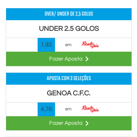
OVER/ UNDER DE 2,5 GOLOS
UNDER 2.5 GOLOS
1.92
em
Fazer Aposta
APOSTA COM 3 SELEÇÕES
GENOA C.F.C.
4.76
em
Fazer Aposta