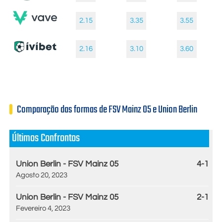
2.15
3.35
3.55
2.16
3.10
3.60
Comparação das formas de FSV Mainz 05 e Union Berlin
Últimos Confrontos
Union Berlin - FSV Mainz 05
4-1
Agosto 20, 2023
Union Berlin - FSV Mainz 05
2-1
Fevereiro 4, 2023