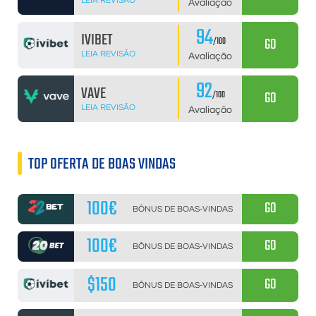
LEIA REVISÃO
Avaliação
94
IVIBET
GO
/100
LEIA REVISÃO
Avaliação
92
VAVE
GO
/100
LEIA REVISÃO
Avaliação
TOP OFERTA DE BOAS VINDAS
100€
GO
BÔNUS DE BOAS-VINDAS
100€
GO
BÔNUS DE BOAS-VINDAS
$150
GO
BÔNUS DE BOAS-VINDAS