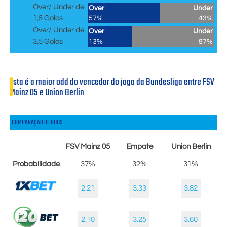
Over/ Under de
Over
Under
1,5 Golos
57%
43%
Over/ Under de
Over
Under
3,5 Golos
13%
87%
Esta é a maior odd do vencedor do jogo da Bundesliga entre FSV
Mainz 05 e Union Berlin
COMPARAÇÃO DE ODDS
FSV Mainz 05
Empate
Union Berlin
Probabilidade
37%
32%
31%
2.21
3.33
3.82
2.10
3.25
3.60