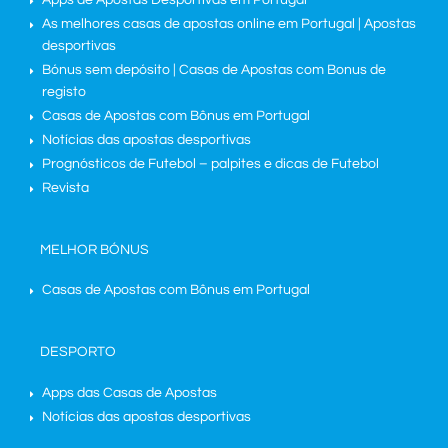
Apps de Apostas Desportivas em Portugal
As melhores casas de apostas online em Portugal | Apostas
desportivas
Bónus sem depósito | Casas de Apostas com Bonus de
registo
Casas de Apostas com Bônus em Portugal
Notícias das apostas desportivas
Prognósticos de Futebol – palpites e dicas de Futebol
Revista
MELHOR BÓNUS
Casas de Apostas com Bônus em Portugal
DESPORTO
Apps das Casas de Apostas
Notícias das apostas desportivas