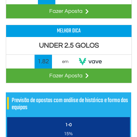
Fazer Aposta
MELHOR DICA
UNDER 2.5 GOLOS
1.82
em
Fazer Aposta
Previsão de apostas com análise de histórico e forma das
equipas
1-0
15%