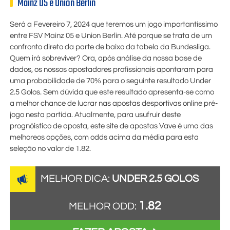
Mainz 05 e Union Berlin
Será a
Fevereiro 7, 2024
que teremos um jogo importantíssimo
entre FSV Mainz 05 e Union Berlin. Até porque se trata de um
confronto direto da parte de baixo da tabela da Bundesliga.
Quem irá sobreviver? Ora, após análise da nossa base de
dados, os nossos apostadores profissionais apontaram para
uma probabilidade de 70% para o seguinte resultado Under
2.5 Golos. Sem dúvida que este resultado apresenta-se como
a melhor chance de lucrar nas apostas desportivas online pré-
jogo nesta partida. Atualmente, para usufruir deste
prognóistico de aposta, este site de apostas
Vave
é uma das
melhoreos opções, com odds acima da média para esta
seleção no valor de
1.82
.
MELHOR DICA:
UNDER 2.5 GOLOS
1.82
MELHOR ODD: