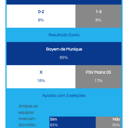
0-2
1-3
8%
8%
Resultado Exato
Bayern de Munique
65%
X
FSV Mainz 05
18%
17%
Aposta com 3 seleções
Ambas as
equipas
marcam -
Sim
Não
Sim/Não
65%
35%