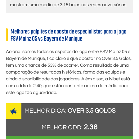
mostram uma média de 3.15 bolas nas redes adversárias.
Melhores palpites de aposta de especialistas para o jogo
FSV Mainz 05 vs Bayern de Munique
Ao analisamos todos os aspetos do jogo entre FSV Mainz 05 e
Bayern de Munique, fica claro é que apostar no Over 3.5 Golos,
tem uma chance de 53% de ocorrer. Como resultado de uma
comparação de resultados históricos, forma das equipas e
ainda disponibilidade dos jogadores. Além disso, a
Ivibet
está
com odds de
2.40
, que estão bastante acima da média para
este jogo tão aguardado.
MELHOR DICA:
OVER 3.5 GOLOS
2.36
MELHOR ODD: