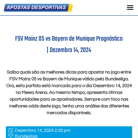
FSV Mainz 05 vs Bayern de Munique Prognóstico
|
Dezembro 14, 2024
Saiba quais são as melhores dicas para apostar no jogo entre
FSV Mainz 05 vs Bayern de Munique válido pela Bundesliga.
Ora, esta partida está marcada para o dia
Dezembro 14, 2024
no Mewa Arena. Ao mesmo tempo, apresenta ótimas
oportunidades para os apostadores. Sempre com foco nas
melhores odds deste jogo, tenha uma análise dos diferentes
mercados disponíveis.
Dezembro 14, 2024 2:30 pm
Bundesliga