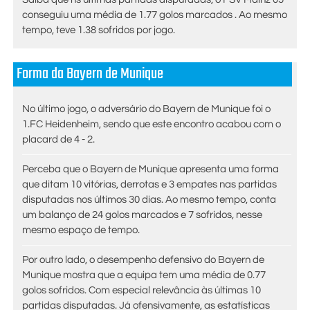
conseguiu uma média de 1.77 golos marcados . Ao mesmo
tempo, teve 1.38 sofridos por jogo.
Forma da Bayern de Munique
No último jogo, o adversário do Bayern de Munique foi o
1.FC Heidenheim, sendo que este encontro acabou com o
placard de 4 - 2.
Perceba que o Bayern de Munique apresenta uma forma
que ditam 10 vitórias, derrotas e 3 empates nas partidas
disputadas nos últimos 30 dias. Ao mesmo tempo, conta
um balanço de 24 golos marcados e 7 sofridos, nesse
mesmo espaço de tempo.
Por outro lado, o desempenho defensivo do Bayern de
Munique mostra que a equipa tem uma média de 0.77
golos sofridos. Com especial relevância às últimas 10
partidas disputadas. Já ofensivamente, as estatísticas