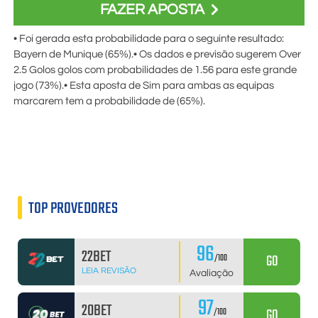
FAZER APOSTA
• Foi gerada esta probabilidade para o seguinte resultado:
Bayern de Munique (65%).• Os dados e previsão sugerem Over
2.5 Golos golos com probabilidades de
1.56
para este grande
jogo (73%).• Esta aposta de Sim para ambas as equipas
marcarem tem a probabilidade de (65%).
TOP PROVEDORES
96
22BET
GO
/100
LEIA REVISÃO
Avaliação
97
20BET
GO
/100