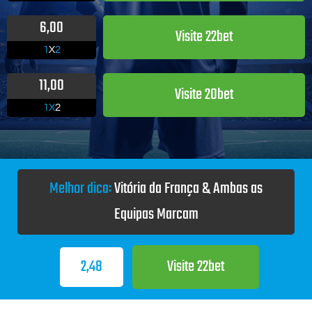
6,00
Visite 22bet
1
X
2
11,00
Visite 20bet
1X
2
Melhor dica:
Vitória da França & Ambas as
Equipas Marcam
2,48
Visite 22bet