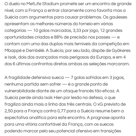
O duelo no MetLife Stadium promete ser um encontro de grande
nível, com a França a entrar claramente como favorita mas a
Suécia com argumentos para causar problemas. Os gauleses
apresentam os melhores números do torneio em várias
categorias — 10 golos marcados, 3,33 por jogo, 12 grandes
oportunidades criadas e 88% de precisão nos passes — e
contam com uma das duplas mais temíveis da competição em
Mbappé e Dembélé. A Suécia, por seu lado, dispõe de Gyökeres
e Isak, dois dos avançados mais perigosos da Europa, e em 4
dos 6 últimos confrontos diretos ambas as seleções marcaram.
A fragilidade defensiva sueca — 7 golos sofridos em 3 jogos,
nenhuma partida sem sofrer — é o grande ponto de
vulnerabilidade diante de um ataque francês tão eficaz. A
Suécia perde ainda Isak Hien por lesão na defesa, o que
fragiliza ainda mais a linha dos três centrais. O xG previsto de
2,50 para a França contra 0,77 para a Suécia resume bem a
expectativa analítica para este encontro. A prognose aponta
para uma vitória confortável da França, com os suecos
podendo marcar pelo seu potencial ofensivo em transições