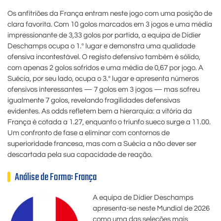
Os anfitriões da França entram neste jogo com uma posição de
clara favorita. Com 10 golos marcados em 3 jogos e uma média
impressionante de 3,33 golos por partida, a equipa de Didier
Deschamps ocupa o 1.º lugar e demonstra uma qualidade
ofensiva incontestável. O registo defensivo também é sólido,
com apenas 2 golos sofridos e uma média de 0,67 por jogo. A
Suécia, por seu lado, ocupa o 3.º lugar e apresenta números
ofensivos interessantes — 7 golos em 3 jogos — mas sofreu
igualmente 7 golos, revelando fragilidades defensivas
evidentes. As odds refletem bem a hierarquia: a vitória da
França é cotada a 1.27, enquanto o triunfo sueco surge a 11.00.
Um confronto de fase a eliminar com contornos de
superioridade francesa, mas com a Suécia a não dever ser
descartada pela sua capacidade de reação.
Análise de Forma: França
A equipa de Didier Deschamps
apresenta-se neste Mundial de 2026
como uma das seleções mais