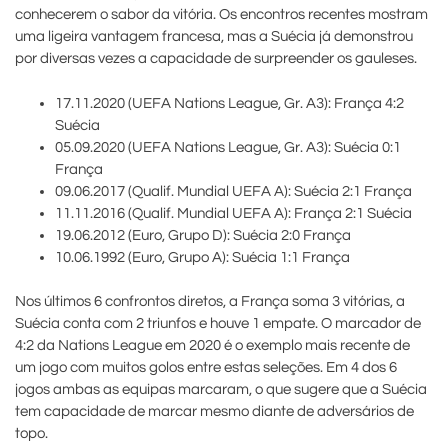
conhecerem o sabor da vitória. Os encontros recentes mostram
uma ligeira vantagem francesa, mas a Suécia já demonstrou
por diversas vezes a capacidade de surpreender os gauleses.
17.11.2020 (UEFA Nations League, Gr. A3): França 4:2
Suécia
05.09.2020 (UEFA Nations League, Gr. A3): Suécia 0:1
França
09.06.2017 (Qualif. Mundial UEFA A): Suécia 2:1 França
11.11.2016 (Qualif. Mundial UEFA A): França 2:1 Suécia
19.06.2012 (Euro, Grupo D): Suécia 2:0 França
10.06.1992 (Euro, Grupo A): Suécia 1:1 França
Nos últimos 6 confrontos diretos, a França soma 3 vitórias, a
Suécia conta com 2 triunfos e houve 1 empate. O marcador de
4:2 da Nations League em 2020 é o exemplo mais recente de
um jogo com muitos golos entre estas seleções. Em 4 dos 6
jogos ambas as equipas marcaram, o que sugere que a Suécia
tem capacidade de marcar mesmo diante de adversários de
topo.