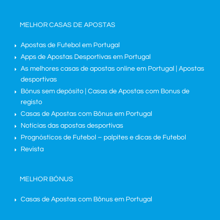
MELHOR CASAS DE APOSTAS
Apostas de Futebol em Portugal
Apps de Apostas Desportivas em Portugal
As melhores casas de apostas online em Portugal | Apostas
desportivas
Bónus sem depósito | Casas de Apostas com Bonus de
registo
Casas de Apostas com Bônus em Portugal
Notícias das apostas desportivas
Prognósticos de Futebol – palpites e dicas de Futebol
Revista
MELHOR BÓNUS
Casas de Apostas com Bônus em Portugal