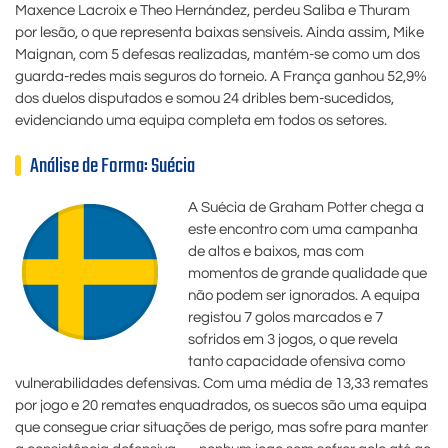
Maxence Lacroix e Theo Hernández, perdeu Saliba e Thuram
por lesão, o que representa baixas sensíveis. Ainda assim, Mike
Maignan, com 5 defesas realizadas, mantém-se como um dos
guarda-redes mais seguros do torneio. A França ganhou 52,9%
dos duelos disputados e somou 24 dribles bem-sucedidos,
evidenciando uma equipa completa em todos os setores.
Análise de Forma: Suécia
A Suécia de Graham Potter chega a
este encontro com uma campanha
de altos e baixos, mas com
momentos de grande qualidade que
não podem ser ignorados. A equipa
registou 7 golos marcados e 7
sofridos em 3 jogos, o que revela
tanto capacidade ofensiva como
vulnerabilidades defensivas. Com uma média de 13,33 remates
por jogo e 20 remates enquadrados, os suecos são uma equipa
que consegue criar situações de perigo, mas sofre para manter