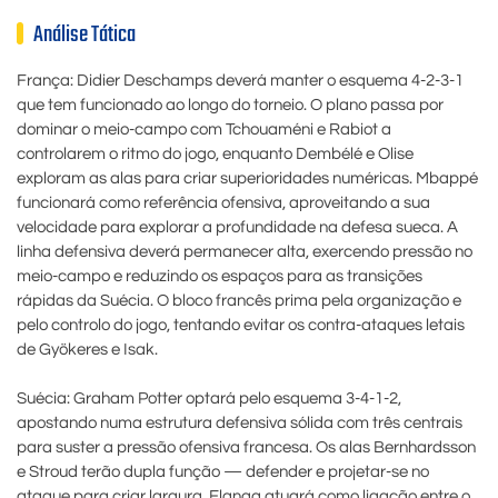
Análise Tática
França: Didier Deschamps deverá manter o esquema 4-2-3-1
que tem funcionado ao longo do torneio. O plano passa por
dominar o meio-campo com Tchouaméni e Rabiot a
controlarem o ritmo do jogo, enquanto Dembélé e Olise
exploram as alas para criar superioridades numéricas. Mbappé
funcionará como referência ofensiva, aproveitando a sua
velocidade para explorar a profundidade na defesa sueca. A
linha defensiva deverá permanecer alta, exercendo pressão no
meio-campo e reduzindo os espaços para as transições
rápidas da Suécia. O bloco francês prima pela organização e
pelo controlo do jogo, tentando evitar os contra-ataques letais
de Gyökeres e Isak.
Suécia: Graham Potter optará pelo esquema 3-4-1-2,
apostando numa estrutura defensiva sólida com três centrais
para suster a pressão ofensiva francesa. Os alas Bernhardsson
e Stroud terão dupla função — defender e projetar-se no
ataque para criar largura. Elanga atuará como ligação entre o