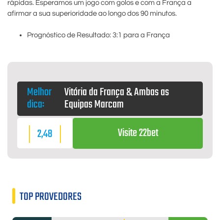
rápidas. Esperamos um jogo com golos e com a França a
afirmar a sua superioridade ao longo dos 90 minutos.
Prognóstico de Resultado: 3:1 para a França
Melhor
Vitória da França & Ambas as
dica:
Equipas Marcam
Visite 22bet
2,48
TOP PROVEDORES