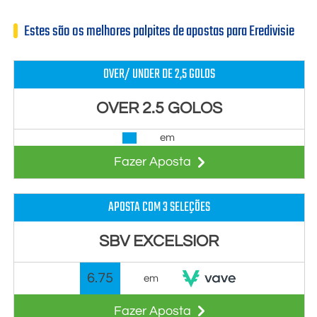
Estes são os melhores palpites de apostas para Eredivisie
OVER/ UNDER DE 2,5 GOLOS
OVER 2.5 GOLOS
em
Fazer Aposta
APOSTA COM 3 SELEÇÕES
SBV EXCELSIOR
6.75
em
Fazer Aposta