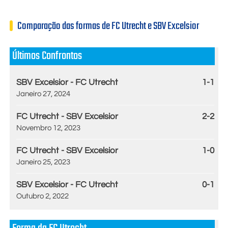
Comparação das formas de FC Utrecht e SBV Excelsior
Últimos Confrontos
SBV Excelsior - FC Utrecht
1-1
Janeiro 27, 2024
FC Utrecht - SBV Excelsior
2-2
Novembro 12, 2023
FC Utrecht - SBV Excelsior
1-0
Janeiro 25, 2023
SBV Excelsior - FC Utrecht
0-1
Outubro 2, 2022