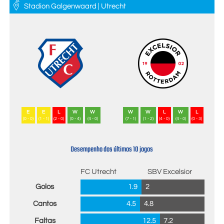
Stadion Galgenwaard | Utrecht
E
E
L
W
W
W
W
L
W
L
(0 - 0)
(1 - 1)
(2 - 0)
(0 - 4)
(4 - 0)
(7 - 1)
(1 - 2)
(4 - 0)
(4 - 0)
(0 - 3)
Desempenho dos últimos 10 jogos
FC Utrecht
SBV Excelsior
Golos
1.9
2
Cantos
4.5
4.8
Faltas
12.5
7.2