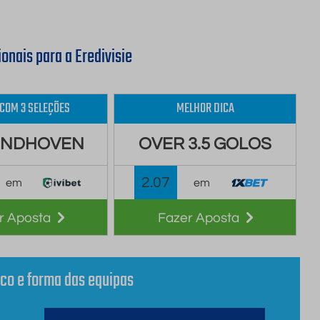
ionais para a Eredivisie
COM 3 SELEÇÕES
MELHOR DICA
EINDHOVEN
OVER 3.5 GOLOS
2.07
em
em
r Aposta
Fazer Aposta
ico e forma das equipas