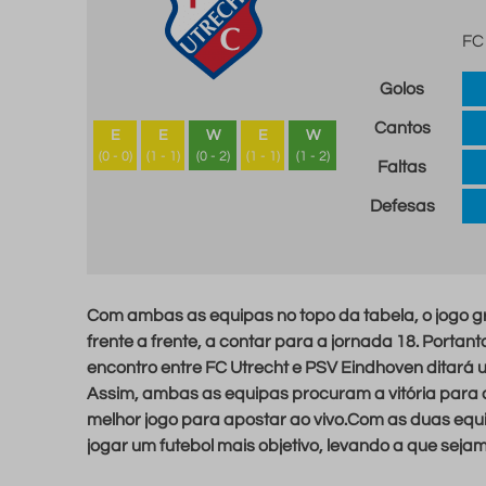
FC
Golos
Cantos
E
E
W
E
W
(0 - 0)
(1 - 1)
(0 - 2)
(1 - 1)
(1 - 2)
Faltas
Defesas
Com ambas as equipas no topo da tabela, o jogo g
frente a frente, a contar para a jornada 18. Portant
encontro entre FC Utrecht e PSV Eindhoven ditará u
Assim, ambas as equipas procuram a vitória para 
melhor jogo para apostar ao vivo.Com as duas equ
jogar um futebol mais objetivo, levando a que sejam