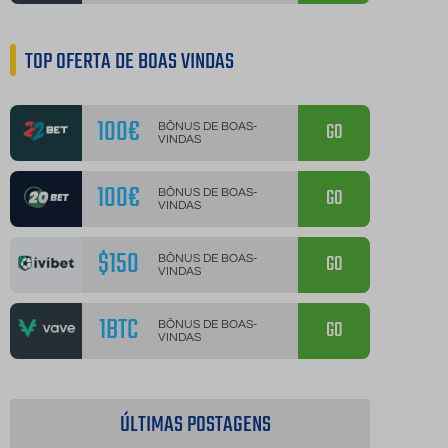
TOP OFERTA DE BOAS VINDAS
100€
GO
BÔNUS DE BOAS-
VINDAS
100€
GO
BÔNUS DE BOAS-
VINDAS
$150
GO
BÔNUS DE BOAS-
VINDAS
1BTC
GO
BÔNUS DE BOAS-
VINDAS
ÚLTIMAS POSTAGENS