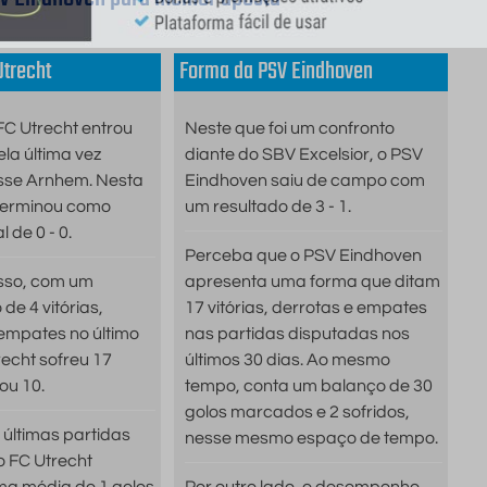
Utrecht
Forma da PSV Eindhoven
FC Utrecht entrou
Neste que foi um confronto
a última vez
diante do SBV Excelsior, o PSV
esse Arnhem. Nesta
Eindhoven saiu de campo com
 terminou como
um resultado de 3 - 1.
l de 0 - 0.
Perceba que o PSV Eindhoven
sso, com um
apresenta uma forma que ditam
e 4 vitórias,
17 vitórias, derrotas e empates
 empates no último
nas partidas disputadas nos
recht sofreu 17
últimos 30 dias. Ao mesmo
ou 10.
tempo, conta um balanço de 30
golos marcados e 2 sofridos,
 últimas partidas
nesse mesmo espaço de tempo.
o FC Utrecht