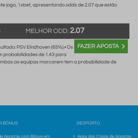
ste jogo,
1xbet
, apresentando odds de
2.07
que estão
2.07
S
MELHOR ODD:
FAZER APOSTA
sultado: PSV Eindhoven (65%).• Os
om probabilidades de
1.43
para
a ambas as equipas marcarem tem a probabilidade de
R BÓNUS
DESPORTO
de Apostas com Bônus em
Apps das Casas de Apostas