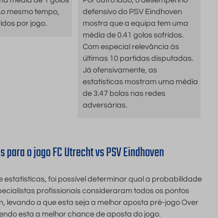
ma média de 1 golos
Por outro lado, o desempenho
Ao mesmo tempo,
defensivo do PSV Eindhoven
ridos por jogo.
mostra que a equipa tem uma
média de 0.41 golos sofridos.
Com especial relevância às
últimas 10 partidas disputadas.
Já ofensivamente, as
estatísticas mostram uma média
de 3.47 bolas nas redes
adversárias.
as para o jogo FC Utrecht vs PSV Eindhoven
estatísticas, foi possível determinar qual a probabilidade
pecialistas profissionais consideraram todos os pontos
n, levando a que esta seja a melhor aposta pré-jogo Over
endo esta a melhor chance de aposta do jogo.