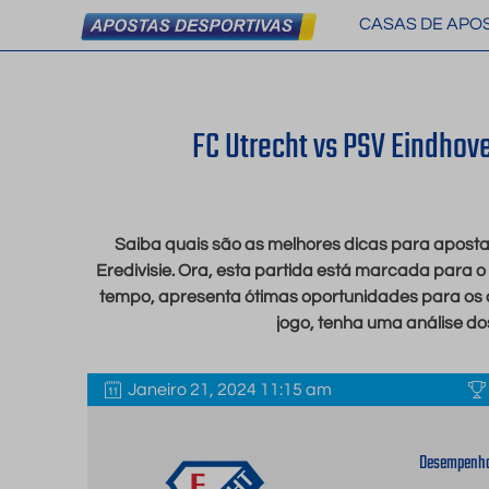
CASAS DE APO
FC Utrecht vs PSV Eindhov
Saiba quais são as melhores dicas para apostar
Eredivisie. Ora, esta partida está marcada para o
tempo, apresenta ótimas oportunidades para os
jogo, tenha uma análise do
Janeiro 21, 2024 11:15 am
Desempenho 