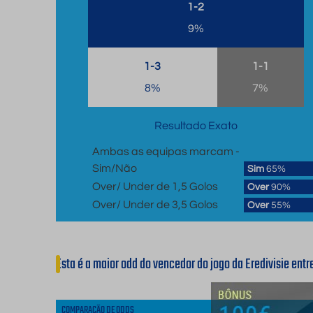
1-2
9%
1-3
1-1
8%
7%
Resultado Exato
Ambas as equipas marcam -
Sim/Não
Sim
65%
Over/ Under de 1,5 Golos
Over
90%
Over/ Under de 3,5 Golos
Over
55%
Esta é a maior odd do vencedor do jogo da Eredivisie entr
COMPARAÇÃO DE ODDS