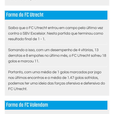
Forma da FC Utrecht
Saiba que o FC Utrecht entrou em campo pela última vez
contra o SBV Excelsior. Nesta partida que terminou como
resultado final de 1 - 1.
Somando a isso, com um desempenho de 4 vitórias, 13
derrotas e 8 empates no último mês, o FC Utrecht sofreu 18
golos e marcou 11.
Portanto, com uma média de 1 golos marcados por jogo
nos últimos encontros e a média de 1.47 golos sofridos,
podemos ter uma ideia das forças ofensiva e defensiva do
FC Utrecht.
Forma da FC Volendam