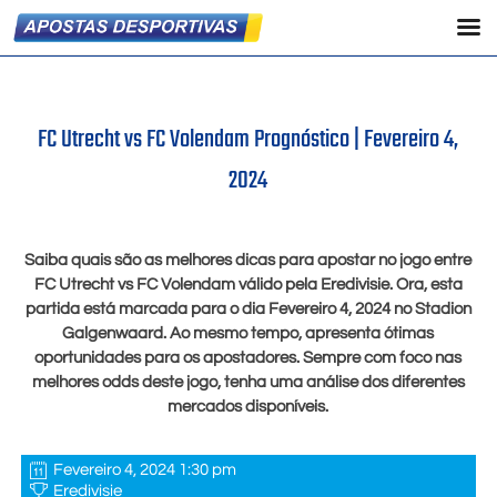
FC Utrecht vs FC Volendam Prognóstico |
Fevereiro 4,
2024
Saiba quais são as melhores dicas para apostar no jogo entre
FC Utrecht vs FC Volendam válido pela Eredivisie. Ora, esta
partida está marcada para o dia
Fevereiro 4, 2024
no Stadion
Galgenwaard. Ao mesmo tempo, apresenta ótimas
oportunidades para os apostadores. Sempre com foco nas
melhores odds deste jogo, tenha uma análise dos diferentes
mercados disponíveis.
Fevereiro 4, 2024 1:30 pm
Eredivisie