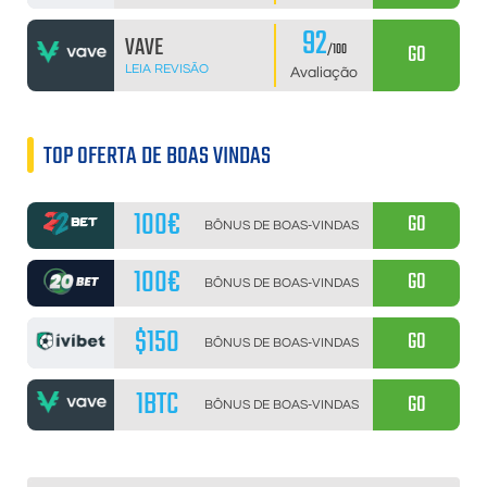
92
VAVE
GO
/100
LEIA REVISÃO
Avaliação
TOP OFERTA DE BOAS VINDAS
100€
GO
BÔNUS DE BOAS-VINDAS
100€
GO
BÔNUS DE BOAS-VINDAS
$150
GO
BÔNUS DE BOAS-VINDAS
1BTC
GO
BÔNUS DE BOAS-VINDAS