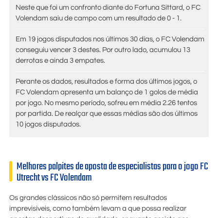
Neste que foi um confronto diante do Fortuna Sittard, o FC
Volendam saiu de campo com um resultado de 0 - 1.
Em 19 jogos disputados nos últimos 30 dias, o FC Volendam
conseguiu vencer 3 destes. Por outro lado, acumulou 13
derrotas e ainda 3 empates.
Perante os dados, resultados e forma dos últimos jogos, o
FC Volendam apresenta um balanço de 1 golos de média
por jogo. No mesmo período, sofreu em média 2.26 tentos
por partida. De realçar que essas médias são dos últimos
10 jogos disputados.
Melhores palpites de aposta de especialistas para o jogo FC
Utrecht vs FC Volendam
Os grandes clássicos não só permitem resultados
imprevisíveis, como também levam a que possa realizar