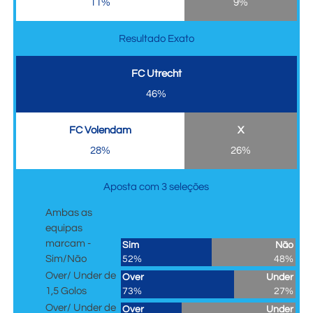
11%
9%
Resultado Exato
FC Utrecht
46%
FC Volendam
X
28%
26%
Aposta com 3 seleções
Ambas as
equipas
marcam -
Sim
Não
Sim/Não
52%
48%
Over/ Under de
Over
Under
1,5 Golos
73%
27%
Over/ Under de
Over
Under