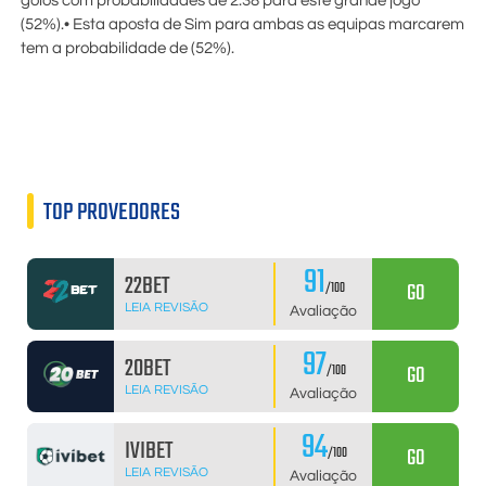
golos com probabilidades de
2.38
para este grande jogo
(52%).• Esta aposta de Sim para ambas as equipas marcarem
tem a probabilidade de (52%).
TOP PROVEDORES
91
22BET
GO
/100
LEIA REVISÃO
Avaliação
97
20BET
GO
/100
LEIA REVISÃO
Avaliação
94
IVIBET
GO
/100
LEIA REVISÃO
Avaliação