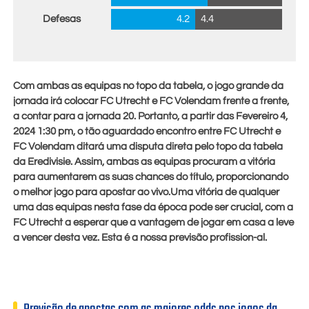
Defesas
4.2
4.4
Com ambas as equipas no topo da tabela, o jogo grande da
jornada irá colocar FC Utrecht e FC Volendam frente a frente,
a contar para a jornada 20. Portanto, a partir das
Fevereiro 4,
2024 1:30 pm
, o tão aguardado encontro entre FC Utrecht e
FC Volendam ditará uma disputa direta pelo topo da tabela
da Eredivisie. Assim, ambas as equipas procuram a vitória
para aumentarem as suas chances do título, proporcionando
o melhor jogo para apostar ao vivo.Uma vitória de qualquer
uma das equipas nesta fase da época pode ser crucial, com a
FC Utrecht a esperar que a vantagem de jogar em casa a leve
a vencer desta vez. Esta é a nossa previsão profission-al.