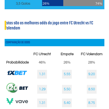
3,5 Golos
26%
74%
Estas são as melhores odds do jogo entre FC Utrecht vs FC
Volendam
COMPARAÇÃO DE ODDS
FC Utrecht
Empate
FC Volendam
Probabilidade
46%
26%
28%
1.31
5.55
9.20
1.29
5.50
8.50
1.31
5.40
8.75