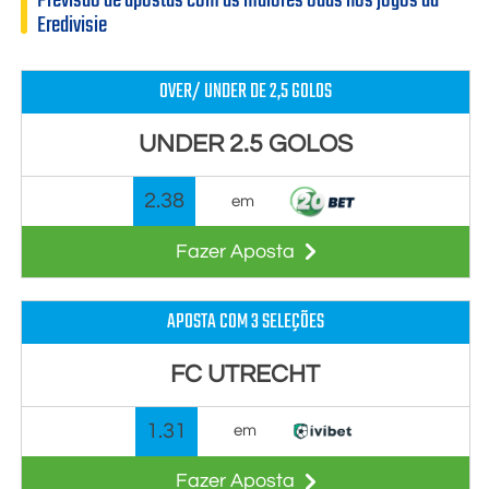
Previsão de apostas com as maiores odds nos jogos da
Eredivisie
OVER/ UNDER DE 2,5 GOLOS
UNDER 2.5 GOLOS
2.38
em
Fazer Aposta
APOSTA COM 3 SELEÇÕES
FC UTRECHT
1.31
em
Fazer Aposta