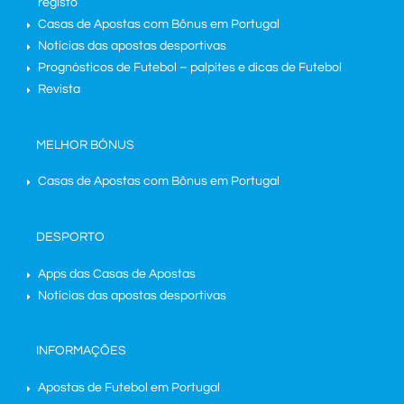
registo
Casas de Apostas com Bônus em Portugal
Notícias das apostas desportivas
Prognósticos de Futebol – palpites e dicas de Futebol
Revista
MELHOR BÓNUS
Casas de Apostas com Bônus em Portugal
DESPORTO
Apps das Casas de Apostas
Notícias das apostas desportivas
INFORMAÇÕES
Apostas de Futebol em Portugal