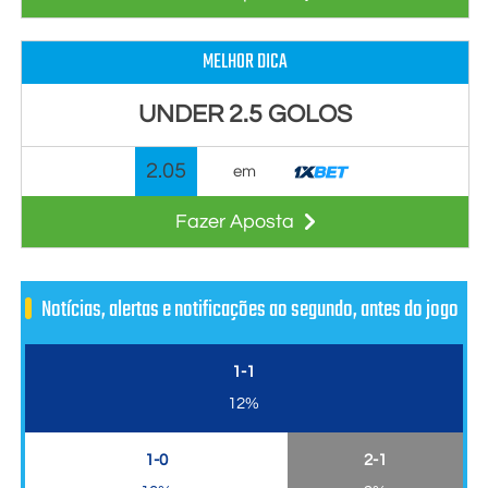
MELHOR DICA
UNDER 2.5 GOLOS
2.05
em
Fazer Aposta
Notícias, alertas e notificações ao segundo, antes do jogo
1-1
12%
1-0
2-1