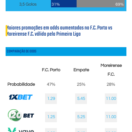
3,5 Golos
31%
69%
Maiores promoções em odds aumentadas no F.C. Porto vs
Moreirense F.C. válido pela Primeira Liga
COMPARAÇÃO DE ODDS
Moreirense
F.C. Porto
Empate
F.C.
Probabilidade
47%
25%
28%
1.29
5.45
11.00
1.25
5.25
11.00