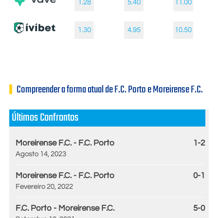
1.28
5.40
11.00
1.30
4.95
10.50
Compreender a forma atual de F.C. Porto e Moreirense F.C.
Últimos Confrontos
Moreirense F.C. - F.C. Porto
1-2
Agosto 14, 2023
Moreirense F.C. - F.C. Porto
0-1
Fevereiro 20, 2022
F.C. Porto - Moreirense F.C.
5-0