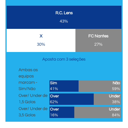
R.C. Lens
43%
X
FC Nantes
30%
27%
Aposta com 3 seleções
Ambas as
equipas
marcam -
Sim
Não
Sim/Não
41%
59%
Over/ Under de
Over
Under
1,5 Golos
62%
38%
Over/ Under de
Over
Under
3,5 Golos
16%
84%