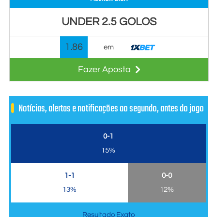
UNDER 2.5 GOLOS
1.86
em
Fazer Aposta
Notícias, alertas e notificações ao segundo, antes do jogo
0-1
15%
1-1
0-0
13%
12%
Resultado Exato