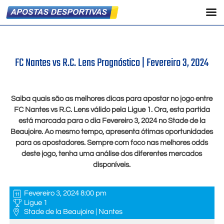
FC Nantes vs R.C. Lens Prognóstico |
Fevereiro 3, 2024
Saiba quais são as melhores dicas para apostar no jogo entre
FC Nantes vs R.C. Lens válido pela Ligue 1. Ora, esta partida
está marcada para o dia
Fevereiro 3, 2024
no Stade de la
Beaujoire. Ao mesmo tempo, apresenta ótimas oportunidades
para os apostadores. Sempre com foco nas melhores odds
deste jogo, tenha uma análise dos diferentes mercados
disponíveis.
Fevereiro 3, 2024 8:00 pm
Ligue 1
Stade de la Beaujoire | Nantes