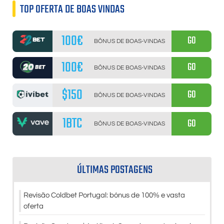
TOP OFERTA DE BOAS VINDAS
100€
GO
BÔNUS DE BOAS-VINDAS
100€
GO
BÔNUS DE BOAS-VINDAS
$150
GO
BÔNUS DE BOAS-VINDAS
1BTC
GO
BÔNUS DE BOAS-VINDAS
ÚLTIMAS POSTAGENS
Revisão Coldbet Portugal: bónus de 100% e vasta
oferta