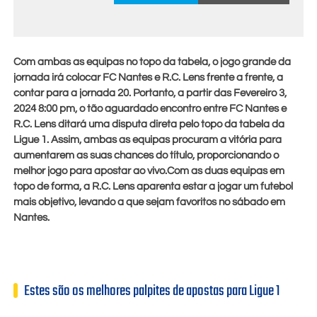
Com ambas as equipas no topo da tabela, o jogo grande da
jornada irá colocar FC Nantes e R.C. Lens frente a frente, a
contar para a jornada 20. Portanto, a partir das
Fevereiro 3,
2024 8:00 pm
, o tão aguardado encontro entre FC Nantes e
R.C. Lens ditará uma disputa direta pelo topo da tabela da
Ligue 1. Assim, ambas as equipas procuram a vitória para
aumentarem as suas chances do título, proporcionando o
melhor jogo para apostar ao vivo.Com as duas equipas em
topo de forma, a R.C. Lens aparenta estar a jogar um futebol
mais objetivo, levando a que sejam favoritos no
sábado
em
Nantes.
Estes são os melhores palpites de apostas para Ligue 1