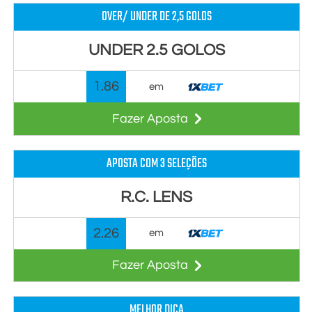
OVER/ UNDER DE 2,5 GOLOS
UNDER 2.5 GOLOS
1.86
em
Fazer Aposta
APOSTA COM 3 SELEÇÕES
R.C. LENS
2.26
em
Fazer Aposta
MELHOR DICA