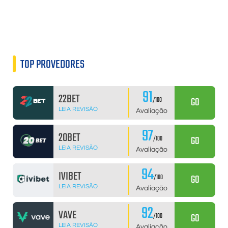
TOP PROVEDORES
91
22BET
GO
/100
LEIA REVISÃO
Avaliação
97
20BET
GO
/100
LEIA REVISÃO
Avaliação
94
IVIBET
GO
/100
LEIA REVISÃO
Avaliação
92
VAVE
GO
/100
LEIA REVISÃO
Avaliação