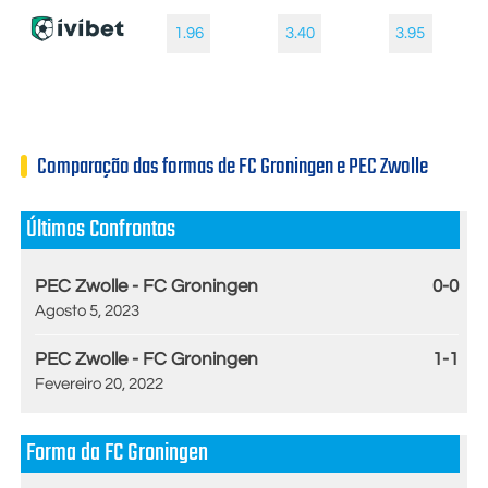
1.96
3.40
3.95
Comparação das formas de FC Groningen e PEC Zwolle
Últimos Confrontos
PEC Zwolle - FC Groningen
0-0
Agosto 5, 2023
PEC Zwolle - FC Groningen
1-1
Fevereiro 20, 2022
Forma da FC Groningen