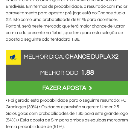
Eredivisie. Em termos de probabilidade, o resultado com maior
aproveitamento para apostar pré-jogo está no Chance dupla
X2. Isto como uma probabilidade de 61% para acontecer.
Portant, será neste mercado que terá maior chance de lucrar
com a odd presente na
1xbet
, que tem para esta seleção de
aposta a seguinte odd tentadora
1.88
.
MELHOR DICA:
CHANCE DUPLA X2
1.88
MELHOR ODD:
FAZER APOSTA
• Foi gerada esta probabilidade para o seguinte resultado: FC
Groningen (39%).• Os dados e previsão sugerem Under 2.5
Golos golos com probabilidades de
1.85
para este grande jogo
(54%).• Esta aposta de Sim para ambas as equipas marcarem
tem a probabilidade de (51%).