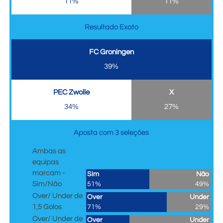
11%
11%
Resultado Exato
FC Groningen
39%
PEC Zwolle
X
34%
27%
Aposta com 3 seleções
Ambas as
equipas
marcam -
Sim
Não
Sim/Não
51%
49%
Over/ Under de
Over
Under
1,5 Golos
71%
29%
Over/ Under de
Over
Under