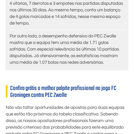
4 vitórias, 7 derrotas e 3 empates nas partidas disputadas
nos últimos 30 dias. Ao mesmo tempo, conta um balanço
de 4 golos marcados e 14 sofridos, nesse mesmo espaço
de tempo.
Por outro lado, o desempenho defensivo do PEC Zwolle
mostra que a equipa tem uma média de 1.71 golos
sofridos. Com especial relevância às últimas 10 partidas
disputadas. Já ofensivamente, as estatísticas mostram
uma média de 1.07 bolas nas redes adversárias.
Confira grátis o melhor palpite profissional no jogo FC
Groningen contra PEC Zwolle
Não vão faltar oportunidades de apostas para duas equipas
que estão tão próximas da tabela classificativa. Sabendo
disso, os nossos apostadores profissionais fizeram uma
previsão criteriosa das probabilidades para este equilibrado
embate entre FC Groningen e PEC Zwolle a contar para o