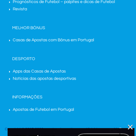
Prognósticos de Futebol – palpites e dicas de Futebol
Revista
MELHOR BÓNUS
Casas de Apostas com Bônus em Portugal
DESPORTO
Apps das Casas de Apostas
Notícias das apostas desportivas
INFORMAÇÕES
Apostas de Futebol em Portugal
×
Copyright © 2017-2026 apostas-desportivas.org. All rights reserved. |
Termos