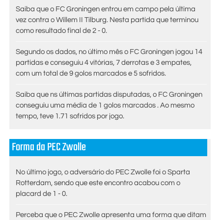
Saiba que o FC Groningen entrou em campo pela última
vez contra o Willem II Tilburg. Nesta partida que terminou
como resultado final de 2 - 0.
Segundo os dados, no último mês o FC Groningen jogou 14
partidas e conseguiu 4 vitórias, 7 derrotas e 3 empates,
com um total de 9 golos marcados e 5 sofridos.
Saiba que ns últimas partidas disputadas, o FC Groningen
conseguiu uma média de 1 golos marcados . Ao mesmo
tempo, teve 1.71 sofridos por jogo.
Forma da PEC Zwolle
No último jogo, o adversário do PEC Zwolle foi o Sparta
Rotterdam, sendo que este encontro acabou com o
placard de 1 - 0.
Perceba que o PEC Zwolle apresenta uma forma que ditam