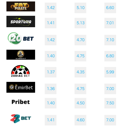
1.42
5.10
6.60
1.41
5.13
7.01
1.42
4.70
7.10
1.40
4.75
6.80
1.37
4.35
5.99
1.36
4.75
7.00
1.40
4.50
7.50
1.41
4.60
7.00