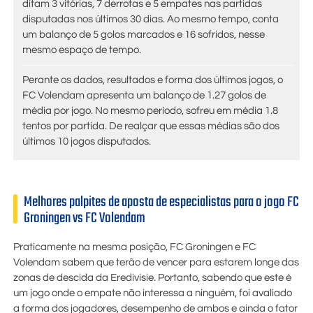
ditam 3 vitórias, 7 derrotas e 5 empates nas partidas
disputadas nos últimos 30 dias. Ao mesmo tempo, conta
um balanço de 5 golos marcados e 16 sofridos, nesse
mesmo espaço de tempo.
Perante os dados, resultados e forma dos últimos jogos, o
FC Volendam apresenta um balanço de 1.27 golos de
média por jogo. No mesmo período, sofreu em média 1.8
tentos por partida. De realçar que essas médias são dos
últimos 10 jogos disputados.
Melhores palpites de aposta de especialistas para o jogo FC
Groningen vs FC Volendam
Praticamente na mesma posição, FC Groningen e FC
Volendam sabem que terão de vencer para estarem longe das
zonas de descida da Eredivisie. Portanto, sabendo que este é
um jogo onde o empate não interessa a ninguém, foi avaliado
a forma dos jogadores, desempenho de ambos e ainda o fator