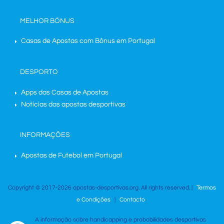
MELHOR BÓNUS
Casas de Apostas com Bônus em Portugal
DESPORTO
Apps das Casas de Apostas
Notícias das apostas desportivas
INFORMAÇÕES
Apostas de Futebol em Portugal
×
Copyright © 2017-2026 apostas-desportivas.org. All rights reserved. |
Termos
e Condições
|
Contacto
A informação sobre handicapping e probabilidades desportivas