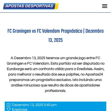
FC Groningen vs FC Volendam Prognóstico |
Dezembro
13, 2025
A
Dezembro 13, 2025
teremos um grande jogo entre FC
Groningen e FC Volendam. Esta partida vai ser disputada no
Euroborge será um confronto válido para a Eredivisie. Assim,
para melhorar o resultado dos seus palpites, no Apostas24
preparamos um prognóstico exclusivo. Isto incluindo uma
análise minuciosa que resulta de dicas de apostadores
profissionais.
Dezembro 13, 2025 5:45 pm
Eredivisie