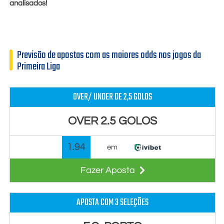
analisados!
Previsão de apostas com as maiores odds nos jogos da
Primeira Liga
OVER/ UNDER DE 2,5 GOLOS
OVER 2.5 GOLOS
1.94
em
Fazer Aposta
APOSTA COM 3 SELEÇÕES