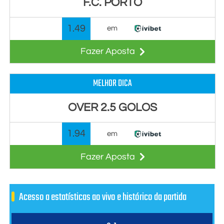
F.C. PORTO
1.49
em
Fazer Aposta
MELHOR DICA
OVER 2.5 GOLOS
1.94
em
Fazer Aposta
Acesso a estatísticas ao vivo e histórico da partida