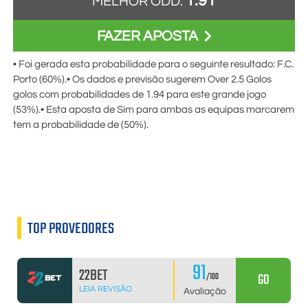
1.91
MELHOR ODD:
FAZER APOSTA
• Foi gerada esta probabilidade para o seguinte resultado: F.C.
Porto (60%).• Os dados e previsão sugerem Over 2.5 Golos
golos com probabilidades de
1.94
para este grande jogo
(53%).• Esta aposta de Sim para ambas as equipas marcarem
tem a probabilidade de (50%).
TOP PROVEDORES
91
22BET
GO
/100
LEIA REVISÃO
Avaliação