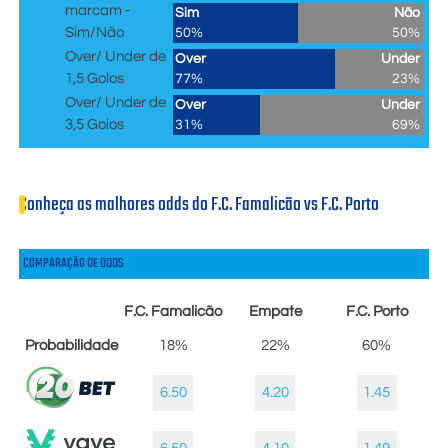
marcam -
Sim
Não
Sim/Não
50%
50%
Over/ Under de
Over
Under
1,5 Golos
77%
23%
Over/ Under de
Over
Under
3,5 Golos
31%
69%
Conheça as malhores odds do F.C. Famalicão vs F.C. Porto
COMPARAÇÃO DE ODDS
F.C. Famalicão
Empate
F.C. Porto
Probabilidade
18%
22%
60%
6.50
4.20
1.45