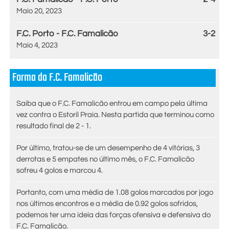
Maio 20, 2023
F.C. Porto - F.C. Famalicão
3-2
Maio 4, 2023
Forma da F.C. Famalicão
Saiba que o F.C. Famalicão entrou em campo pela última
vez contra o Estoril Praia. Nesta partida que terminou como
resultado final de 2 - 1.
Por último, tratou-se de um desempenho de 4 vitórias, 3
derrotas e 5 empates no último mês, o F.C. Famalicão
sofreu 4 golos e marcou 4.
Portanto, com uma média de 1.08 golos marcados por jogo
nos últimos encontros e a média de 0.92 golos sofridos,
podemos ter uma ideia das forças ofensiva e defensiva do
F.C. Famalicão.