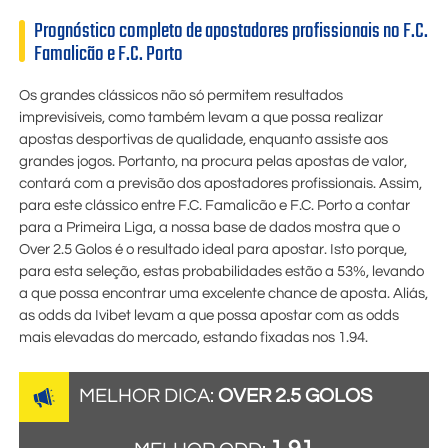
Prognóstico completo de apostadores profissionais no F.C.
Famalicão e F.C. Porto
Os grandes clássicos não só permitem resultados
imprevisíveis, como também levam a que possa realizar
apostas desportivas de qualidade, enquanto assiste aos
grandes jogos. Portanto, na procura pelas apostas de valor,
contará com a previsão dos apostadores profissionais. Assim,
para este clássico entre F.C. Famalicão e F.C. Porto a contar
para a Primeira Liga, a nossa base de dados mostra que o
Over 2.5 Golos é o resultado ideal para apostar. Isto porque,
para esta seleção, estas probabilidades estão a 53%, levando
a que possa encontrar uma excelente chance de aposta. Aliás,
as odds da
Ivibet
levam a que possa apostar com as odds
mais elevadas do mercado, estando fixadas nos
1.94
.
MELHOR DICA:
OVER 2.5 GOLOS