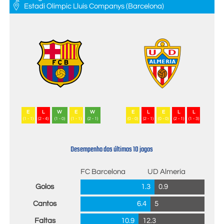
Estadi Olímpic Lluís Companys (Barcelona)
E
L
W
E
W
E
L
E
L
L
(1 - 1)
(2 - 4)
(1 - 0)
(1 - 1)
(2 - 1)
(0 - 0)
(2 - 1)
(0 - 0)
(2 - 1)
(1 - 3)
Desempenho dos últimos 10 jogos
FC Barcelona
UD Almería
Golos
1.3
0.9
Cantos
6.4
5
Faltas
10.9
12.3