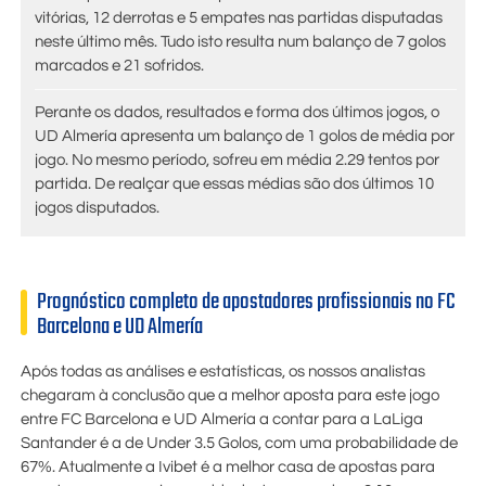
vitórias, 12 derrotas e 5 empates nas partidas disputadas
neste último mês. Tudo isto resulta num balanço de 7 golos
marcados e 21 sofridos.
Perante os dados, resultados e forma dos últimos jogos, o
UD Almería apresenta um balanço de 1 golos de média por
jogo. No mesmo período, sofreu em média 2.29 tentos por
partida. De realçar que essas médias são dos últimos 10
jogos disputados.
Prognóstico completo de apostadores profissionais no FC
Barcelona e UD Almería
Após todas as análises e estatísticas, os nossos analistas
chegaram à conclusão que a melhor aposta para este jogo
entre FC Barcelona e UD Almería a contar para a LaLiga
Santander é a de Under 3.5 Golos, com uma probabilidade de
67%. Atualmente a
Ivibet
é a melhor casa de apostas para