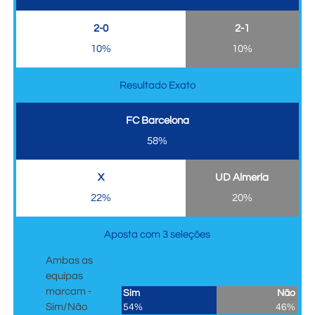
2-0
2-1
10%
10%
Resultado Exato
FC Barcelona
58%
X
UD Almería
22%
20%
Aposta com 3 seleções
Ambas as
equipas
marcam -
Sim
Não
Sim/Não
54%
46%