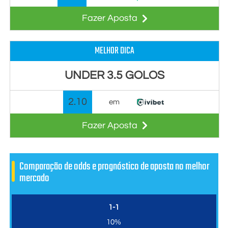
Fazer Aposta
MELHOR DICA
UNDER 3.5 GOLOS
2.10
em
Fazer Aposta
Comparação de odds e prognóstico de aposta no melhor
mercado
1-1
10%