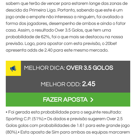
sabem que terão de vencer para estarem longe das zonas de
descida da Primeira Liga. Portanto, sabendo que este é um
jogo onde o empate não interessa a ninguém, foi avaliado a
forma dos jogadores, desempenho de ambos e ainda o fator
casa. Assim, o resultado Over 3.5 Golos, que tem uma
probabilidade de 62%, foi o que mais se destacou na nossa
previsão. Logo, para apostar com esta previsão, o
20bet
apresenta odds de
2.40
para este mesmo mercado.
MELHOR DICA:
OVER 3.5 GOLOS
2.45
MELHOR ODD:
FAZER APOSTA
• Foi gerada esta probabilidade para o seguinte resultado:
Sporting C.P. (51%).• Os dados e previsão sugerem Over 2.5
Golos golos com probabilidades de
1.61
para este grande jogo
(80%).• Esta aposta de Sim para ambas as equipas marcarem