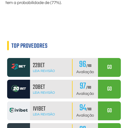
tem a probabilidade de (77%).
TOP PROVEDORES
96
22BET
GO
/100
LEIA REVISÃO
Avaliação
97
20BET
GO
/100
LEIA REVISÃO
Avaliação
94
IVIBET
GO
/100
LEIA REVISÃO
Avaliação