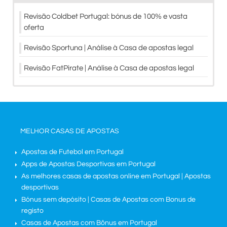
Revisão Coldbet Portugal: bónus de 100% e vasta
oferta
Revisão Sportuna | Análise à Casa de apostas legal
Revisão FatPirate | Análise à Casa de apostas legal
MELHOR CASAS DE APOSTAS
Apostas de Futebol em Portugal
Apps de Apostas Desportivas em Portugal
As melhores casas de apostas online em Portugal | Apostas
desportivas
Bónus sem depósito | Casas de Apostas com Bonus de
registo
Casas de Apostas com Bônus em Portugal