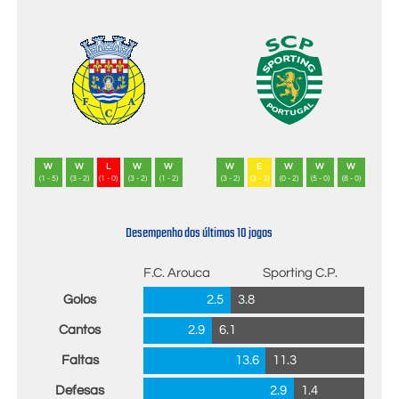
W
W
L
W
W
W
E
W
W
W
(1 - 5)
(3 - 2)
(1 - 0)
(3 - 2)
(1 - 2)
(3 - 2)
(3 - 3)
(0 - 2)
(5 - 0)
(8 - 0)
Desempenho dos últimos 10 jogos
F.C. Arouca
Sporting C.P.
Golos
2.5
3.8
Cantos
2.9
6.1
Faltas
13.6
11.3
Defesas
2.9
1.4