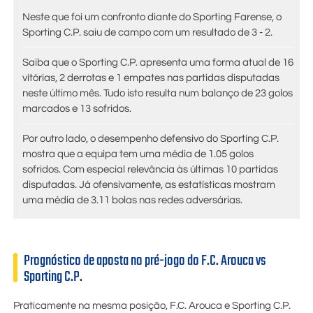
Neste que foi um confronto diante do Sporting Farense, o
Sporting C.P. saiu de campo com um resultado de 3 - 2.
Saiba que o Sporting C.P. apresenta uma forma atual de 16
vitórias, 2 derrotas e 1 empates nas partidas disputadas
neste último mês. Tudo isto resulta num balanço de 23 golos
marcados e 13 sofridos.
Por outro lado, o desempenho defensivo do Sporting C.P.
mostra que a equipa tem uma média de 1.05 golos
sofridos. Com especial relevância às últimas 10 partidas
disputadas. Já ofensivamente, as estatísticas mostram
uma média de 3.11 bolas nas redes adversárias.
Prognóstico de aposta no pré-jogo do F.C. Arouca vs
Sporting C.P.
Praticamente na mesma posição, F.C. Arouca e Sporting C.P.