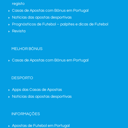
registo
Casas de Apostas com Bônus em Portugal
Notícias das apostas desportivas
Prognósticos de Futebol – palpites e dicas de Futebol
Revista
MELHOR BÓNUS
Casas de Apostas com Bônus em Portugal
DESPORTO
Apps das Casas de Apostas
Notícias das apostas desportivas
INFORMAÇÕES
Apostas de Futebol em Portugal