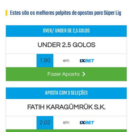
Estes são os melhores palpites de apostas para Süper Lig
OVER/ UNDER DE 2,5 GOLOS
UNDER 2.5 GOLOS
1.90
em
Fazer Aposta
APOSTA COM 3 SELEÇÕES
FATIH KARAGÜMRÜK S.K.
2.02
em