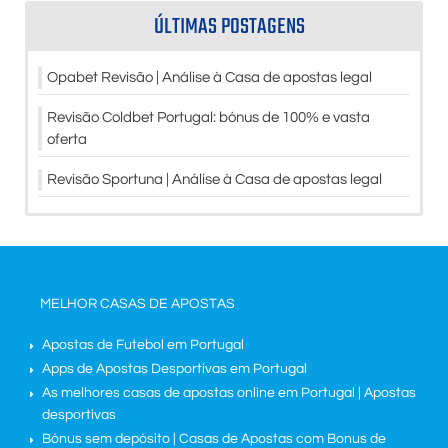
ÚLTIMAS POSTAGENS
Opabet Revisão | Análise à Casa de apostas legal
Revisão Coldbet Portugal: bónus de 100% e vasta
oferta
Revisão Sportuna | Análise à Casa de apostas legal
MELHOR CASAS DE APOSTAS
Apostas de Futebol em Portugal
Apps de Apostas Desportivas em Portugal
As melhores casas de apostas online em Portugal | Apostas
desportivas
Bónus sem depósito | Casas de Apostas com Bonus de