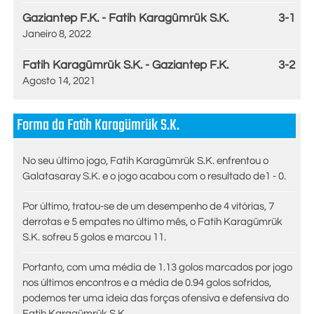
Gaziantep F.K. - Fatih Karagümrük S.K.
3-1
Janeiro 8, 2022
Fatih Karagümrük S.K. - Gaziantep F.K.
3-2
Agosto 14, 2021
Forma da Fatih Karagümrük S.K.
No seu último jogo, Fatih Karagümrük S.K. enfrentou o
Galatasaray S.K. e o jogo acabou com o resultado de1 - 0.
Por último, tratou-se de um desempenho de 4 vitórias, 7
derrotas e 5 empates no último mês, o Fatih Karagümrük
S.K. sofreu 5 golos e marcou 11.
Portanto, com uma média de 1.13 golos marcados por jogo
nos últimos encontros e a média de 0.94 golos sofridos,
podemos ter uma ideia das forças ofensiva e defensiva do
Fatih Karagümrük S.K..