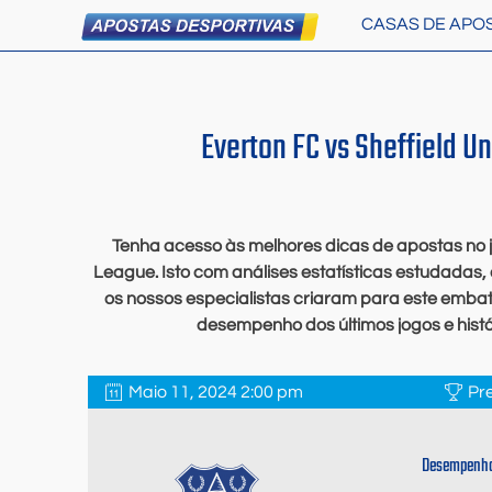
CASAS DE APO
Everton FC vs Sheffield U
Tenha acesso às melhores dicas de apostas no j
League. Isto com análises estatísticas estudadas, 
os nossos especialistas criaram para este emb
desempenho dos últimos jogos e histó
Maio 11, 2024 2:00 pm
Pr
Desempenho 