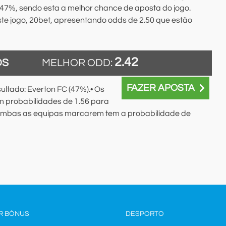
 47%, sendo esta a melhor chance de aposta do jogo.
ste jogo,
20bet
, apresentando odds de
2.50
que estão
2.42
OS
MELHOR ODD:
FAZER APOSTA
ultado: Everton FC (47%).• Os
om probabilidades de
1.56
para
a ambas as equipas marcarem tem a probabilidade de
R BÓNUS
DESPORTO