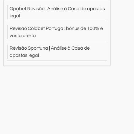
Opabet Revisão | Análise à Casa de apostas
legal
Revisão Coldbet Portugal: bónus de 100% e
vasta oferta
Revisão Sportuna | Análise à Casa de
apostas legal