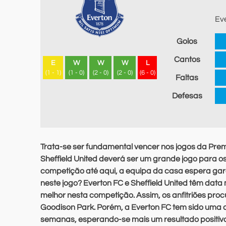
Ev
Golos
Cantos
E
W
W
W
L
(1 - 1)
(1 - 0)
(2 - 0)
(2 - 0)
(6 - 0)
Faltas
Defesas
Trata-se ser fundamental vencer nos jogos da Prem
Sheffield United deverá ser um grande jogo para os
competição até aqui, a equipa da casa espera garan
neste jogo? Everton FC e Sheffield United têm dat
melhor nesta competição. Assim, os anfitriões proc
Goodison Park. Porém, a Everton FC tem sido uma
semanas, esperando-se mais um resultado positivo