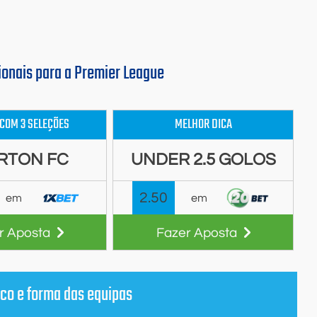
sionais para a Premier League
COM 3 SELEÇÕES
MELHOR DICA
RTON FC
UNDER 2.5 GOLOS
2.50
em
em
r Aposta
Fazer Aposta
ico e forma das equipas