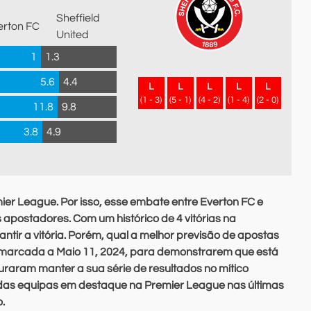
Sheffield
erton FC
United
1
1.3
5.6
4.4
L
L
L
L
L
(1 - 3)
(5 - 1)
(4 - 2)
(1 - 4)
(2 - 0)
11.8
9.8
3.8
4.9
ier League. Por isso, esse embate entre Everton FC e
 apostadores. Com um histórico de 4 vitórias na
tir a vitória. Porém, qual a melhor previsão de apostas
a marcada a
Maio 11, 2024
, para demonstrarem que está
uraram manter a sua série de resultados no mítico
 das equipas em destaque na Premier League nas últimas
.