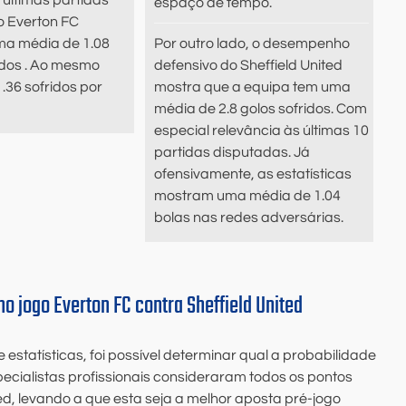
 últimas partidas
espaço de tempo.
o Everton FC
ma média de 1.08
Por outro lado, o desempenho
dos . Ao mesmo
defensivo do Sheffield United
.36 sofridos por
mostra que a equipa tem uma
média de 2.8 golos sofridos. Com
especial relevância às últimas 10
partidas disputadas. Já
ofensivamente, as estatísticas
mostram uma média de 1.04
bolas nas redes adversárias.
 no jogo Everton FC contra Sheffield United
estatísticas, foi possível determinar qual a probabilidade
pecialistas profissionais consideraram todos os pontos
ted, levando a que esta seja a melhor aposta pré-jogo