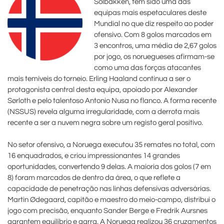
Solbakken, tem sido uma das
equipas mais espetaculares deste
Mundial no que diz respeito ao poder
ofensivo. Com 8 golos marcados em
3 encontros, uma média de 2,67 golos
por jogo, os noruegueses afirmam-se
como uma das forças atacantes
mais temíveis do torneio. Erling Haaland continua a ser o
protagonista central desta equipa, apoiado por Alexander
Sørloth e pelo talentoso Antonio Nusa no flanco. A forma recente
(NSSUS) revela alguma irregularidade, com a derrota mais
recente a ser a nuvem negra sobre um registo geral positivo.
No setor ofensivo, a Noruega executou 35 remates no total, com
16 enquadrados, e criou impressionantes 14 grandes
oportunidades, convertendo 9 delas. A maioria dos golos (7 em
8) foram marcados de dentro da área, o que reflete a
capacidade de penetração nas linhas defensivas adversárias.
Martin Ødegaard, capitão e maestro do meio-campo, distribui o
jogo com precisão, enquanto Sander Berge e Fredrik Aursnes
garantem equilíbrio e garra. A Noruega realizou 36 cruzamentos