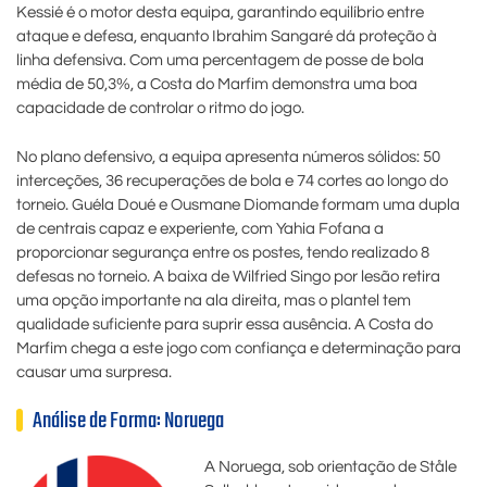
Kessié é o motor desta equipa, garantindo equilíbrio entre
ataque e defesa, enquanto Ibrahim Sangaré dá proteção à
linha defensiva. Com uma percentagem de posse de bola
média de 50,3%, a Costa do Marfim demonstra uma boa
capacidade de controlar o ritmo do jogo.
No plano defensivo, a equipa apresenta números sólidos: 50
interceções, 36 recuperações de bola e 74 cortes ao longo do
torneio. Guéla Doué e Ousmane Diomande formam uma dupla
de centrais capaz e experiente, com Yahia Fofana a
proporcionar segurança entre os postes, tendo realizado 8
defesas no torneio. A baixa de Wilfried Singo por lesão retira
uma opção importante na ala direita, mas o plantel tem
qualidade suficiente para suprir essa ausência. A Costa do
Marfim chega a este jogo com confiança e determinação para
causar uma surpresa.
Análise de Forma: Noruega
A Noruega, sob orientação de Ståle