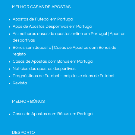
MELHOR CASAS DE APOSTAS
Apostas de Futebol em Portugal
Apps de Apostas Desportivas em Portugal
As melhores casas de apostas online em Portugal | Apostas
desportivas
Bónus sem depósito | Casas de Apostas com Bonus de
registo
Casas de Apostas com Bônus em Portugal
Notícias das apostas desportivas
Prognósticos de Futebol – palpites e dicas de Futebol
Revista
MELHOR BÓNUS
Casas de Apostas com Bônus em Portugal
DESPORTO