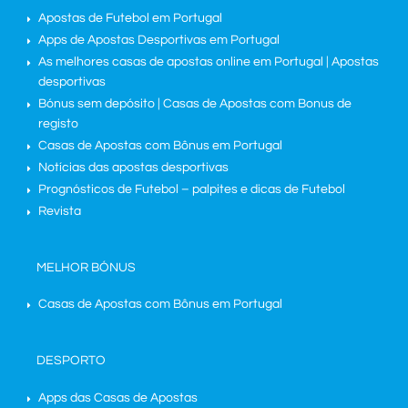
Apostas de Futebol em Portugal
Apps de Apostas Desportivas em Portugal
As melhores casas de apostas online em Portugal | Apostas
desportivas
Bónus sem depósito | Casas de Apostas com Bonus de
registo
Casas de Apostas com Bônus em Portugal
Notícias das apostas desportivas
Prognósticos de Futebol – palpites e dicas de Futebol
Revista
MELHOR BÓNUS
Casas de Apostas com Bônus em Portugal
DESPORTO
Apps das Casas de Apostas