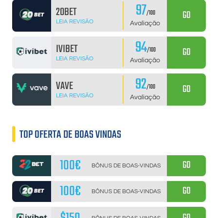
97
20BET
GO
/100
LEIA REVISÃO
Avaliação
94
IVIBET
GO
/100
LEIA REVISÃO
Avaliação
92
VAVE
GO
/100
LEIA REVISÃO
Avaliação
TOP OFERTA DE BOAS VINDAS
100€
GO
BÔNUS DE BOAS-VINDAS
100€
GO
BÔNUS DE BOAS-VINDAS
GO