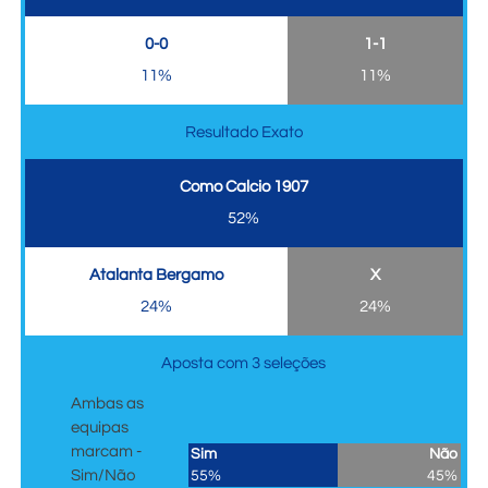
0-0
1-1
11%
11%
Resultado Exato
Como Calcio 1907
52%
Atalanta Bergamo
X
24%
24%
Aposta com 3 seleções
Ambas as
equipas
marcam -
Sim
Não
Sim/Não
55%
45%