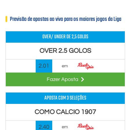
Previsão de apostas ao vivo para os maiores jogos da Liga
OVER/ UNDER DE 2,5 GOLOS
OVER 2.5 GOLOS
2.01
em
Fazer Aposta
APOSTA COM 3 SELEÇÕES
COMO CALCIO 1907
2.40
em