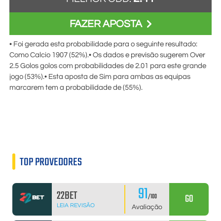
FAZER APOSTA
• Foi gerada esta probabilidade para o seguinte resultado:
Como Calcio 1907 (52%).• Os dados e previsão sugerem Over
2.5 Golos golos com probabilidades de
2.01
para este grande
jogo (53%).• Esta aposta de Sim para ambas as equipas
marcarem tem a probabilidade de (55%).
TOP PROVEDORES
91
22BET
GO
/100
LEIA REVISÃO
Avaliação