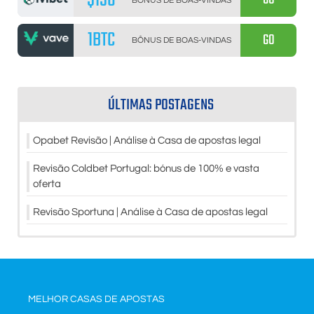
$150
BÔNUS DE BOAS-VINDAS
1BTC
GO
BÔNUS DE BOAS-VINDAS
ÚLTIMAS POSTAGENS
Opabet Revisão | Análise à Casa de apostas legal
Revisão Coldbet Portugal: bónus de 100% e vasta
oferta
Revisão Sportuna | Análise à Casa de apostas legal
MELHOR CASAS DE APOSTAS