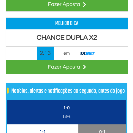
Fazer Aposta
MELHOR DICA
CHANCE DUPLA X2
2.13
em
Fazer Aposta
Notícias, alertas e notificações ao segundo, antes do jogo
1-0
13%
1-1
0-1