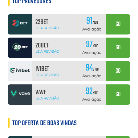
TOP PROVEDORES
91
22BET
GO
/100
LEIA REVISÃO
Avaliação
97
20BET
GO
/100
LEIA REVISÃO
Avaliação
94
IVIBET
GO
/100
LEIA REVISÃO
Avaliação
92
VAVE
GO
/100
LEIA REVISÃO
Avaliação
TOP OFERTA DE BOAS VINDAS