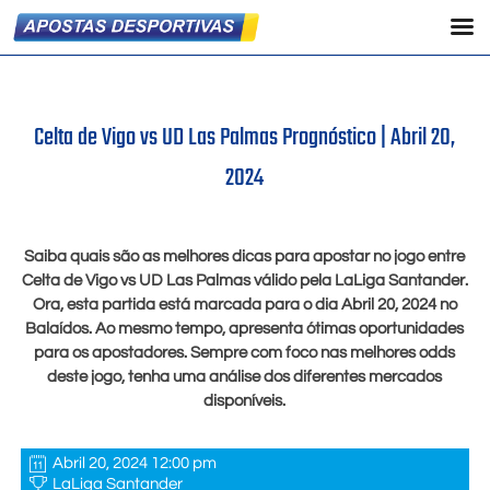
Celta de Vigo vs UD Las Palmas Prognóstico |
Abril 20,
2024
Saiba quais são as melhores dicas para apostar no jogo entre
Celta de Vigo vs UD Las Palmas válido pela LaLiga Santander.
Ora, esta partida está marcada para o dia
Abril 20, 2024
no
Balaídos. Ao mesmo tempo, apresenta ótimas oportunidades
para os apostadores. Sempre com foco nas melhores odds
deste jogo, tenha uma análise dos diferentes mercados
disponíveis.
Abril 20, 2024 12:00 pm
LaLiga Santander