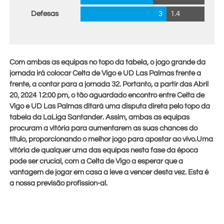
Defesas
3
1.4
Com ambas as equipas no topo da tabela, o jogo grande da
jornada irá colocar Celta de Vigo e UD Las Palmas frente a
frente, a contar para a jornada 32. Portanto, a partir das
Abril
20, 2024 12:00 pm
, o tão aguardado encontro entre Celta de
Vigo e UD Las Palmas ditará uma disputa direta pelo topo da
tabela da LaLiga Santander. Assim, ambas as equipas
procuram a vitória para aumentarem as suas chances do
título, proporcionando o melhor jogo para apostar ao vivo.Uma
vitória de qualquer uma das equipas nesta fase da época
pode ser crucial, com a Celta de Vigo a esperar que a
vantagem de jogar em casa a leve a vencer desta vez. Esta é
a nossa previsão profission-al.