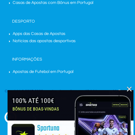
Casas de Apostas com Bônus em Portugal
DESPORTO
Apps das Casas de Apostas
Notícias das apostas desportivas
INFORMAÇÕES
Apostas de Futebol em Portugal
×
Copyright © 2017-2026 apostas-desportivas.org. All rights reserved. |
Termos
e Condições
|
Contacto
A informação sobre handicapping e probabilidades desportivas
contida neste website é apenas para fins de entretenimento. Por
favor, confirme as regras de apostas na sua jurisdição, pois estas
variam de estado para estado, de província para província e de
país para país. A utilização destas informações para violar qualquer
lei ou estatuto é proibida. O site não está associado a nenhuma