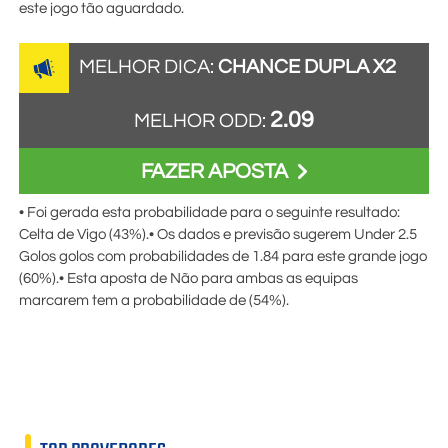
este jogo tão aguardado.
MELHOR DICA:
CHANCE DUPLA X2
2.09
MELHOR ODD:
FAZER APOSTA
• Foi gerada esta probabilidade para o seguinte resultado:
Celta de Vigo (43%).• Os dados e previsão sugerem Under 2.5
Golos golos com probabilidades de
1.84
para este grande jogo
(60%).• Esta aposta de Não para ambas as equipas
marcarem tem a probabilidade de (54%).