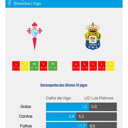
Balaídos | Vigo
L
E
W
L
W
L
L
L
L
E
(2 - 1)
(0 - 0)
(1 - 2)
(4 - 0)
(1 - 0)
(0 - 2)
(1 - 0)
(0 - 1)
(0 - 2)
(3 - 3)
Desempenho dos últimos 10 jogos
Celta de Vigo
UD Las Palmas
Golos
1.2
0.8
Cantos
3.9
5.2
Faltas
11.7
8.6