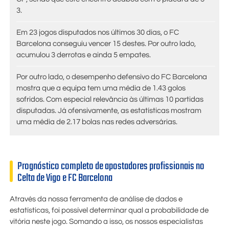
3.
Em 23 jogos disputados nos últimos 30 dias, o FC
Barcelona conseguiu vencer 15 destes. Por outro lado,
acumulou 3 derrotas e ainda 5 empates.
Por outro lado, o desempenho defensivo do FC Barcelona
mostra que a equipa tem uma média de 1.43 golos
sofridos. Com especial relevância às últimas 10 partidas
disputadas. Já ofensivamente, as estatísticas mostram
uma média de 2.17 bolas nas redes adversárias.
Prognóstico completo de apostadores profissionais no
Celta de Vigo e FC Barcelona
Através da nossa ferramenta de análise de dados e
estatísticas, foi possível determinar qual a probabilidade de
vitória neste jogo. Somando a isso, os nossos especialistas