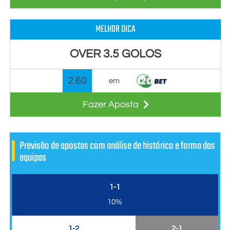
MELHOR DICA
OVER 3.5 GOLOS
2.60
em
Fazer Aposta
Previsão de apostas com análise de histórico e forma das
equipas
1-1
10%
1-2
2-1