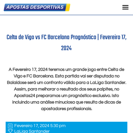
Celta de Vigo vs FC Barcelona Prognóstico |
Fevereiro 17,
2024
A
Fevereiro 17, 2024
teremos um grande jogo entre Celta de
Vigo e FC Barcelona. Esta partida vai ser disputada no
Balaídose será um confronto válido para a LaLiga Santander.
Assim, para melhorar o resultado dos seus palpites, no
Apostas24 preparamos um prognóstico exclusivo. Isto
incluindo uma análise minuciosa que resulta de dicas de
apostadores profissionais.
Fevereiro 17, 2024 5:30 pm
LaLiga Santander