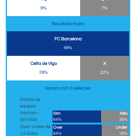
9%
7%
Resultado Exato
FC Barcelona
49%
Celta de Vigo
X
29%
22%
Aposta com 3 seleções
Ambas as
equipas
marcam -
Sim
Não
Sim/Não
64%
36%
Over/ Under de
Over
Under
1,5 Golos
84%
16%