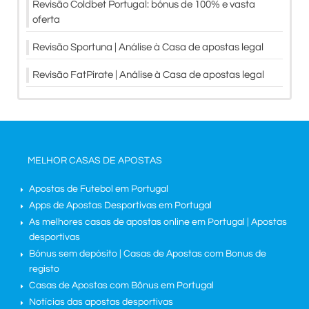
Revisão Coldbet Portugal: bónus de 100% e vasta
oferta
Revisão Sportuna | Análise à Casa de apostas legal
Revisão FatPirate | Análise à Casa de apostas legal
MELHOR CASAS DE APOSTAS
Apostas de Futebol em Portugal
Apps de Apostas Desportivas em Portugal
As melhores casas de apostas online em Portugal | Apostas
desportivas
Bónus sem depósito | Casas de Apostas com Bonus de
registo
Casas de Apostas com Bônus em Portugal
Notícias das apostas desportivas