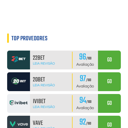
TOP PROVEDORES
96
22BET
GO
/100
LEIA REVISÃO
Avaliação
97
20BET
GO
/100
LEIA REVISÃO
Avaliação
94
IVIBET
GO
/100
LEIA REVISÃO
Avaliação
92
VAVE
GO
/100