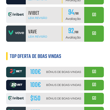
Avaliação
94
IVIBET
GO
/100
LEIA REVISÃO
Avaliação
92
VAVE
GO
/100
LEIA REVISÃO
Avaliação
TOP OFERTA DE BOAS VINDAS
100€
GO
BÔNUS DE BOAS-VINDAS
100€
GO
BÔNUS DE BOAS-VINDAS
$150
GO
BÔNUS DE BOAS-VINDAS