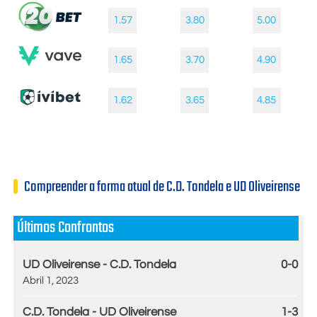
1.57
3.80
5.00
1.65
3.70
4.90
1.62
3.65
4.85
Compreender a forma atual de C.D. Tondela e UD Oliveirense
Últimos Confrontos
UD Oliveirense - C.D. Tondela
0-0
Abril 1, 2023
C.D. Tondela - UD Oliveirense
1-3