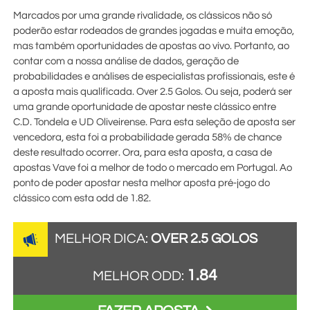
Marcados por uma grande rivalidade, os clássicos não só
poderão estar rodeados de grandes jogadas e muita emoção,
mas também oportunidades de apostas ao vivo. Portanto, ao
contar com a nossa análise de dados, geração de
probabilidades e análises de especialistas profissionais, este é
a aposta mais qualificada. Over 2.5 Golos. Ou seja, poderá ser
uma grande oportunidade de apostar neste clássico entre
C.D. Tondela e UD Oliveirense. Para esta seleção de aposta ser
vencedora, esta foi a probabilidade gerada 58% de chance
deste resultado ocorrer. Ora, para esta aposta, a casa de
apostas
Vave
foi a melhor de todo o mercado em Portugal. Ao
ponto de poder apostar nesta melhor aposta pré-jogo do
clássico com esta odd de
1.82
.
MELHOR DICA:
OVER 2.5 GOLOS
1.84
MELHOR ODD: