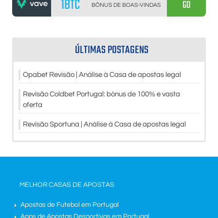
1BTC
GO
BÔNUS DE BOAS-VINDAS
ÚLTIMAS POSTAGENS
Opabet Revisão | Análise à Casa de apostas legal
Revisão Coldbet Portugal: bónus de 100% e vasta
oferta
Revisão Sportuna | Análise à Casa de apostas legal
MELHOR CASAS DE APOSTAS
Apostas de Futebol em Portugal
Apps de Apostas Desportivas em Portugal