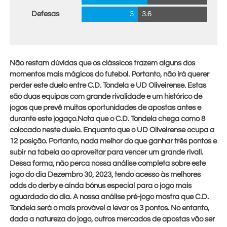
Defesas
3
3.6
Não restam dúvidas que os clássicos trazem alguns dos
momentos mais mágicos do futebol. Portanto, não irá querer
perder este duelo entre C.D. Tondela e UD Oliveirense. Estas
são duas equipas com grande rivalidade e um histórico de
jogos que prevê muitas oportunidades de apostas antes e
durante este jogaço.Nota que o C.D. Tondela chega como 8
colocado neste duelo. Enquanto que o UD Oliveirense ocupa a
12 posição. Portanto, nada melhor do que ganhar três pontos e
subir na tabela ao aproveitar para vencer um grande rivall.
Dessa forma, não perca nossa análise completa sobre este
jogo do dia
Dezembro 30, 2023
, tendo acesso às melhores
odds do derby e ainda bónus especial para o jogo mais
aguardado do dia. A nossa análise pré-jogo mostra que C.D.
Tondela será o mais provável a levar os 3 pontos. No entanto,
dada a natureza do jogo, outros mercados de apostas vão ser