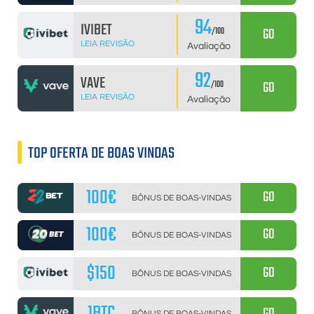
94
IVIBET
GO
/100
LEIA REVISÃO
Avaliação
92
VAVE
GO
/100
LEIA REVISÃO
Avaliação
TOP OFERTA DE BOAS VINDAS
100€
GO
BÔNUS DE BOAS-VINDAS
100€
GO
BÔNUS DE BOAS-VINDAS
$150
GO
BÔNUS DE BOAS-VINDAS
1BTC
GO
BÔNUS DE BOAS-VINDAS