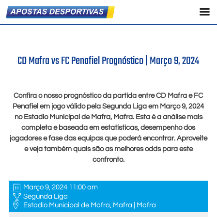
CD Mafra vs FC Penafiel Prognóstico |
Março 9, 2024
Confira o nosso prognóstico da partida entre CD Mafra e FC
Penafiel em jogo válido pela Segunda Liga em
Março 9, 2024
no Estadio Municipal de Mafra, Mafra. Esta é a análise mais
completa e baseada em estatísticas, desempenho dos
jogadores e fase das equipas que poderá encontrar. Aproveite
e veja também quais são as melhores odds para este
confronto.
Março 9, 2024 11:00 am
Segunda Liga
Estadio Municipal de Mafra, Mafra | Mafra