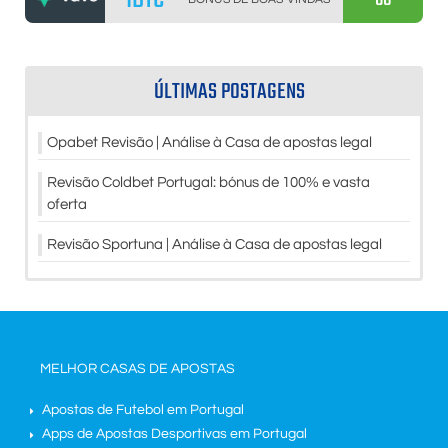
ÚLTIMAS POSTAGENS
Opabet Revisão | Análise à Casa de apostas legal
Revisão Coldbet Portugal: bónus de 100% e vasta
oferta
Revisão Sportuna | Análise à Casa de apostas legal
MELHOR CASAS DE APOSTAS
Apostas de Futebol em Portugal
Apps de Apostas Desportivas em Portugal