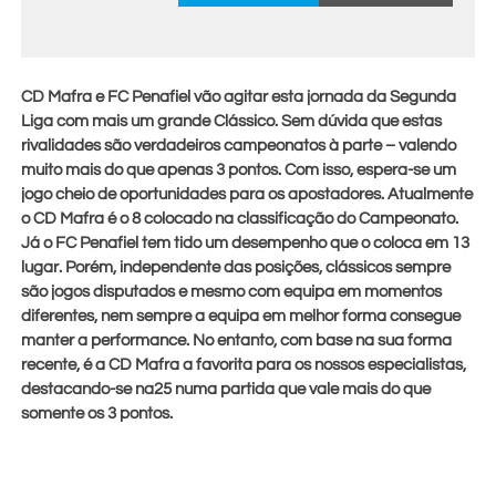
CD Mafra e FC Penafiel vão agitar esta jornada da Segunda
Liga com mais um grande Clássico. Sem dúvida que estas
rivalidades são verdadeiros campeonatos à parte – valendo
muito mais do que apenas 3 pontos. Com isso, espera-se um
jogo cheio de oportunidades para os apostadores. Atualmente
o CD Mafra é o 8 colocado na classificação do Campeonato.
Já o FC Penafiel tem tido um desempenho que o coloca em 13
lugar. Porém, independente das posições, clássicos sempre
são jogos disputados e mesmo com equipa em momentos
diferentes, nem sempre a equipa em melhor forma consegue
manter a performance. No entanto, com base na sua forma
recente, é a CD Mafra a favorita para os nossos especialistas,
destacando-se na25 numa partida que vale mais do que
somente os 3 pontos.