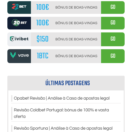
100€
GO
BÔNUS DE BOAS-VINDAS
100€
GO
BÔNUS DE BOAS-VINDAS
$150
GO
BÔNUS DE BOAS-VINDAS
1BTC
GO
BÔNUS DE BOAS-VINDAS
ÚLTIMAS POSTAGENS
Opabet Revisão | Análise à Casa de apostas legal
Revisão Coldbet Portugal: bónus de 100% e vasta
oferta
Revisão Sportuna | Análise à Casa de apostas legal