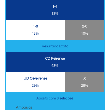
1-1
13%
1-0
2-0
13%
10%
Resultado Exato
CD Feirense
43%
UD Oliveirense
X
29%
28%
Aposta com 3 seleções
Ambas as