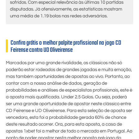
sofridos. Com especial relevância às últimas 10 partidas
disputadas. Já ofensivamente, as estatísticas mostram
uma média de 1.19 bolas nas redes adversárias.
Confira grátis o melhor palpite profissional no jogo CD
Feirense contra UD Oliveirense
Marcados por uma grande rivalidade, os clássicos não só
poderão estar rodeados de grandes jogadas e muita emoção,
mas também oportunidades de apostas ao vivo. Portanto, ao
contar com a nossa análise de dados, geração de
probabilidades e análises de especialistas profissionais, este é
a aposta mais qualificada. Under 2.5 Golos. Ou seja, poderá
ser uma grande oportunidade de apostar neste clássico entre
CD Feirense e UD Oliveirense. Para esta seleção de aposta ser
vencedora, esta foi a probabilidade gerada 60% de chance
deste resultado ocorrer. Ora, para esta aposta, a casa de
apostas
1xbet
foi a melhor de todo o mercado em Portugal. Ao
ponto de poder apostar nesta melhor aposta pré-jogo do