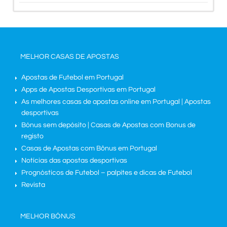
MELHOR CASAS DE APOSTAS
Apostas de Futebol em Portugal
Apps de Apostas Desportivas em Portugal
As melhores casas de apostas online em Portugal | Apostas
desportivas
Bónus sem depósito | Casas de Apostas com Bonus de
registo
Casas de Apostas com Bônus em Portugal
Notícias das apostas desportivas
Prognósticos de Futebol – palpites e dicas de Futebol
Revista
MELHOR BÓNUS