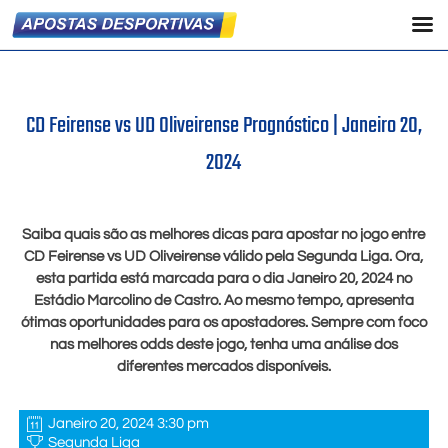
CD Feirense vs UD Oliveirense Prognóstico |
Janeiro 20,
2024
Saiba quais são as melhores dicas para apostar no jogo entre
CD Feirense vs UD Oliveirense válido pela Segunda Liga. Ora,
esta partida está marcada para o dia
Janeiro 20, 2024
no
Estádio Marcolino de Castro. Ao mesmo tempo, apresenta
ótimas oportunidades para os apostadores. Sempre com foco
nas melhores odds deste jogo, tenha uma análise dos
diferentes mercados disponíveis.
Janeiro 20, 2024 3:30 pm
Segunda Liga