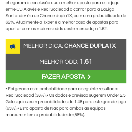
chegaram à conclusão que a melhor aposta para este jogo
entre CD Alavés e Real Sociedad a contar para a LaLiga
Santander é a de Chance dupla1X, com uma probabilidade de
62%. Atualmente a
1xbet
é a melhor casa de apostas para
apostar com as maiores odds deste mercado, a
1.62
.
MELHOR DICA:
CHANCE DUPLA1X
1.61
MELHOR ODD:
FAZER APOSTA
• Foi gerada esta probabilidade para o seguinte resultado:
Real Sociedad (38%).• Os dados e previsão sugerem Under 2.5
Golos golos com probabilidades de
1.46
para este grande jogo
(65%).• Esta aposta de Não para ambas as equipas
marcarem tem a probabilidade de (58%).