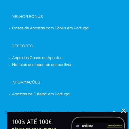
MELHOR BÓNUS
Casas de Apostas com Bônus em Portugal
DESPORTO
Apps das Casas de Apostas
Notícias das apostas desportivas
INFORMAÇÕES
Apostas de Futebol em Portugal
×
Copyright © 2017-2026 apostas-desportivas.org. All rights reserved. |
Termos
e Condições
|
Contacto