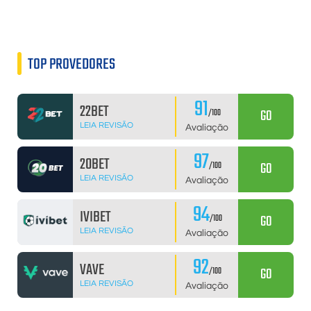
TOP PROVEDORES
91
22BET
GO
/100
LEIA REVISÃO
Avaliação
97
20BET
GO
/100
LEIA REVISÃO
Avaliação
94
IVIBET
GO
/100
LEIA REVISÃO
Avaliação
92
VAVE
GO
/100
LEIA REVISÃO
Avaliação