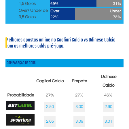
1,5 Golos
69%
31%
Over/ Under de
Over
Under
3,5 Golos
22%
78%
Melhores apostas online no Cagliari Calcio vs Udinese Calcio
com as melhores odds pré-jogo.
COMPARAÇÃO DE ODDS
Udinese
Cagliari Calcio
Empate
Calcio
Probabilidade
27%
27%
46%
2.50
3.00
2.90
2.65
3.09
3.01