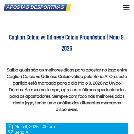
Cagliari Calcio vs Udinese Calcio Prognóstico |
Maio 9,
2026
Saiba quais são as melhores dicas para apostar no jogo entre
Cagliari Calcio vs Udinese Calcio válido pela Seria A. Ora, esta
partida está marcada para o dia
Maio 9, 2026
no Unipol
Domus. Ao mesmo tempo, apresenta ótimas oportunidades
para os apostadores. Sempre com foco nas melhores odds
deste jogo, tenha uma análise dos diferentes mercados
disponíveis.
Maio 9, 2026 1:00 pm
Seria A