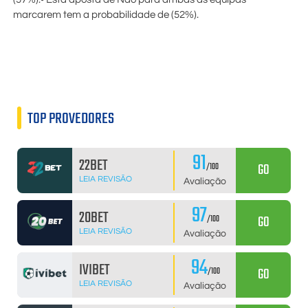
marcarem tem a probabilidade de (52%).
TOP PROVEDORES
91
22BET
GO
/100
LEIA REVISÃO
Avaliação
97
20BET
GO
/100
LEIA REVISÃO
Avaliação
94
IVIBET
GO
/100
LEIA REVISÃO
Avaliação