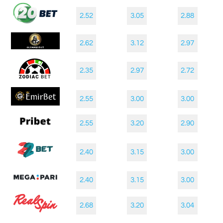
2.52
3.05
2.88
2.62
3.12
2.97
2.35
2.97
2.72
2.55
3.00
3.00
2.55
3.20
2.90
2.40
3.15
3.00
2.40
3.15
3.00
2.68
3.20
3.04