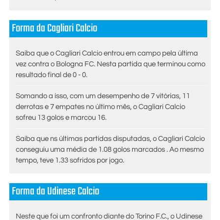
Forma da Cagliari Calcio
Saiba que o Cagliari Calcio entrou em campo pela última
vez contra o Bologna FC. Nesta partida que terminou como
resultado final de 0 - 0.
Somando a isso, com um desempenho de 7 vitórias, 11
derrotas e 7 empates no último mês, o Cagliari Calcio
sofreu 13 golos e marcou 16.
Saiba que ns últimas partidas disputadas, o Cagliari Calcio
conseguiu uma média de 1.08 golos marcados . Ao mesmo
tempo, teve 1.33 sofridos por jogo.
Forma da Udinese Calcio
Neste que foi um confronto diante do Torino F.C., o Udinese