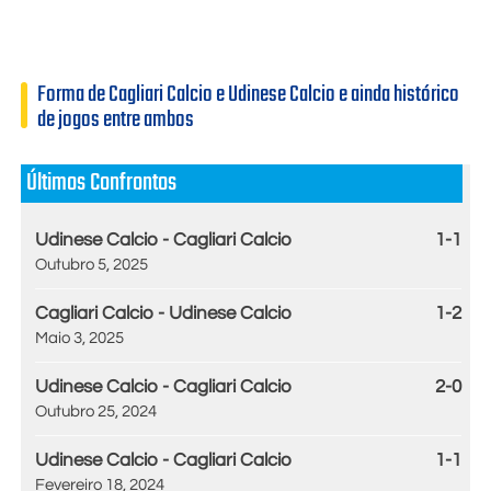
Forma de Cagliari Calcio e Udinese Calcio e ainda histórico
de jogos entre ambos
Últimos Confrontos
Udinese Calcio - Cagliari Calcio
1-1
Outubro 5, 2025
Cagliari Calcio - Udinese Calcio
1-2
Maio 3, 2025
Udinese Calcio - Cagliari Calcio
2-0
Outubro 25, 2024
Udinese Calcio - Cagliari Calcio
1-1
Fevereiro 18, 2024