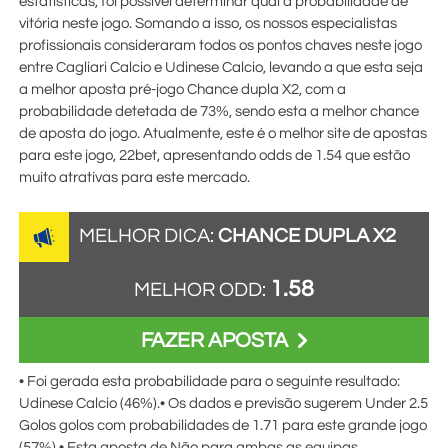
estatísticas, foi possível determinar qual a probabilidade de
vitória neste jogo. Somando a isso, os nossos especialistas
profissionais consideraram todos os pontos chaves neste jogo
entre Cagliari Calcio e Udinese Calcio, levando a que esta seja
a melhor aposta pré-jogo Chance dupla X2, com a
probabilidade detetada de 73%, sendo esta a melhor chance
de aposta do jogo. Atualmente, este é o melhor site de apostas
para este jogo,
22bet
, apresentando odds de
1.54
que estão
muito atrativas para este mercado.
MELHOR DICA:
CHANCE DUPLA X2
1.58
MELHOR ODD:
FAZER APOSTA
• Foi gerada esta probabilidade para o seguinte resultado:
Udinese Calcio (46%).• Os dados e previsão sugerem Under 2.5
Golos golos com probabilidades de
1.71
para este grande jogo
(57%).• Esta aposta de Não para ambas as equipas