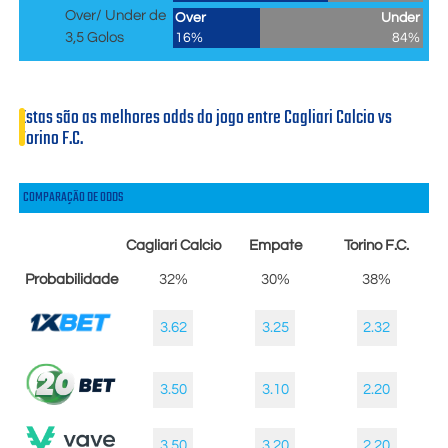
Over/ Under de
Over
Under
3,5 Golos
16%
84%
Estas são as melhores odds do jogo entre Cagliari Calcio vs
Torino F.C.
COMPARAÇÃO DE ODDS
Cagliari Calcio
Empate
Torino F.C.
Probabilidade
32%
30%
38%
3.62
3.25
2.32
3.50
3.10
2.20
3.50
3.20
2.20