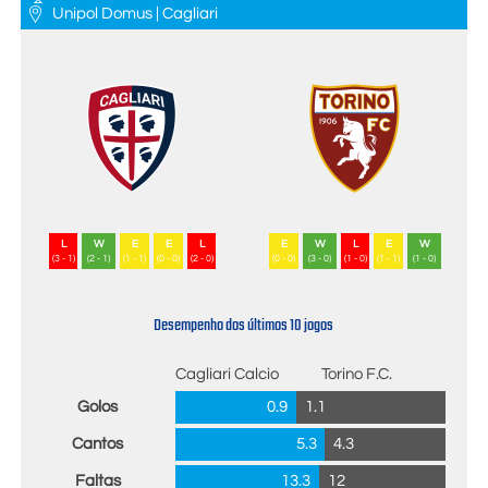
Unipol Domus | Cagliari
L
W
E
E
L
E
W
L
E
W
(3 - 1)
(2 - 1)
(1 - 1)
(0 - 0)
(2 - 0)
(0 - 0)
(3 - 0)
(1 - 0)
(1 - 1)
(1 - 0)
Desempenho dos últimos 10 jogos
Cagliari Calcio
Torino F.C.
Golos
0.9
1.1
Cantos
5.3
4.3
Faltas
13.3
12