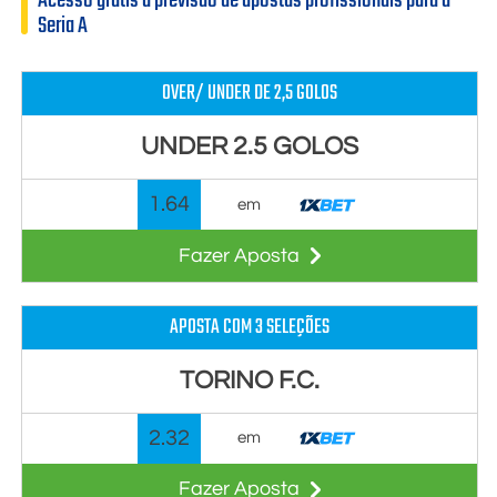
Acesso grátis a previsão de apostas profissionais para a
Seria A
OVER/ UNDER DE 2,5 GOLOS
UNDER 2.5 GOLOS
1.64
em
Fazer Aposta
APOSTA COM 3 SELEÇÕES
TORINO F.C.
2.32
em
Fazer Aposta