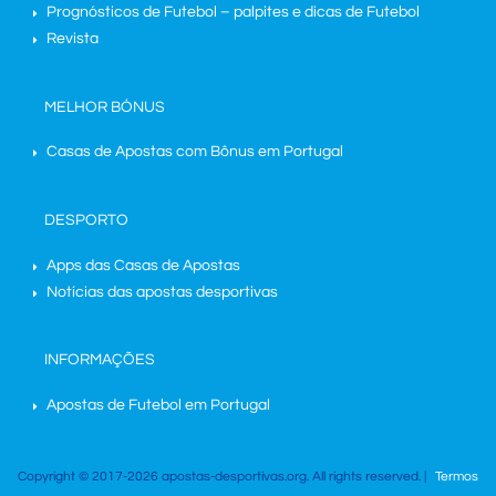
Prognósticos de Futebol – palpites e dicas de Futebol
Revista
MELHOR BÓNUS
Casas de Apostas com Bônus em Portugal
DESPORTO
Apps das Casas de Apostas
Notícias das apostas desportivas
INFORMAÇÕES
Apostas de Futebol em Portugal
×
Copyright © 2017-2026 apostas-desportivas.org. All rights reserved. |
Termos