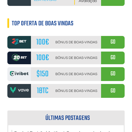
Avaliação
TOP OFERTA DE BOAS VINDAS
100€
GO
BÔNUS DE BOAS-VINDAS
100€
GO
BÔNUS DE BOAS-VINDAS
$150
GO
BÔNUS DE BOAS-VINDAS
1BTC
GO
BÔNUS DE BOAS-VINDAS
ÚLTIMAS POSTAGENS