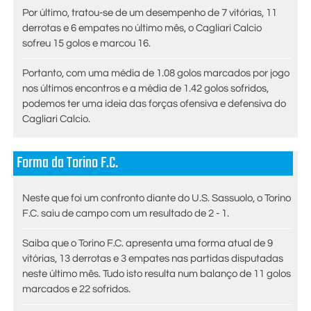
Por último, tratou-se de um desempenho de 7 vitórias, 11
derrotas e 6 empates no último mês, o Cagliari Calcio
sofreu 15 golos e marcou 16.
Portanto, com uma média de 1.08 golos marcados por jogo
nos últimos encontros e a média de 1.42 golos sofridos,
podemos ter uma ideia das forças ofensiva e defensiva do
Cagliari Calcio.
Forma da Torino F.C.
Neste que foi um confronto diante do U.S. Sassuolo, o Torino
F.C. saiu de campo com um resultado de 2 - 1.
Saiba que o Torino F.C. apresenta uma forma atual de 9
vitórias, 13 derrotas e 3 empates nas partidas disputadas
neste último mês. Tudo isto resulta num balanço de 11 golos
marcados e 22 sofridos.