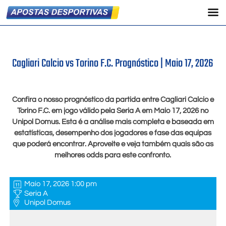
Cagliari Calcio vs Torino F.C. Prognóstico |
Maio 17, 2026
Confira o nosso prognóstico da partida entre Cagliari Calcio e
Torino F.C. em jogo válido pela Seria A em
Maio 17, 2026
no
Unipol Domus. Esta é a análise mais completa e baseada em
estatísticas, desempenho dos jogadores e fase das equipas
que poderá encontrar. Aproveite e veja também quais são as
melhores odds para este confronto.
Maio 17, 2026 1:00 pm
Seria A
Unipol Domus