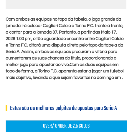
Com ambas as equipas no topo da tabela, o jogo grande da
jornada irá colocar Cagliari Calcio e Torino F.C. frente a frente,
a contar para a jornada 37. Portanto, a partir das
Maio 17,
2026 1:00 pm
, o tão aguardado encontro entre Cagliari Calcio
e Torino F.C. ditará uma disputa direta pelo topo da tabela da
Seria A. Assim, ambas as equipas procuram a vitória para
aumentarem as suas chances do título, proporcionando o
melhor jogo para apostar ao vivo.Com as duas equipas em
topo de forma, a Torino F.C. aparenta estar a jogar um futebol
mais objetivo, levando a que sejam favoritos no
domingo
em .
Estes são os melhores palpites de apostas para Seria A
OVER/ UNDER DE 2,5 GOLOS