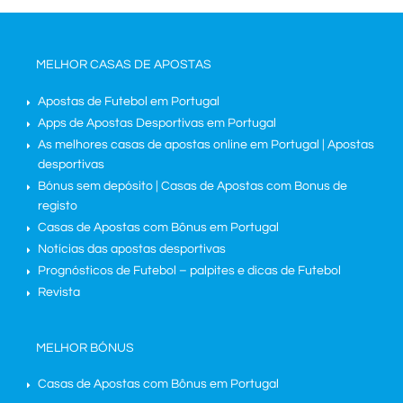
MELHOR CASAS DE APOSTAS
Apostas de Futebol em Portugal
Apps de Apostas Desportivas em Portugal
As melhores casas de apostas online em Portugal | Apostas
desportivas
Bónus sem depósito | Casas de Apostas com Bonus de
registo
Casas de Apostas com Bônus em Portugal
Notícias das apostas desportivas
Prognósticos de Futebol – palpites e dicas de Futebol
Revista
MELHOR BÓNUS
Casas de Apostas com Bônus em Portugal