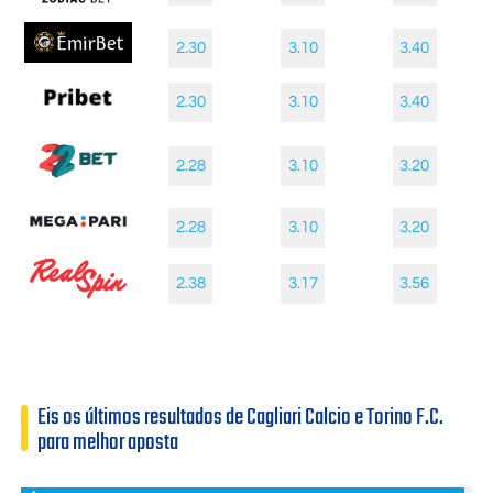
2.30
3.10
3.40
2.30
3.10
3.40
2.28
3.10
3.20
2.28
3.10
3.20
2.38
3.17
3.56
Eis os últimos resultados de Cagliari Calcio e Torino F.C.
para melhor aposta