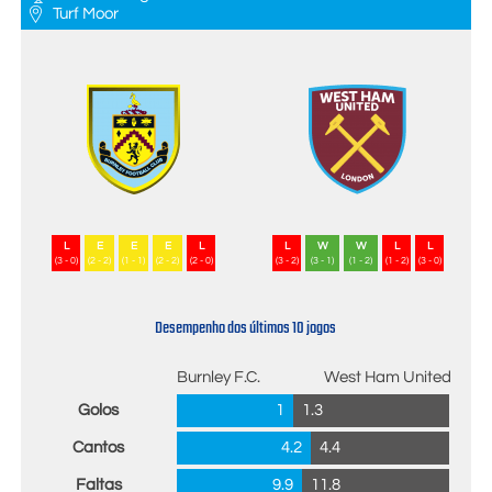
Turf Moor
L
E
E
E
L
L
W
W
L
L
(3 - 0)
(2 - 2)
(1 - 1)
(2 - 2)
(2 - 0)
(3 - 2)
(3 - 1)
(1 - 2)
(1 - 2)
(3 - 0)
Desempenho dos últimos 10 jogos
Burnley F.C.
West Ham United
Golos
1
1.3
Cantos
4.2
4.4
Faltas
9.9
11.8