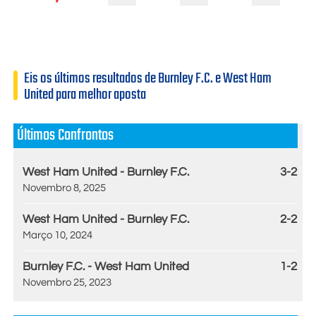
Eis os últimos resultados de Burnley F.C. e West Ham
United para melhor aposta
Últimos Confrontos
West Ham United - Burnley F.C.
3-2
Novembro 8, 2025
West Ham United - Burnley F.C.
2-2
Março 10, 2024
Burnley F.C. - West Ham United
1-2
Novembro 25, 2023