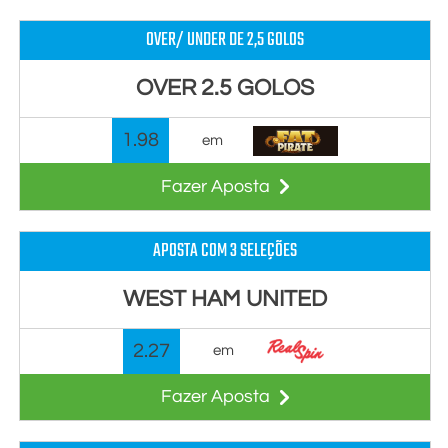
OVER/ UNDER DE 2,5 GOLOS
OVER 2.5 GOLOS
1.98
em
Fazer Aposta
APOSTA COM 3 SELEÇÕES
WEST HAM UNITED
2.27
em
Fazer Aposta