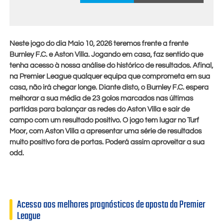
Neste jogo do dia
Maio 10, 2026
teremos frente a frente
Burnley F.C. e Aston Villa. Jogando em casa, faz sentido que
tenha acesso à nossa análise do histórico de resultados. Afinal,
na Premier League qualquer equipa que comprometa em sua
casa, não irá chegar longe. Diante disto, o Burnley F.C. espera
melhorar a sua média de 23 golos marcados nas últimas
partidas para balançar as redes do Aston Villa e sair de
campo com um resultado positivo. O jogo tem lugar no Turf
Moor, com Aston Villa a apresentar uma série de resultados
muito positivo fora de portas. Poderá assim aproveitar a sua
odd.
Acesso aos melhores prognósticos de aposta da Premier
League