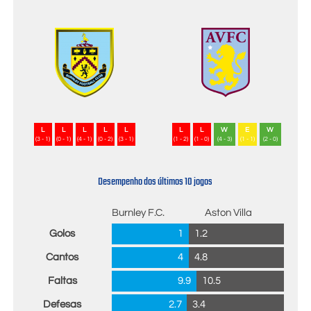
L
L
L
L
L
L
L
W
E
W
(3 - 1)
(0 - 1)
(4 - 1)
(0 - 2)
(3 - 1)
(1 - 2)
(1 - 0)
(4 - 3)
(1 - 1)
(2 - 0)
Desempenho dos últimos 10 jogos
Burnley F.C.
Aston Villa
Golos
1
1.2
Cantos
4
4.8
Faltas
9.9
10.5
Defesas
2.7
3.4