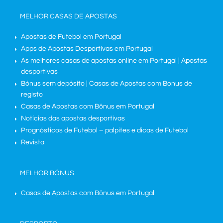
MELHOR CASAS DE APOSTAS
Apostas de Futebol em Portugal
Apps de Apostas Desportivas em Portugal
As melhores casas de apostas online em Portugal | Apostas
desportivas
Bónus sem depósito | Casas de Apostas com Bonus de
registo
Casas de Apostas com Bônus em Portugal
Notícias das apostas desportivas
Prognósticos de Futebol – palpites e dicas de Futebol
Revista
MELHOR BÓNUS
Casas de Apostas com Bônus em Portugal