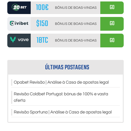
100€
GO
BÔNUS DE BOAS-VINDAS
$150
GO
BÔNUS DE BOAS-VINDAS
1BTC
GO
BÔNUS DE BOAS-VINDAS
ÚLTIMAS POSTAGENS
Opabet Revisão | Análise à Casa de apostas legal
Revisão Coldbet Portugal: bónus de 100% e vasta
oferta
Revisão Sportuna | Análise à Casa de apostas legal