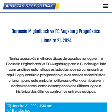
Borussia M'gladbach vs FC Augsburg Prognóstico
|
Janeiro 21, 2024
Tenha acesso às melhores dicas de apostas no jogo entre
Borussia M'gladbach vs FC Augsburg para a Bundesliga. Isto
com análises estatísticas estudadas, que só vai encontrar
aqui. Logo, confira o prognóstico que os nossos especialistas
criaram para este embate no Borussia-Park com base em
dados recentes: como desempenho dos últimos jogos e
histórico dos últimos confrontos entre as equipas.
Janeiro 21, 2024 4:30 pm
Bundesliga