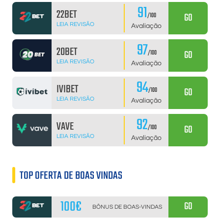
91
22BET
GO
/100
LEIA REVISÃO
Avaliação
97
20BET
GO
/100
LEIA REVISÃO
Avaliação
94
IVIBET
GO
/100
LEIA REVISÃO
Avaliação
92
VAVE
GO
/100
LEIA REVISÃO
Avaliação
TOP OFERTA DE BOAS VINDAS
100€
GO
BÔNUS DE BOAS-VINDAS