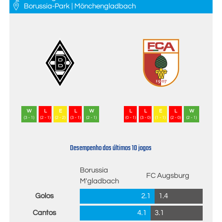
Borussia-Park | Mönchengladbach
W
L
E
L
W
L
L
E
L
W
(3 - 1)
(2 - 1)
(2 - 2)
(3 - 1)
(2 - 1)
(0 - 1)
(3 - 0)
(1 - 1)
(2 - 0)
(2 - 1)
Desempenho dos últimos 10 jogos
Borussia
FC Augsburg
M'gladbach
Golos
2.1
1.4
Cantos
4.1
3.1