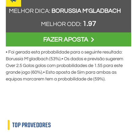
MELHOR DICA:
BORUSSIA M'GLADBACH
1.97
MELHOR ODD:
FAZER APOSTA
• Foi gerada esta probabilidade para o seguinte resultado:
Borussia M'gladbach (53%).• Os dados e previsão sugerem
Over 2.5 Golos golos com probabilidades de
1.55
para este
grande jogo (60%).• Esta aposta de Sim para ambas as
equipas marcarem tem a probabilidade de (59%).
TOP PROVEDORES