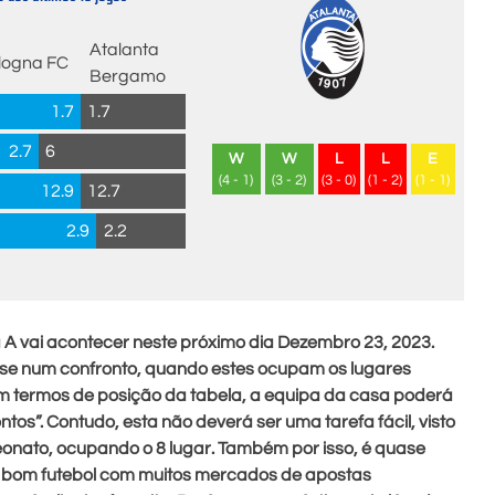
Atalanta
logna FC
Bergamo
1.7
1.7
2.7
6
W
W
L
L
E
(4 - 1)
(3 - 2)
(3 - 0)
(1 - 2)
(1 - 1)
12.9
12.7
2.9
2.2
A vai acontecer neste próximo dia
Dezembro 23, 2023
.
-se num confronto, quando estes ocupam os lugares
em termos de posição da tabela, a equipa da casa poderá
tos”. Contudo, esta não deverá ser uma tarefa fácil, visto
nato, ocupando o 8 lugar. Também por isso, é quase
 bom futebol com muitos mercados de apostas