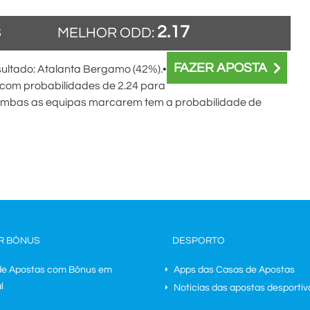
2.17
S
MELHOR ODD:
FAZER APOSTA
sultado: Atalanta Bergamo (42%).•
s com probabilidades de
2.24
para
a ambas as equipas marcarem tem a probabilidade de
R BÓNUS
DESPORTO
de Apostas com Bônus em
Apps das Casas de Apostas
l
Notícias das apostas desportiv