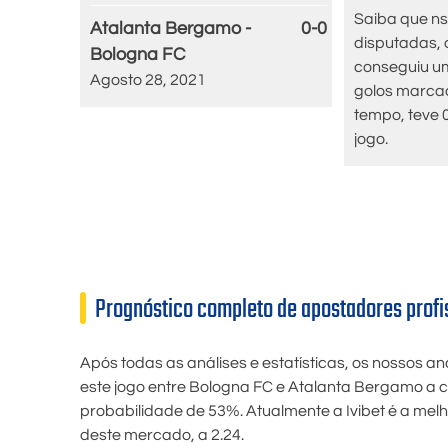
Saiba que ns
Atalanta Bergamo -
0-0
disputadas, 
Bologna FC
conseguiu u
Agosto 28, 2021
golos marca
tempo, teve 0
jogo.
Prognóstico completo de apostadores profi
Após todas as análises e estatísticas, os nossos 
este jogo entre Bologna FC e Atalanta Bergamo a c
probabilidade de 53%. Atualmente a
Ivibet
é a melh
deste mercado, a
2.24
.