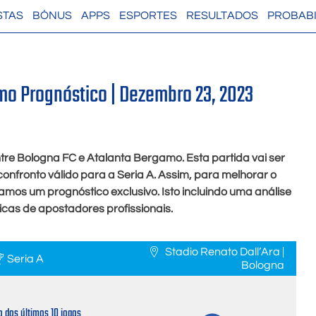
STAS
BÓNUS
APPS
ESPORTES
RESULTADOS
PROBABI
mo Prognóstico |
Dezembro 23, 2023
re Bologna FC e Atalanta Bergamo. Esta partida vai ser
onfronto válido para a Seria A. Assim, para melhorar o
amos um prognóstico exclusivo. Isto incluindo uma análise
icas de apostadores profissionais.
Stadio Renato Dall’Ara |
Seria A
Bologna
dos últimos 10 jogos