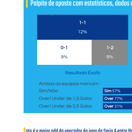
Palpite de aposta com estatísticas, dados 
1-1
12%
0-1
1-2
9%
9%
Resultado Exato
Ambas as equipas marcam -
Sim/Não
Sim
57%
Over/ Under de 1,5 Golos
Over
77%
Over/ Under de 3,5 Golos
Over
31%
Esta é a maior odd do vencedor do jogo da Seria A entre 