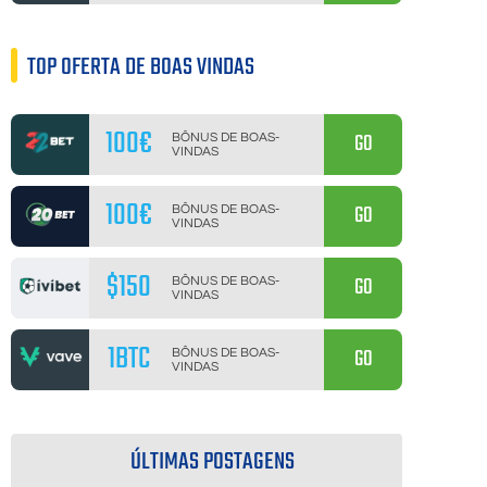
TOP OFERTA DE BOAS VINDAS
100€
GO
BÔNUS DE BOAS-
VINDAS
100€
GO
BÔNUS DE BOAS-
VINDAS
$150
GO
BÔNUS DE BOAS-
VINDAS
1BTC
GO
BÔNUS DE BOAS-
VINDAS
ÚLTIMAS POSTAGENS