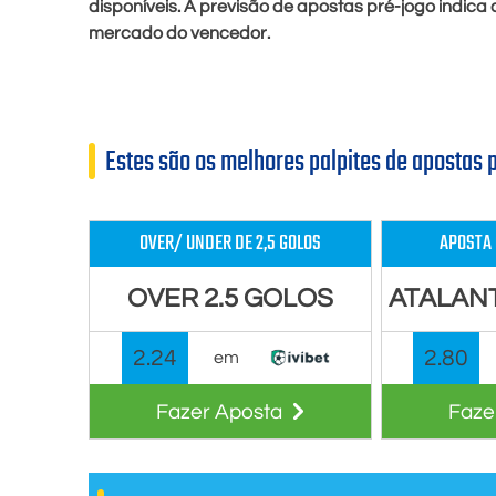
disponíveis. A previsão de apostas pré-jogo indica q
mercado do vencedor.
Estes são os melhores palpites de apostas p
OVER/ UNDER DE 2,5 GOLOS
APOSTA 
OVER 2.5 GOLOS
ATALAN
2.24
2.80
em
Fazer Aposta
Faze