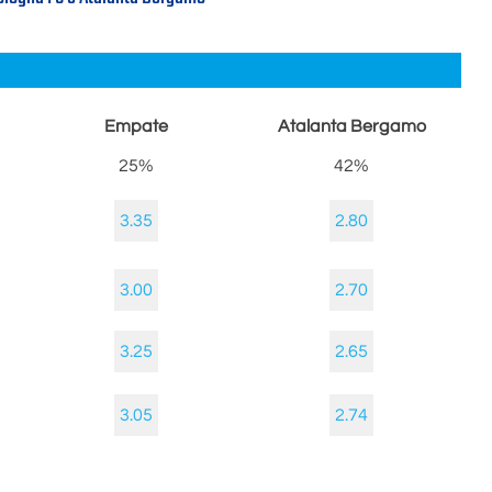
Empate
Atalanta Bergamo
25%
42%
3.35
2.80
3.00
2.70
3.25
2.65
3.05
2.74