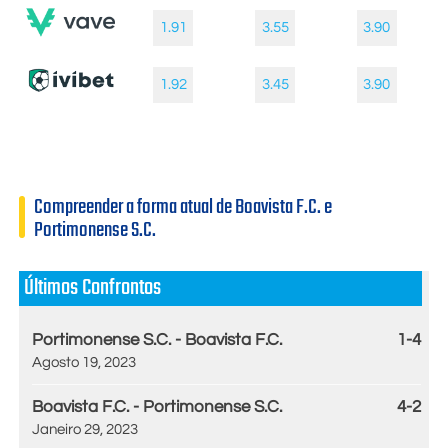
1.91
3.55
3.90
1.92
3.45
3.90
Compreender a forma atual de Boavista F.C. e
Portimonense S.C.
Últimos Confrontos
Portimonense S.C. - Boavista F.C.
1-4
Agosto 19, 2023
Boavista F.C. - Portimonense S.C.
4-2
Janeiro 29, 2023