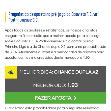
Prognóstico de aposta no pré-jogo do Boavista F.C. vs
Portimonense S.C.
Após todas as análises e estatísticas, os nossos analistas
chegaram à conclusão que a melhor aposta para este jogo
entre Boavista F.C. e Portimonense S.C. a contar para a
Primeira Liga é a de Chance dupla X2, com uma probabilidade
de 61%. Atualmente a
1xbet
é a melhor casa de apostas para
apostar com as maiores odds deste mercado, a
1.90
.
MELHOR DICA:
CHANCE DUPLA X2
1.93
MELHOR ODD:
FAZER APOSTA
• Foi gerada esta probabilidade para o seguinte resultado: