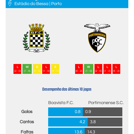
Estádio do Bessa | Porto
L
W
E
L
E
L
W
L
L
L
(2 - 0)
(1 - 4)
(1 - 1)
(1 - 0)
(1 - 1)
(0 - 2)
(1 - 0)
(2 - 0)
(1 - 2)
(5 - 2)
Desempenho dos últimos 10 jogos
Boavista F.C.
Portimonense S.C.
Golos
0.8
0.9
Cantos
4.2
3.8
Faltas
13.6
14.3