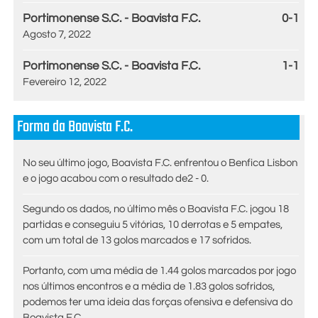
Portimonense S.C. - Boavista F.C.
0-1
Agosto 7, 2022
Portimonense S.C. - Boavista F.C.
1-1
Fevereiro 12, 2022
Forma da Boavista F.C.
No seu último jogo, Boavista F.C. enfrentou o Benfica Lisbon
e o jogo acabou com o resultado de2 - 0.
Segundo os dados, no último mês o Boavista F.C. jogou 18
partidas e conseguiu 5 vitórias, 10 derrotas e 5 empates,
com um total de 13 golos marcados e 17 sofridos.
Portanto, com uma média de 1.44 golos marcados por jogo
nos últimos encontros e a média de 1.83 golos sofridos,
podemos ter uma ideia das forças ofensiva e defensiva do
Boavista F.C..