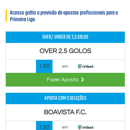
Acesso grátis a previsão de apostas profissionais para a
Primeira Liga
OVER/ UNDER DE 2,5 GOLOS
OVER 2.5 GOLOS
1.88
em
Fazer Aposta
APOSTA COM 3 SELEÇÕES
BOAVISTA F.C.
1.92
em