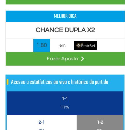
MELHOR DICA
CHANCE DUPLA X2
1.80
em
Fazer Aposta
Acesso a estatísticas ao vivo e histórico da partida
1-1
11%
2-1
1-2