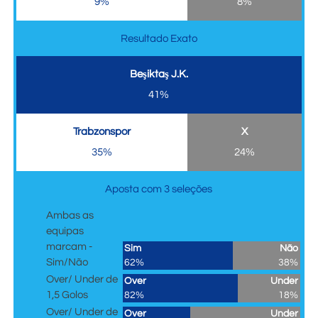
9%
8%
Resultado Exato
Beşiktaş J.K.
41%
Trabzonspor
X
35%
24%
Aposta com 3 seleções
Ambas as
equipas
marcam -
Sim
Não
Sim/Não
62%
38%
Over/ Under de
Over
Under
1,5 Golos
82%
18%
Over/ Under de
Over
Under