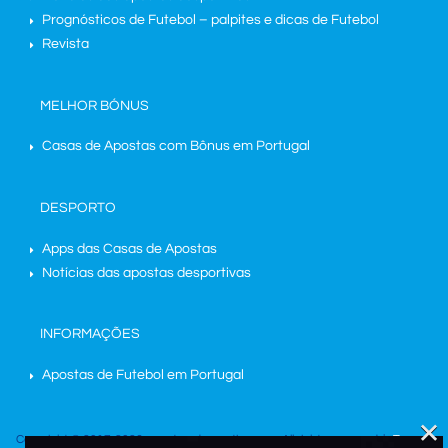
Prognósticos de Futebol – palpites e dicas de Futebol
Revista
MELHOR BÓNUS
Casas de Apostas com Bônus em Portugal
DESPORTO
Apps das Casas de Apostas
Notícias das apostas desportivas
INFORMAÇÕES
Apostas de Futebol em Portugal
×
Copyright © 2017-2026 apostas-desportivas.org. All rights reserved. |
Termos