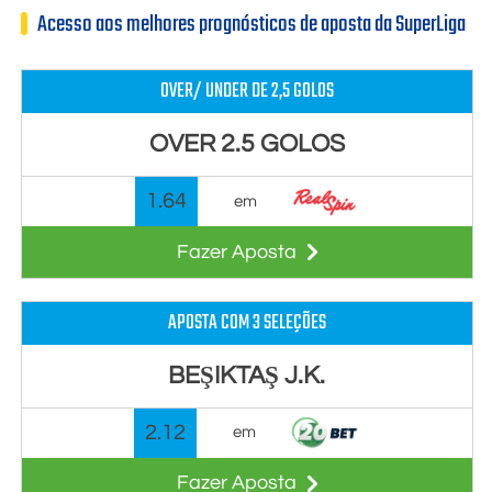
Acesso aos melhores prognósticos de aposta da SuperLiga
OVER/ UNDER DE 2,5 GOLOS
OVER 2.5 GOLOS
1.64
em
Fazer Aposta
APOSTA COM 3 SELEÇÕES
BEŞIKTAŞ J.K.
2.12
em
Fazer Aposta