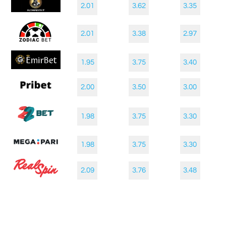
2.01
3.62
3.35
2.01
3.38
2.97
1.95
3.75
3.40
2.00
3.50
3.00
1.98
3.75
3.30
1.98
3.75
3.30
2.09
3.76
3.48