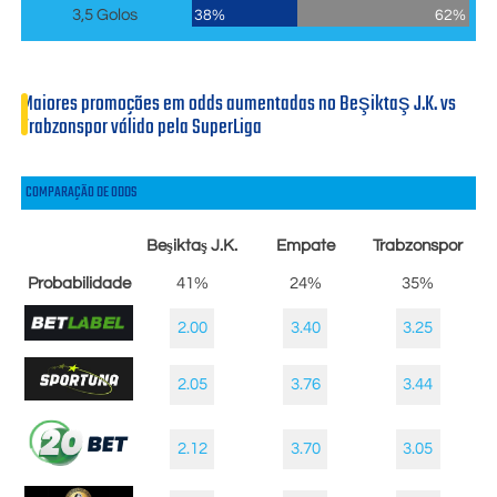
3,5 Golos
38%
62%
Maiores promoções em odds aumentadas no Beşiktaş J.K. vs
Trabzonspor válido pela SuperLiga
COMPARAÇÃO DE ODDS
Beşiktaş J.K.
Empate
Trabzonspor
Probabilidade
41%
24%
35%
2.00
3.40
3.25
2.05
3.76
3.44
2.12
3.70
3.05