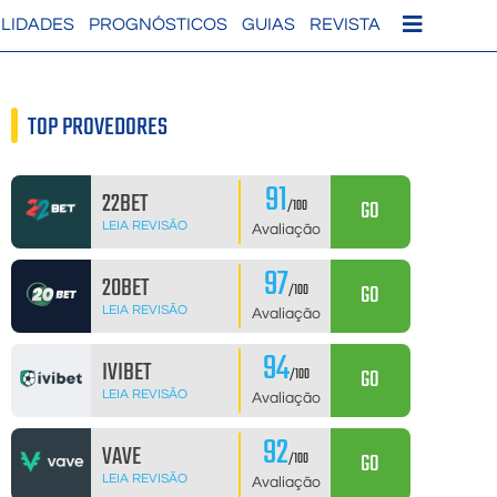
LIDADES
PROGNÓSTICOS
GUIAS
REVISTA
TOP PROVEDORES
91
22BET
GO
/100
LEIA REVISÃO
Avaliação
97
20BET
GO
/100
LEIA REVISÃO
Avaliação
94
IVIBET
GO
/100
LEIA REVISÃO
Avaliação
92
VAVE
GO
/100
LEIA REVISÃO
Avaliação