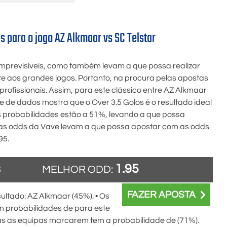
s para o jogo AZ Alkmaar vs SC Telstar
imprevisíveis, como também levam a que possa realizar
e aos grandes jogos. Portanto, na procura pelas apostas
rofissionais. Assim, para este clássico entre AZ Alkmaar
se de dados mostra que o Over 3.5 Golos é o resultado ideal
as probabilidades estão a 51%, levando a que possa
 as odds da
Vave
levam a que possa apostar com as odds
.95
.
1.95
S
MELHOR ODD:
FAZER APOSTA
ultado: AZ Alkmaar (45%). • Os
om probabilidades de
para este
as as equipas marcarem tem a probabilidade de (71%).