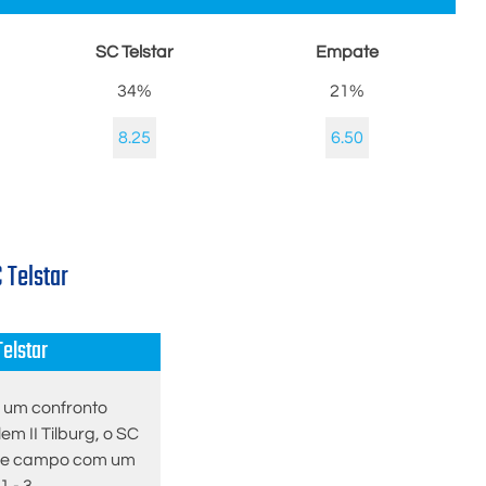
SC Telstar
Empate
34%
21%
8.25
6.50
 Telstar
elstar
i um confronto
lem II Tilburg, o SC
 de campo com um