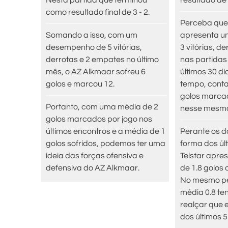
Nesta partida que terminou
resultado de 1
como resultado final de 3 - 2.
Perceba que 
Somando a isso, com um
apresenta u
desempenho de 5 vitórias,
3 vitórias, d
derrotas e 2 empates no último
nas partidas
mês, o AZ Alkmaar sofreu 6
últimos 30 d
golos e marcou 12.
tempo, conta
golos marcad
Portanto, com uma média de 2
nesse mesmo
golos marcados por jogo nos
últimos encontros e a média de 1
Perante os d
golos sofridos, podemos ter uma
forma dos úl
ideia das forças ofensiva e
Telstar apre
defensiva do AZ Alkmaar.
de 1.8 golos 
No mesmo pe
média 0.8 ten
realçar que 
dos últimos 5