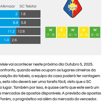
 Alkmaar
SC Telstar
2
1.8
6.9
5.8
W
E
W
E
W
11.2
12.6
(1 - 3)
(2 - 2)
(2 - 1)
(0 - 0)
(2 - 0)
1.4
2.6
isie vai acontecer neste próximo dia
Outubro 5, 2025
.
confronto, quando estes ocupam os lugares cimeiros da
 posição da tabela, a equipa da casa poderá ter vantagem
 esta não deverá ser uma tarefa fácil, visto que o SC
 lugar. Também por isso, é quase certo que este será um
 mercados de apostas disponíveis. A previsão de apostas
a. Porém, o prognóstico vai além do mercado do vencedor.