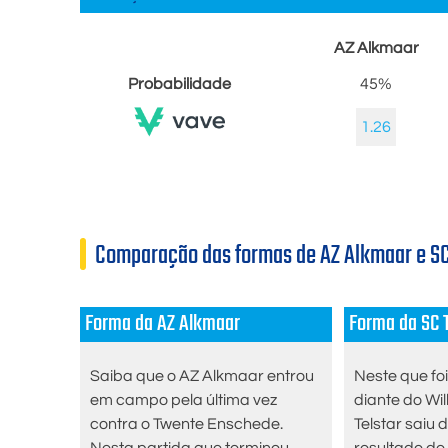
AZ Alkmaar
Probabilidade
45%
1.26
Comparação das formas de AZ Alkmaar e SC
Forma da AZ Alkmaar
Forma da SC T
Saiba que o AZ Alkmaar entrou
Neste que fo
em campo pela última vez
diante do Wil
contra o Twente Enschede.
Telstar saiu