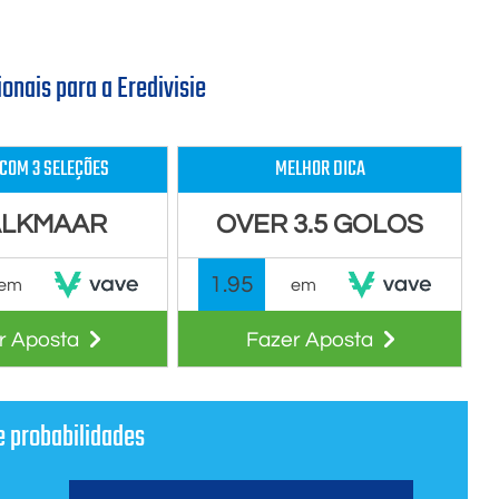
ionais para a Eredivisie
COM 3 SELEÇÕES
MELHOR DICA
ALKMAAR
OVER 3.5 GOLOS
1.95
em
em
r Aposta
Fazer Aposta
e probabilidades