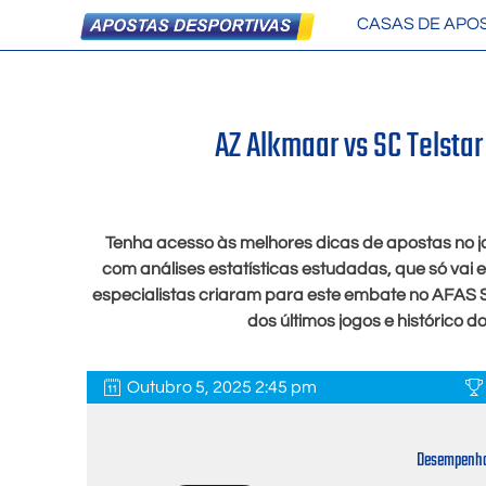
CASAS DE APO
AZ Alkmaar vs SC Telstar
Tenha acesso às melhores dicas de apostas no jog
com análises estatísticas estudadas, que só vai 
especialistas criaram para este embate no AFA
dos últimos jogos e histórico d
Outubro 5, 2025 2:45 pm
Desempenho 