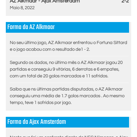
AZ Alkmaar - Ajax Amsterdam
2-2
Maio 8, 2022
Forma da AZ Alkmaar
No seu último jogo, AZ Alkmaar enfrentou o Fortuna Sittard
e o jogo acabou com o resultado de1 - 2.
Segundo os dados, no último mês o AZ Alkmaar jogou 20
partidas e conseguiu 9 vitórias, 6 derrotas e 6 empates,
com um total de 20 golos marcados e 11 sofridos.
Saiba que ns últimas partidas disputadas, o AZ Alkmaar
conseguiu uma média de 1.7 golos marcados . Ao mesmo
tempo, teve 1 sofridos por jogo.
Forma da Ajax Amsterdam