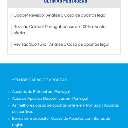
ÚLTIMAS POSTAGENS
Opabet Revisão | Análise à Casa de apostas legal
Revisão Coldbet Portugal: bónus de 100% e vasta
oferta
Revisão Sportuna | Análise à Casa de apostas legal
MELHOR CASAS DE APOSTAS
Apostas de Futebol em Portugal
Apps de Apostas Desportivas em Portugal
As melhores casas de apostas online em Portugal | Apostas
desportivas
Bónus sem depósito | Casas de Apostas com Bonus de
registo