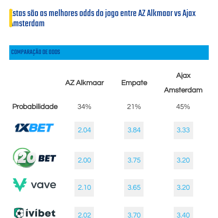
Estas são as melhores odds do jogo entre AZ Alkmaar vs Ajax
Amsterdam
COMPARAÇÃO DE ODDS
Ajax
AZ Alkmaar
Empate
Amsterdam
Probabilidade
34%
21%
45%
2.04
3.84
3.33
2.00
3.75
3.20
2.10
3.65
3.20
2.02
3.70
3.40