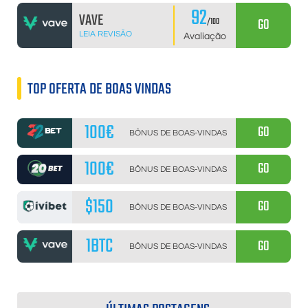
92
VAVE
GO
/100
LEIA REVISÃO
Avaliação
TOP OFERTA DE BOAS VINDAS
100€
GO
BÔNUS DE BOAS-VINDAS
100€
GO
BÔNUS DE BOAS-VINDAS
$150
GO
BÔNUS DE BOAS-VINDAS
1BTC
GO
BÔNUS DE BOAS-VINDAS