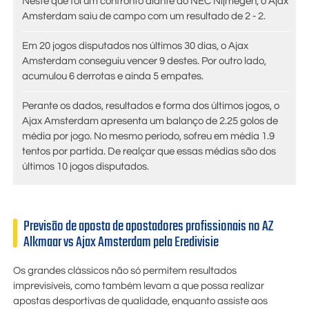
Neste que foi um confronto diante do NEC Nijmegen, o Ajax
Amsterdam saiu de campo com um resultado de 2 - 2.
Em 20 jogos disputados nos últimos 30 dias, o Ajax
Amsterdam conseguiu vencer 9 destes. Por outro lado,
acumulou 6 derrotas e ainda 5 empates.
Perante os dados, resultados e forma dos últimos jogos, o
Ajax Amsterdam apresenta um balanço de 2.25 golos de
média por jogo. No mesmo período, sofreu em média 1.9
tentos por partida. De realçar que essas médias são dos
últimos 10 jogos disputados.
Previsão de aposta de apostadores profissionais no AZ
Alkmaar vs Ajax Amsterdam pela Eredivisie
Os grandes clássicos não só permitem resultados
imprevisíveis, como também levam a que possa realizar
apostas desportivas de qualidade, enquanto assiste aos