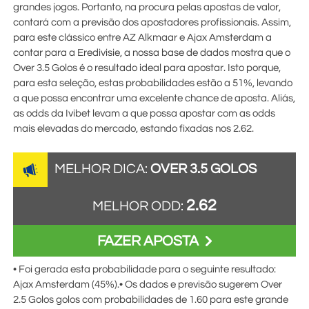
grandes jogos. Portanto, na procura pelas apostas de valor,
contará com a previsão dos apostadores profissionais. Assim,
para este clássico entre AZ Alkmaar e Ajax Amsterdam a
contar para a Eredivisie, a nossa base de dados mostra que o
Over 3.5 Golos é o resultado ideal para apostar. Isto porque,
para esta seleção, estas probabilidades estão a 51%, levando
a que possa encontrar uma excelente chance de aposta. Aliás,
as odds da
Ivibet
levam a que possa apostar com as odds
mais elevadas do mercado, estando fixadas nos
2.62
.
MELHOR DICA:
OVER 3.5 GOLOS
2.62
MELHOR ODD:
FAZER APOSTA
• Foi gerada esta probabilidade para o seguinte resultado:
Ajax Amsterdam (45%).• Os dados e previsão sugerem Over
2.5 Golos golos com probabilidades de
1.60
para este grande