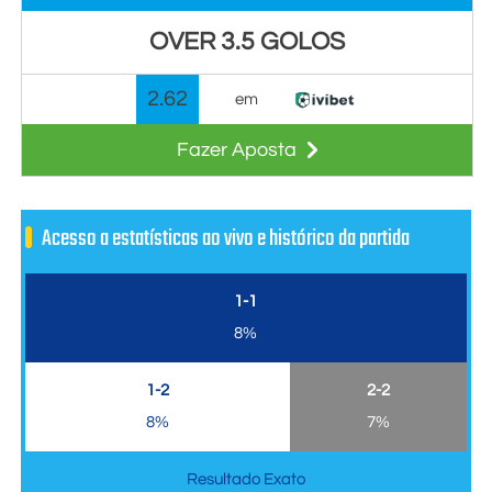
OVER 3.5 GOLOS
2.62
em
Fazer Aposta
Acesso a estatísticas ao vivo e histórico da partida
1-1
8%
1-2
2-2
8%
7%
Resultado Exato