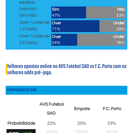
equipas
marcam -
Sim
Não
Sim/Não
47%
53%
Over/ Under de
Over
Under
1,5 Golos
71%
29%
Over/ Under de
Over
Under
3,5 Golos
24%
76%
Melhores apostas online no AVS Futebol SAD vs F.C. Porto com as
melhores odds pré-jogo.
COMPARAÇÃO DE ODDS
AVS Futebol
Empate
F.C. Porto
SAD
Probabilidade
22%
25%
53%