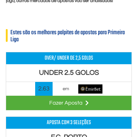
jogo, outros mercados de apostas vão ser analisados!
Estes são os melhores palpites de apostas para Primeira
Liga
OVER/ UNDER DE 2,5 GOLOS
UNDER 2.5 GOLOS
2.63
em
Fazer Aposta
APOSTA COM 3 SELEÇÕES