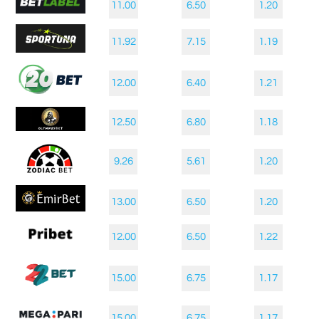
11.00
6.50
1.20
11.92
7.15
1.19
12.00
6.40
1.21
12.50
6.80
1.18
9.26
5.61
1.20
13.00
6.50
1.20
12.00
6.50
1.22
15.00
6.75
1.17
15.00
6.75
1.17