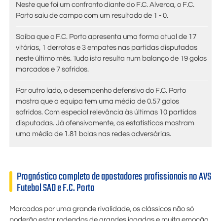
Neste que foi um confronto diante do F.C. Alverca, o F.C.
Porto saiu de campo com um resultado de 1 - 0.
Saiba que o F.C. Porto apresenta uma forma atual de 17
vitórias, 1 derrotas e 3 empates nas partidas disputadas
neste último mês. Tudo isto resulta num balanço de 19 golos
marcados e 7 sofridos.
Por outro lado, o desempenho defensivo do F.C. Porto
mostra que a equipa tem uma média de 0.57 golos
sofridos. Com especial relevância às últimas 10 partidas
disputadas. Já ofensivamente, as estatísticas mostram
uma média de 1.81 bolas nas redes adversárias.
Prognóstico completo de apostadores profissionais no AVS
Futebol SAD e F.C. Porto
Marcados por uma grande rivalidade, os clássicos não só
poderão estar rodeados de grandes jogadas e muita emoção,