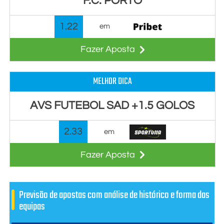
F.C. PORTO
1.22
em
Fazer Aposta
MELHOR DICA
AVS FUTEBOL SAD +1.5 GOLOS
2.33
em
Fazer Aposta
Previsão de apostas com análise de histórico e forma das
equipas