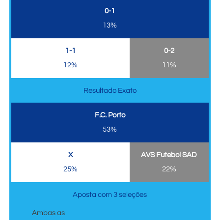
0-1
13%
1-1
0-2
12%
11%
Resultado Exato
F.C. Porto
53%
X
AVS Futebol SAD
25%
22%
Aposta com 3 seleções
Ambas as