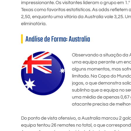
impressionante. Os visitantes lideram o grupo em 1.
Texas como favoritos estatísticos. As odds refletem a
2,50, enquanto uma vitória da Australia vale 3,25. 
eliminatória.
Análise de Forma: Australia
Observando a situação da A
uma equipa perante um enor
alguns momentos, mas sofre 
limitada. Na Copa do Mundo 
jogos, o que demonstra soli
sublinha que a equipa no s
uma média de apenas 0,67 go
atacante precisa de melhora
Do ponto de vista ofensivo, a Australia marcou 2 golo
equipa tentou 26 remates no total, o que correspon