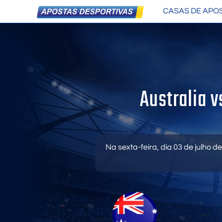
CASAS DE APO
Australia v
Na sexta-feira, dia 03 de julho d