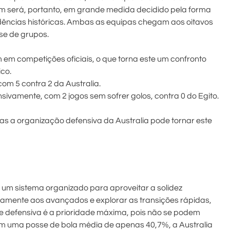
um será, portanto, em grande medida decidido pela forma
ndências históricas. Ambas as equipas chegam aos oitavos
ase de grupos.
m em competições oficiais, o que torna este um confronto
ico.
com 5 contra 2 da Australia.
ensivamente, com 2 jogos sem sofrer golos, contra 0 do Egito.
 mas a organização defensiva da Australia pode tornar este
r um sistema organizado para aproveitar a solidez
damente aos avançados e explorar as transições rápidas,
ade defensiva é a prioridade máxima, pois não se podem
Com uma posse de bola média de apenas 40,7%, a Australia